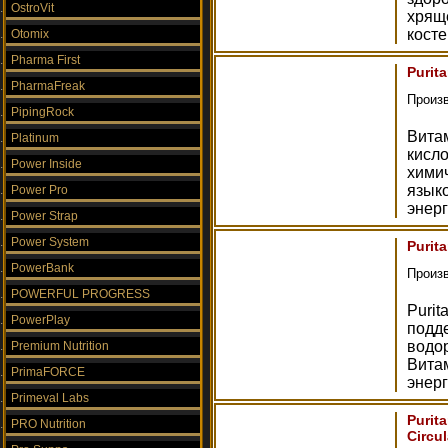
OstroVit
хрящ
косте
Otomix
Pharma First
Purita
PharmaFreak
Произ
PipingRock
Витам
Platinum
кисло
Power Inside
химич
языко
Power Pro
энерг
Power Strap
Power System
Purit
PowerBank
Произ
POWERFUL PROGRESS
Purit
PowerPlay
подде
водо
Premium Nutrition
Вита
PrimaFORCE
энерг
Primeval Labs
Purit
PRO Nutrition
Circu