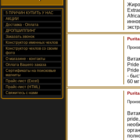
Жирос
Extra
5 ПРИЧИН КУПИТЬ У НАС
Afric
АКЦИИ
иннов
Доставка - Оплата
экстр
ДРОПШИППИНГ
Заказать звонок
Purit
Конструктор именных чехлов
Произ
Конструктор чехлов со своим
фото
Витам
О магазине - контакты
Pride
Оплата Вашего заказа
Pride
Сертификаты на поисковые
магниты
- бы
Прайс-лист (Excel)
60 мг
Прайс-лист (HTML)
Свяжитесь с нами
Purita
Произ
Витам
pride
необ
орган
полн