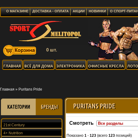
О МАГАЗИНЕ
ДОСТАВКА - ОПЛАТА
АКЦИИ
НОВИНКИ
О СПОРТ-ПИТА
0 шт.
ГЛАВНАЯ
ВСЁ ДЛЯ ДОМА
ЭЛЕКТРОНИКА
ОФИСНЫЕ КРЕСЛА
ЛОТО
Главная
»
Puritans Pride
PURITANS PRIDE
КАТЕГОРИИ
БРЕНДЫ
Смотреть
21st Century
4+ Nutrition
Показано
1
-
123
(всего
123
позиций)