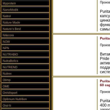
Произ
Myprotein
NanoModik
Purit
капс
Natrol
цинка
Nature Made
функ
самы
Nature’s Best
Nitecore
Purita
NOW
Произ
NPN
Вита
NUTRABIO
Pride
NutraBolics
актив
подд
NUTREND
систе
Nutrex
Olimp
Purit
60 ca
OME
Произ
Onhillsport
Optimum Nutrition
Purit
400 
Oral-b
здоро