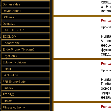
хряще
Dorian Yates
от Pu
источ
Driven Sports
DStimes
Purit
Dymatize
Произ
EAT THE BEAR
Purit
ECOMOM
Vitam
EndorPhone
необ
функ
EndorPhone (Пластик)
серд
ErgoGenix
Evlution Nutrition
Purit
Extrifit
Произ
FA Nutrition
Purit
FFB EnergyBody
Purit
осно
Finaflex
здоро
FIT PRO
неза
FitMax
Purita
Fitness Authority