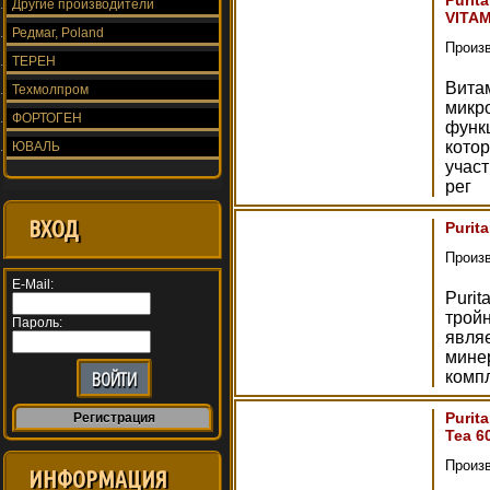
Purit
Другие производители
VITAM
Редмаг, Poland
Произ
ТЕРЕН
Вита
Техмолпром
микр
ФОРТОГЕН
функ
котор
ЮВАЛЬ
участ
рег
ВХОД
Purit
Произ
E-Mail:
Purit
тройн
Пароль:
явля
минер
комп
Purit
Регистрация
Tea 6
Произ
ИНФОРМАЦИЯ