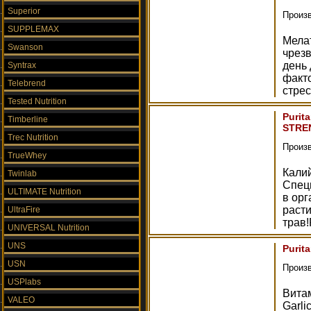
Superior
Произ
SUPPLEMAX
Мелат
Swanson
чрез
день
Syntrax
факт
Telebrend
стре
Tested Nutrition
Purit
Timberline
STRE
Trec Nutrition
Произ
TrueWhey
Калий
Twinlab
Спец
ULTIMATE Nutrition
в орг
раст
UltraFire
трав!
UNIVERSAL Nutrition
UNS
Purita
USN
Произ
USPlabs
Витам
VALEO
Garli