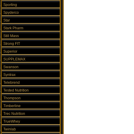
Sporting
Spyderco
Star
Stark Pharm
Still Mass
Strong FIT
Superior
SUPPLEMAX
Swanson
Syntrax
Telebrend
Tested Nutrition
Thompson
Timberline
Trec Nutrition
TrueWhey
Twinlab