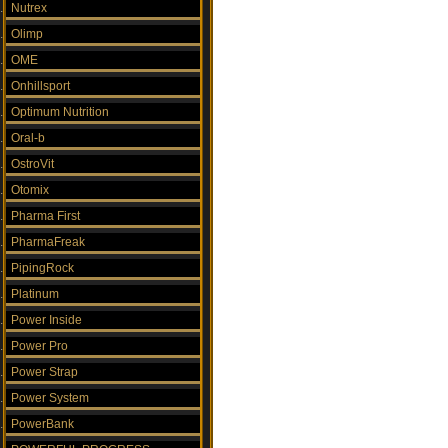
Nutrex
Olimp
OME
Onhillsport
Optimum Nutrition
Oral-b
OstroVit
Otomix
Pharma First
PharmaFreak
PipingRock
Platinum
Power Inside
Power Pro
Power Strap
Power System
PowerBank