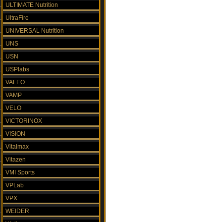
ULTIMATE Nutrition
UltraFire
UNIVERSAL Nutrition
UNS
USN
USPlabs
VALEO
VAMP
VELO
VICTORINOX
VISION
Vitalmax
Vitazen
VMI Sports
VPLab
VPX
WEIDER