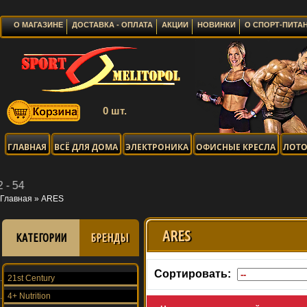
О МАГАЗИНЕ
ДОСТАВКА - ОПЛАТА
АКЦИИ
НОВИНКИ
О СПОРТ-ПИТА
0 шт.
ГЛАВНАЯ
ВСЁ ДЛЯ ДОМА
ЭЛЕКТРОНИКА
ОФИСНЫЕ КРЕСЛА
ЛОТО
Главная
»
ARES
ARES
КАТЕГОРИИ
БРЕНДЫ
Сортировать:
21st Century
4+ Nutrition