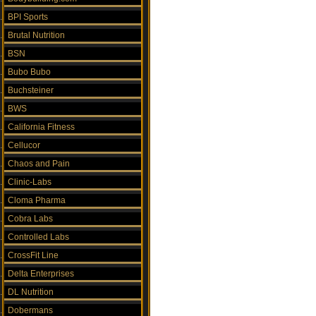
BPI Sports
Brutal Nutrition
BSN
Bubo Bubo
Buchsteiner
BWS
California Fitness
Cellucor
Chaos and Pain
Clinic-Labs
Cloma Pharma
Cobra Labs
Controlled Labs
CrossFit Line
Delta Enterprises
DL Nutrition
Dobermans