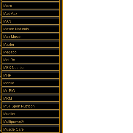
Maca
MadMax
MAN
Mason Naturals
Max Muscle
Maxler
Megabol
Met-Rx
MEX Nutrition
MHP
Mobile
Mr. BIG
MRM
MST Sport Nutrition
Mueller
Multipower®
Muscle Care