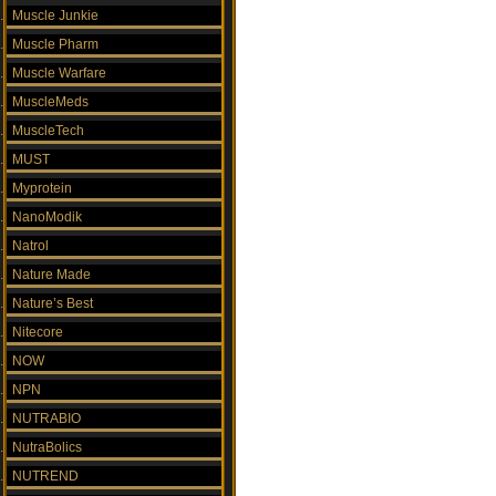
Muscle Junkie
Muscle Pharm
Muscle Warfare
MuscleMeds
MuscleTech
MUST
Myprotein
NanoModik
Natrol
Nature Made
Nature’s Best
Nitecore
NOW
NPN
NUTRABIO
NutraBolics
NUTREND