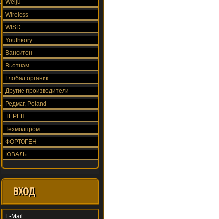
Weiju
Wireless
WISD
Youtheory
Ванситон
Вьетнам
Глобал органик
Другие производители
Редмаг, Poland
ТЕРЕН
Техмолпром
ФОРТОГЕН
ЮВАЛЬ
ВХОД
E-Mail: