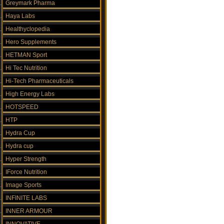
Greymark Pharma
Haya Labs
Healthyclopedia
Hero Supplements
HETMAN Sport
Hi Tec Nutrition
Hi-Tech Pharmaceuticals
High Energy Labs
HOTSPEED
HTP
Hydra Cup
Hydra cup
Hyper Strength
IForce Nutrition
Image Sports
INFINITE LABS
INNER ARMOUR