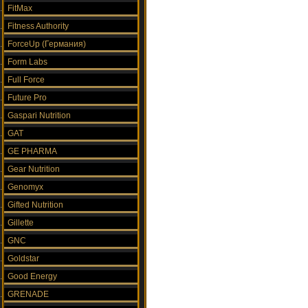
FitMax
Fitness Authority
ForceUp (Германия)
Form Labs
Full Force
Future Pro
Gaspari Nutrition
GAT
GE PHARMA
Gear Nutrition
Genomyx
Gifted Nutrition
Gillette
GNC
Goldstar
Good Energy
GRENADE