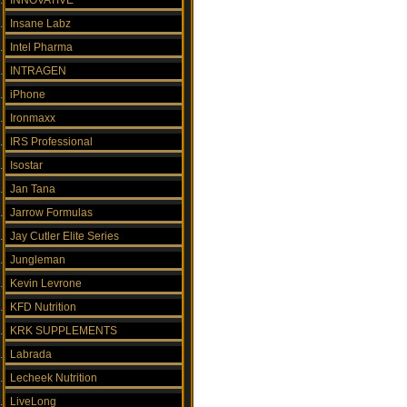
INNOVATIVE
Insane Labz
Intel Pharma
INTRAGEN
iPhone
Ironmaxx
IRS Professional
Isostar
Jan Tana
Jarrow Formulas
Jay Cutler Elite Series
Jungleman
Kevin Levrone
KFD Nutrition
KRK SUPPLEMENTS
Labrada
Lecheek Nutrition
LiveLong