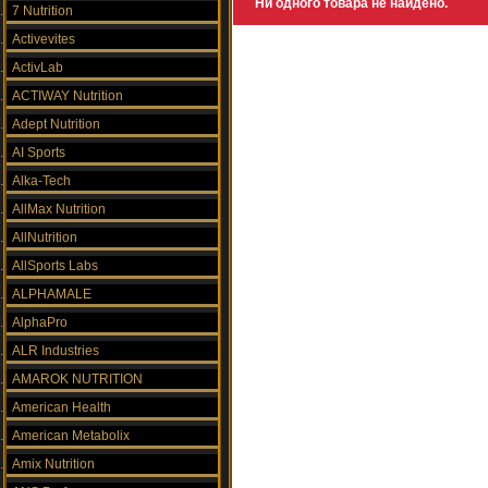
Ни одного товара не найдено.
7 Nutrition
Activevites
ActivLab
ACTIWAY Nutrition
Adept Nutrition
AI Sports
Alka-Tech
AllMax Nutrition
AllNutrition
AllSports Labs
ALPHAMALE
AlphaPro
ALR Industries
AMAROK NUTRITION
American Health
American Metabolix
Amix Nutrition