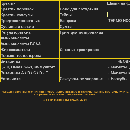
Креатин
Шапки на ф
Креатин порошок
Пояс для похудения
Креатин капсулы
Тейпы
Предтренировочные
Бандажи
ТЕРМО-НО
Суставы и связки
Сумки
Регуляторы сна
Грим для позирования
Аминокислоты
Аминокислоты ВСАА
Жиросжигатели
Д
невник тренировок
Повыш. тестостерона
Витамины
НЕОД
Q-10, Омега 3-6-9, Иммунитет
• Магниты 
Витамины A / В / С / D / Е
• Магниты 
Батончики
Сексуальное здоровье
• Неокубы
Магазин спортивного питания, спортивное питание в Украине, купить протеин, купить
спортивное питание, спортивное питание.
© sport-melitopol.com.ua, 2015