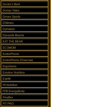
Doctor’s Best
Dorian Yates
Driven Sports
DStimes
Dymatize
Dynamik Muscle
EAT THE BEAR
ECOMOM
EndorPhone
EndorPhone (Пластик)
ErgoGenix
Evlution Nutrition
Extrifit
FA Nutrition
FFB EnergyBody
Finaflex
FIT PRO