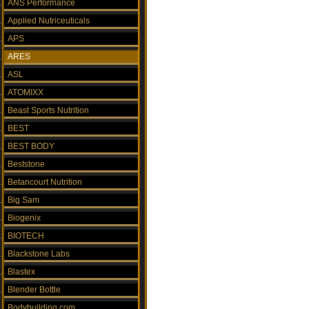
ANS Performance
Applied Nutriceuticals
APS
ARES
ASL
ATOMIXX
Beast Sports Nutrition
BEST
BEST BODY
Beststone
Betancourt Nutrition
Big Sam
Biogenix
BIOTECH
Blackstone Labs
Blastex
Blender Bottle
Bodybuilding.com