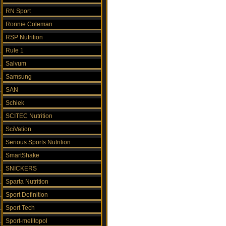
RN Sport
Ronnie Coleman
RSP Nutrition
Rule 1
Salvum
Samsung
SAN
Schiek
SCITEC Nutrition
SciVation
Serious Sports Nutrition
SmartShake
SNICKERS
Sparta Nutrition
Sport Definition
Sport Tech
Sport-melitopol