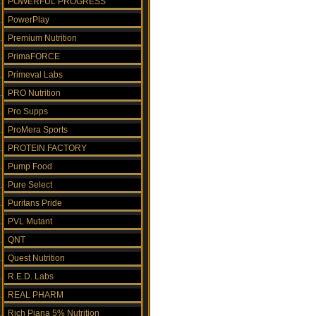
POWERFUL PROGRESS
PowerPlay
Premium Nutrition
PrimaFORCE
Primeval Labs
PRO Nutrition
Pro Supps
ProMera Sports
PROTEIN FACTORY
Pump Food
Pure Select
Puritans Pride
PVL Mutant
QNT
Quest Nutrition
R.E.D. Labs
REAL PHARM
Rich Piana 5% Nutrition