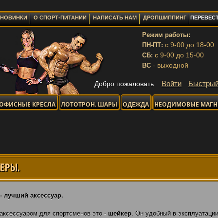
НОВИНКИ
О СПОРТ-ПИТАНИИ
НАПИСАТЬ НАМ
ДРОПШИППИНГ
ПЕРЕВЕСТ
Режим работы:
с 9-00 до 18-00
ПН-ПТ:
с 9-00 до 15-00
СБ:
- выходной
ВС
Войти
Быстрый
Добро пожаловать
ОФИСНЫЕ КРЕСЛА
ЛОТОТРОН. ШАРЫ
ОДЕЖДА
НЕОДИМОВЫЕ МАГ
ЕРЫ.
-
л
учший
аксессуар
.
аксессуаром для спортсменов это -
шейкер
. Он удобный в эксплуатаци