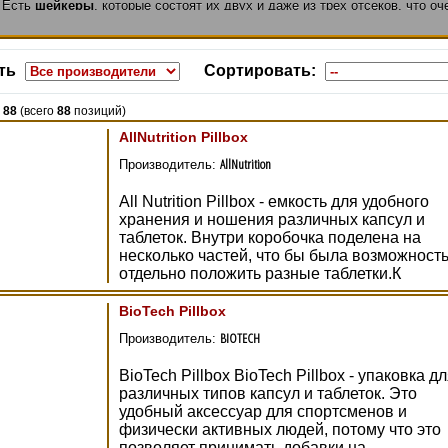
 Есть
шейкеры
, которые состоят их двух и даже из трех отсеков, что о
 не только размешать
протеин
или
гейнер
, но и взять с собой,
креатин
,
имые
спортивные препараты
, уместив все в одном
шейкере
.
шейкер. Термос.
ть
Сортировать:
-
88
(всего
88
позиций)
AllNutrition Pillbox
AllNutrition
Производитель:
All Nutrition Pillbox - емкость для удобного
хранения и ношения различных капсул и
таблеток. Внутри коробочка поделена на
несколько частей, что бы была возможност
отдельно положить разные таблетки.К
BioTech Pillbox
BIOTECH
Производитель:
BioTech Pillbox BioTech Pillbox - упаковка д
различных типов капсул и таблеток. Это
удобный аксессуар для спортсменов и
физически активных людей, потому что это
позволяет принимать добавки на