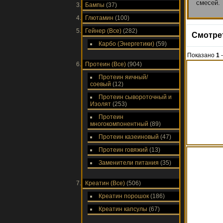
смесей.
Бампы
(37)
сможете
незамен
Глютамин
(100)
Гейнер (Все)
(282)
Купить 
Смотре
Карбо (Энергетики)
(59)
Показано
1
Протеин (Все)
(904)
Протеин яичный/
соевый
(12)
Протеин сывороточный и
Изолят
(253)
Протеин
многокомпонентный
(89)
Протеин казеиновый
(47)
Протеин говяжий
(13)
Заменители питания
(35)
Креатин (Все)
(506)
Креатин порошок
(186)
Креатин капсулы
(67)