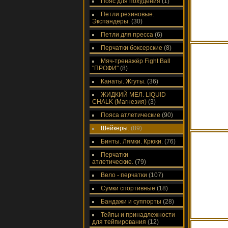
Пояс для похудения
(1)
Петли резиновые.
Экспандеры.
(30)
Петли для пресса
(6)
Перчатки боксерские
(8)
Мяч-тренажёр Fight Ball
"ПРОФИ"
(8)
Канаты. Жгуты.
(36)
ЖИДКИЙ МЕЛ. LIQUID
CHALK (Магнезия)
(3)
Пояса атлетические
(90)
Шейкеры.
(89)
Бинты. Лямки. Крюки.
(76)
Перчатки
атлетические.
(79)
Вело - перчатки
(107)
Сумки спортивные
(18)
Бандажи и суппорты
(28)
Тейпы и принадлежности
для тейпирования
(12)