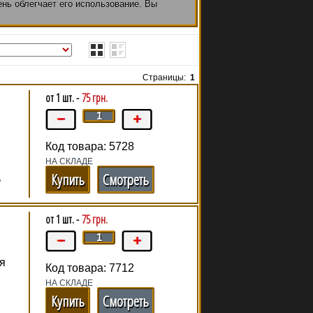
чень облегчает его использование. Вы
аминокислоты
,
витамины
и другие
Страницы:
1
от 1 шт. -
75 грн.
Код товара: 5728
НА СКЛАДЕ
Купить
Смотреть
ь
от 1 шт. -
75 грн.
ля
Код товара: 7712
НА СКЛАДЕ
Купить
Смотреть