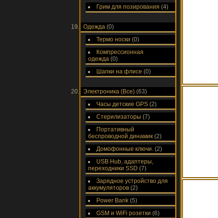
Грим для позирования
(4)
Одежда
(0)
Термо носки
(0)
Компрессионная
одежда
(0)
Шапки на флисе
(0)
Электроника (Все)
(63)
Часы детские GPS
(2)
Стерилизаторы
(7)
Портативный
беспроводной динамик
(2)
Домофонные ключи.
(2)
USB Hub, адаптеры,
переходники SSD
(7)
Зарядное устройство для
аккумуляторов
(2)
Power Bank
(5)
GSM и WiFi розетки
(6)