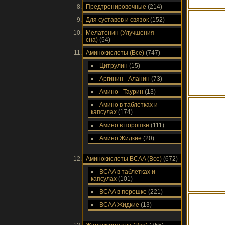
Предтренировочные
(214)
Для суставов и связок
(152)
Мелатонин (Улучшения
сна)
(54)
Аминокислоты (Все)
(747)
Цитрулин
(15)
Аргинин - Аланин
(73)
Амино - Таурин
(13)
Амино в таблетках и
капсулах
(174)
Амино в порошке
(111)
Амино Жидкие
(20)
Аминокислоты ВСAA (Все)
(672)
ВСAA в таблетках и
капсулах
(101)
ВСAA в порошке
(221)
ВСAA Жидкие
(13)