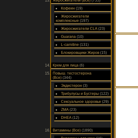
Жиросжигатели (Все)
(755)
Кофеин
(19)
Жиросжигатели
комплексные
(197)
Жиросжигатели CLA
(23)
Guarana
(10)
L-carnitine
(131)
Блокировщики Жиров
(15)
Крем для лица
(6)
Повыш. тестостерона
(Все)
(344)
Экдистерон
(3)
Трибулусы и Бустеры
(122)
Сексуальное здоровье
(29)
ZMA
(23)
DHEA
(12)
Витамины (Все)
(1890)