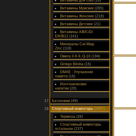
Витамины для глаз
(16)
Витамины Мужские
(265)
Витамины Женские
(218)
Витамины Детские
(21)
Витамины A/В/С/D/
Е/K/B12
(161)
Минералы Cal-Mag-
Zinc
(118)
Омега 3-6-9, Q-10
(194)
Ginkgo Biloba
(16)
DMAE - Улучшение
памяти
(16)
Изотонические
напитки
(20)
Батончики
(49)
Спортивный инвентарь
(1557)
Термосы
(26)
Спортивный инвентарь
остальное
(237)