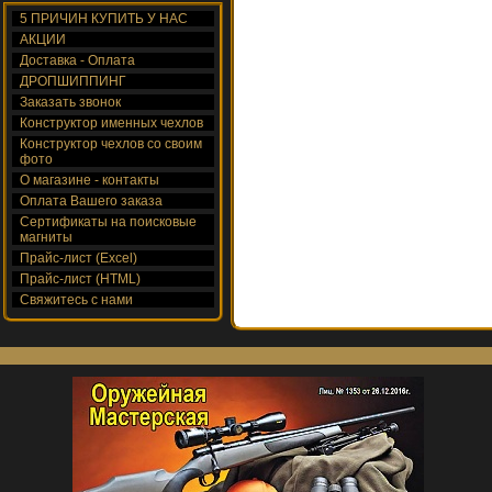
5 ПРИЧИН КУПИТЬ У НАС
АКЦИИ
Доставка - Оплата
ДРОПШИППИНГ
Заказать звонок
Конструктор именных чехлов
Конструктор чехлов со своим
фото
О магазине - контакты
Оплата Вашего заказа
Сертификаты на поисковые
магниты
Прайс-лист (Excel)
Прайс-лист (HTML)
Свяжитесь с нами