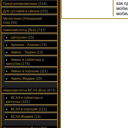
как о
Предтренировочные
(214)
мобил
Для суставов и связок
(152)
моби
Мелатонин (Улучшения
сна)
(54)
Аминокислоты (Все)
(747)
Цитрулин
(15)
Аргинин - Аланин
(73)
Амино - Таурин
(13)
Амино в таблетках и
капсулах
(174)
Амино в порошке
(111)
Амино Жидкие
(20)
Аминокислоты ВСAA (Все)
(672)
ВСAA в таблетках и
капсулах
(101)
ВСAA в порошке
(221)
ВСAA Жидкие
(13)