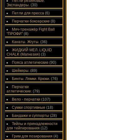
Петли резиновые.
Экспандеры.
(30)
Петли для пресса
(6)
Перчатки боксерские
(8)
Мяч-тренажёр Fight Ball
"ПРОФИ"
(8)
Канаты. Жгуты.
(36)
ЖИДКИЙ МЕЛ. LIQUID
CHALK (Магнезия)
(3)
Пояса атлетические
(90)
Шейкеры.
(89)
Бинты. Лямки. Крюки.
(76)
Перчатки
атлетические.
(79)
Вело - перчатки
(107)
Сумки спортивные
(18)
Бандажи и суппорты
(28)
Тейпы и принадлежности
для тейпирования
(12)
Грим для позирования
(4)