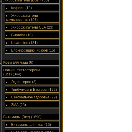
Жиросжигатели (Все)
(755)
Кофеин
(19)
Жиросжигатели
комплексные
(197)
Жиросжигатели CLA
(23)
Guarana
(10)
L-carnitine
(131)
Блокировщики Жиров
(15)
Крем для лица
(6)
Повыш. тестостерона
(Все)
(344)
Экдистерон
(3)
Трибулусы и Бустеры
(122)
Сексуальное здоровье
(29)
ZMA
(23)
Витамины (Все)
(1890)
Витамины для глаз
(16)