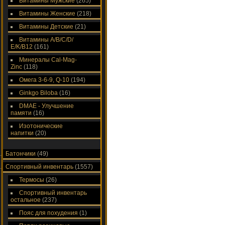
Витамины Мужские
(265)
Витамины Женские
(218)
Витамины Детские
(21)
Витамины A/В/С/D/
Е/K/B12
(161)
Минералы Cal-Mag-
Zinc
(118)
Омега 3-6-9, Q-10
(194)
Ginkgo Biloba
(16)
DMAE - Улучшение
памяти
(16)
Изотонические
напитки
(20)
Батончики
(49)
Спортивный инвентарь
(1557)
Термосы
(26)
Спортивный инвентарь
остальное
(237)
Пояс для похудения
(1)