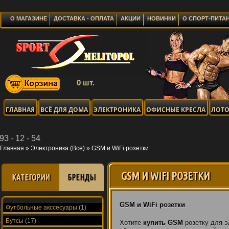
О МАГАЗИНЕ
ДОСТАВКА - ОПЛАТА
АКЦИИ
НОВИНКИ
О СПОРТ-ПИТА
0 шт.
ГЛАВНАЯ
ВСЁ ДЛЯ ДОМА
ЭЛЕКТРОНИКА
ОФИСНЫЕ КРЕСЛА
ЛОТО
Главная
»
Электроника (Все)
»
GSM и WiFi розетки
GSM И WIFI РОЗЕТКИ
КАТЕГОРИИ
БРЕНДЫ
GSM и WiFi розетки
Футбольные акссесуары
(1)
Бутсы
(17)
Хотите
купить
GSM
розетку для э