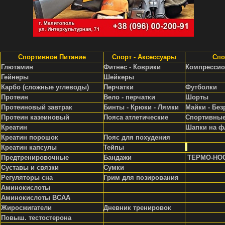
Спортивное Питание
Спорт - Аксессуары
Спо
Глютамин
Фитнес - Коврики
Компрессио
Гейнеры
Шейкеры
Карбо (сложные углеводы)
Перчатки
Футболки
Протеин
Вело - перчатки
Шорты
Протеиновый завтрак
Бинты - Крюки - Лямки
Майки - Без
Протеин казеиновый
Пояса атлетические
Спортивные
Креатин
Шапки на ф
Креатин порошок
Пояс для похудения
Креатин капсулы
Тейпы
Предтренировочные
Бандажи
ТЕРМО-НО
Суставы и связки
Сумки
Регуляторы сна
Грим для позирования
Аминокислоты
Аминокислоты ВСАА
Жиросжигатели
Д
невник тренировок
Повыш. тестостерона