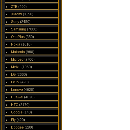
ZTE
(490)
Xiaomi
(3150)
Sony
(2450)
Samsung
(7000)
OnePlus
(350)
Nokia
(1610)
Motorola
(980)
Microsoft
(700)
Meizu
(1960)
LG
(2660)
LeTV
(420)
Lenovo
(4620)
Huawei
(4620)
HTC
(2170)
Google
(140)
Fly
(420)
Doogee
(280)