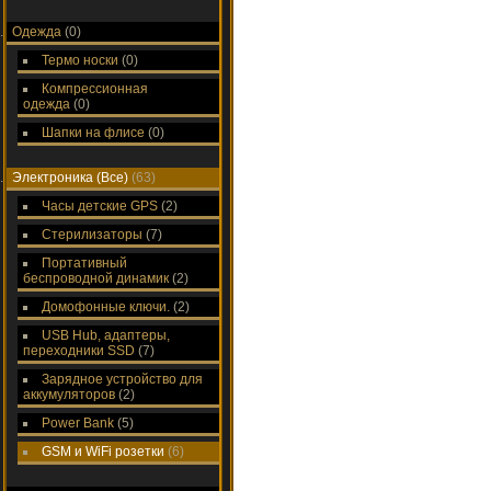
Одежда
(0)
Термо носки
(0)
Компрессионная
одежда
(0)
Шапки на флисе
(0)
Электроника (Все)
(63)
Часы детские GPS
(2)
Стерилизаторы
(7)
Портативный
беспроводной динамик
(2)
Домофонные ключи.
(2)
USB Hub, адаптеры,
переходники SSD
(7)
Зарядное устройство для
аккумуляторов
(2)
Power Bank
(5)
GSM и WiFi розетки
(6)