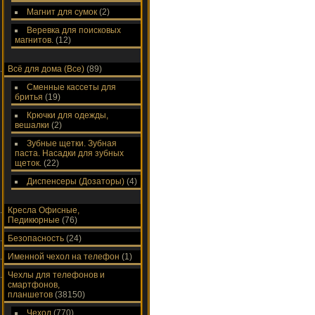
Магнит для сумок
(2)
Веревка для поисковых
магнитов.
(12)
Всё для дома (Все)
(89)
Сменные кассеты для
бритья
(19)
Крючки для одежды,
вешалки
(2)
Зубные щетки. Зубная
паста. Насадки для зубных
щеток.
(22)
Диспенсеры (Дозаторы)
(4)
Кресла Офисные,
Педикюрные
(76)
Безопасность
(24)
Именной чехол на телефон
(1)
Чехлы для телефонов и
смартфонов,
планшетов
(38150)
Чехол
(770)