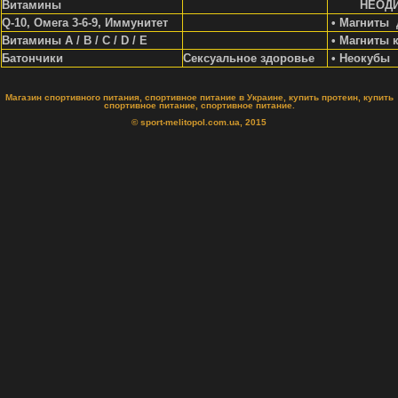
Витамины
НЕОД
Q-10, Омега 3-6-9, Иммунитет
• Магниты 
Витамины A / В / С / D / Е
• Магниты 
Батончики
Сексуальное здоровье
• Неокубы
Магазин спортивного питания, спортивное питание в Украине, купить протеин, купить
спортивное питание, спортивное питание.
© sport-melitopol.com.ua, 2015