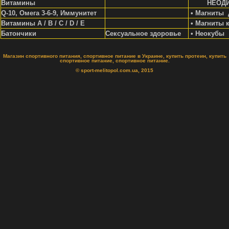
Витамины
НЕОД
Q-10, Омега 3-6-9, Иммунитет
• Магниты 
Витамины A / В / С / D / Е
• Магниты 
Батончики
Сексуальное здоровье
• Неокубы
Магазин спортивного питания, спортивное питание в Украине, купить протеин, купить
спортивное питание, спортивное питание.
© sport-melitopol.com.ua, 2015