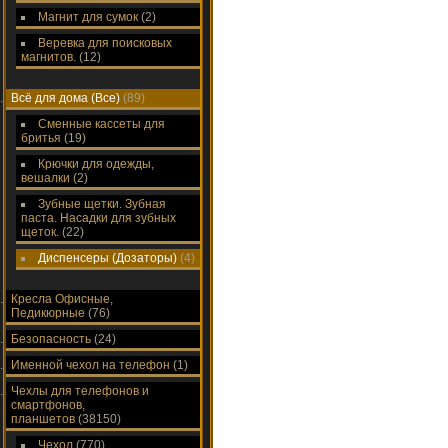
Магнит для сумок
(2)
Веревка для поисковых
магнитов.
(12)
Всё для дома (Все)
(89)
Сменные кассеты для
бритья
(19)
Крючки для одежды,
вешалки
(2)
Зубные щетки. Зубная
паста. Насадки для зубных
щеток.
(22)
Диспенсеры (Дозаторы)
(4)
Кресла Офисные,
Педикюрные
(76)
Безопасность
(24)
Именной чехол на телефон
(1)
Чехлы для телефонов и
смартфонов,
планшетов
(38150)
Чехол
(770)