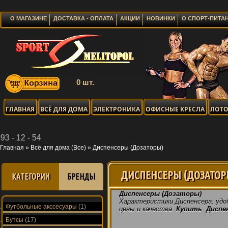
О МАГАЗИНЕ
ДОСТАВКА - ОПЛАТА
АКЦИИ
НОВИНКИ
О СПОРТ-ПИТА
0 шт.
ГЛАВНАЯ
ВСЁ ДЛЯ ДОМА
ЭЛЕКТРОНИКА
ОФИСНЫЕ КРЕСЛА
ЛОТО
54
Главная
»
Всё для дома (Все)
»
Диспенсеры (Дозаторы)
ДИСПЕНСЕРЫ (ДОЗАТОР
КАТЕГОРИИ
БРЕНДЫ
Диспенсеры (Дозаторы)
Характеристики Диспенсера:
удо
Футбольные акссесуары
(1)
цены и качества.
Купить Диспе
Бутсы
(17)