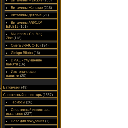
Витамины Мужские
(265)
Витамины Женские
(218)
Витамины Детские
(21)
Витамины A/В/С/D/
Е/K/B12
(161)
Минералы Cal-Mag-
Zinc
(118)
Омега 3-6-9, Q-10
(194)
Ginkgo Biloba
(16)
DMAE - Улучшение
памяти
(16)
Изотонические
напитки
(20)
Батончики
(49)
Спортивный инвентарь
(1557)
Термосы
(26)
Спортивный инвентарь
остальное
(237)
Пояс для похудения
(1)