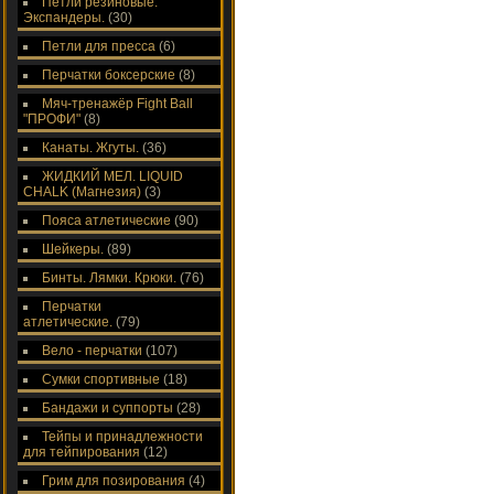
Петли резиновые.
Экспандеры.
(30)
Петли для пресса
(6)
Перчатки боксерские
(8)
Мяч-тренажёр Fight Ball
"ПРОФИ"
(8)
Канаты. Жгуты.
(36)
ЖИДКИЙ МЕЛ. LIQUID
CHALK (Магнезия)
(3)
Пояса атлетические
(90)
Шейкеры.
(89)
Бинты. Лямки. Крюки.
(76)
Перчатки
атлетические.
(79)
Вело - перчатки
(107)
Сумки спортивные
(18)
Бандажи и суппорты
(28)
Тейпы и принадлежности
для тейпирования
(12)
Грим для позирования
(4)