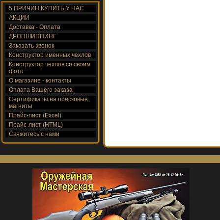
5 ПРИЧИН КУПИТЬ У НАС
АКЦИИ
Доставка - Оплата
ДРОПШИППИНГ
Заказать звонок
Конструктор именных чехлов
Конструктор чехлов со своим
фото
О магазине - контакты
Оплата Вашего заказа
Сертификаты на поисковые
магниты
Прайс-лист (Excel)
Прайс-лист (HTML)
Свяжитесь с нами