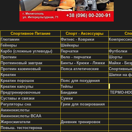
Спортивное Питание
Спорт - Аксессуары
Спо
Глютамин
Фитнес - Коврики
Компрессио
Гейнеры
Шейкеры
Карбо (сложные углеводы)
Перчатки
Футболки
Протеин
Вело - перчатки
Шорты
Протеиновый завтрак
Бинты - Крюки - Лямки
Майки - Без
Протеин казеиновый
Пояса атлетические
Спортивные
Креатин
Шапки на ф
Креатин порошок
Пояс для похудения
Креатин капсулы
Тейпы
Предтренировочные
Бандажи
ТЕРМО-НО
Суставы и связки
Сумки
Регуляторы сна
Грим для позирования
Аминокислоты
Аминокислоты ВСАА
Жиросжигатели
Д
невник тренировок
Повыш. тестостерона