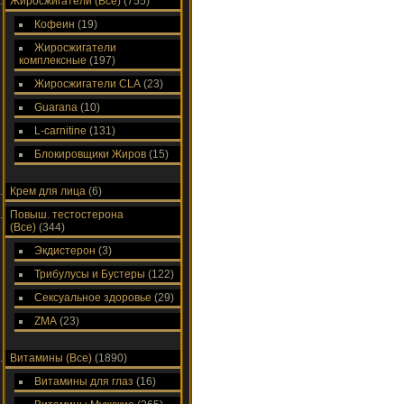
Жиросжигатели (Все)
(755)
Кофеин
(19)
Жиросжигатели
комплексные
(197)
Жиросжигатели CLA
(23)
Guarana
(10)
L-carnitine
(131)
Блокировщики Жиров
(15)
Крем для лица
(6)
Повыш. тестостерона
(Все)
(344)
Экдистерон
(3)
Трибулусы и Бустеры
(122)
Сексуальное здоровье
(29)
ZMA
(23)
Витамины (Все)
(1890)
Витамины для глаз
(16)