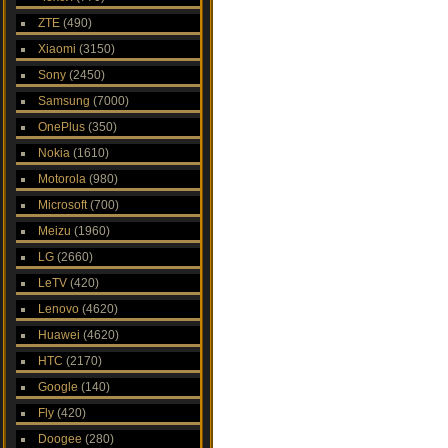
ZTE
(490)
Xiaomi
(3150)
Sony
(2450)
Samsung
(7000)
OnePlus
(350)
Nokia
(1610)
Motorola
(980)
Microsoft
(700)
Meizu
(1960)
LG
(2660)
LeTV
(420)
Lenovo
(4620)
Huawei
(4620)
HTC
(2170)
Google
(140)
Fly
(420)
Doogee
(280)