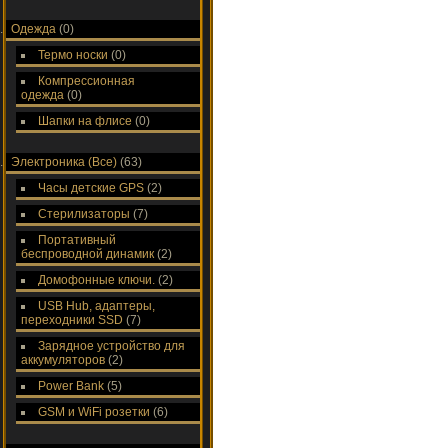
Одежда
(0)
Термо носки
(0)
Компрессионная
одежда
(0)
Шапки на флисе
(0)
Электроника (Все)
(63)
Часы детские GPS
(2)
Стерилизаторы
(7)
Портативный
беспроводной динамик
(2)
Домофонные ключи.
(2)
USB Hub, адаптеры,
переходники SSD
(7)
Зарядное устройство для
аккумуляторов
(2)
Power Bank
(5)
GSM и WiFi розетки
(6)