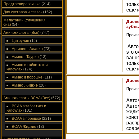
тольк
Предтренировочные
(214)
еще 
Для суставов и связок
(152)
Мелатонин (Улучшения
Диспе
сна)
(54)
зубн
Аминокислоты (Все)
(747)
Произ
Цитрулин
(15)
Авто
Аргинин - Аланин
(73)
это о
Амино - Таурин
(13)
ванно
тольк
Амино в таблетках и
еще 
капсулах
(174)
Амино в порошке
(111)
Диспе
Амино Жидкие
(20)
Произ
Аминокислоты ВСAA (Все)
(672)
Авто
Авто
ВСAA в таблетках и
капсулах
(101)
жидко
конст
ВСAA в порошке
(221)
расп
ВСAA Жидкие
(13)
совр