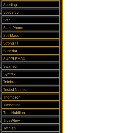
Sporting
Spyderco
Star
Stark Pharm
Still Mass
Strong FIT
Superior
SUPPLEMAX
Swanson
Syntrax
Telebrend
Tested Nutrition
Thompson
Timberline
Trec Nutrition
TrueWhey
Twinlab