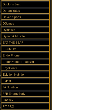
Doctor’s Best
Dorian Yates
Driven Sports
DStimes
Dymatize
Dynamik Muscle
EAT THE BEAR
ECOMOM
EndorPhone
EndorPhone (Пластик)
ErgoGenix
Evlution Nutrition
Extrifit
FA Nutrition
FFB EnergyBody
Finaflex
FIT PRO