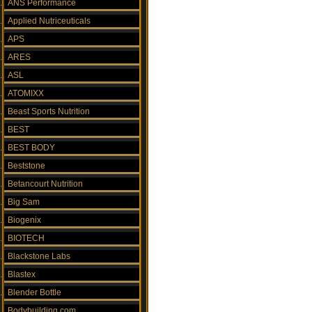
ANS Performance
Applied Nutriceuticals
APS
ARES
ASL
ATOMIXX
Beast Sports Nutrition
BEST
BEST BODY
Beststone
Betancourt Nutrition
Big Sam
Biogenix
BIOTECH
Blackstone Labs
Blastex
Blender Bottle
Bodybuilding.com