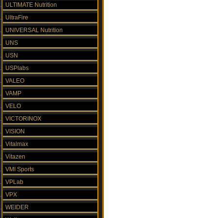
ULTIMATE Nutrition
UltraFire
UNIVERSAL Nutrition
UNS
USN
USPlabs
VALEO
VAMP
VELO
VICTORINOX
VISION
Vitalmax
Vitazen
VMI Sports
VPLab
VPX
WEIDER