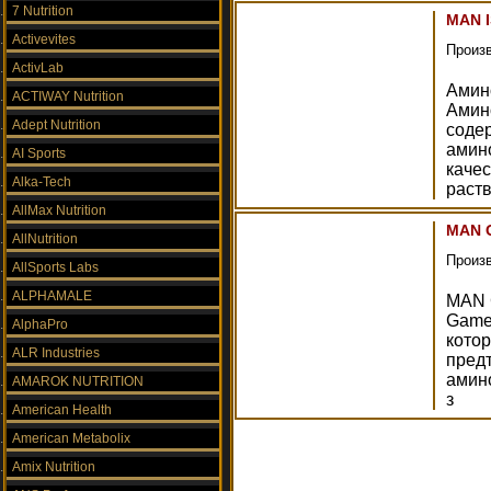
7 Nutrition
MAN I
Activevites
Произ
ActivLab
Амин
ACTIWAY Nutrition
Амин
Adept Nutrition
соде
амин
AI Sports
качес
Alka-Tech
раств
AllMax Nutrition
MAN G
AllNutrition
Произ
AllSports Labs
ALPHAMALE
MAN 
Game
AlphaPro
кото
ALR Industries
предт
амин
AMAROK NUTRITION
з
American Health
American Metabolix
Amix Nutrition