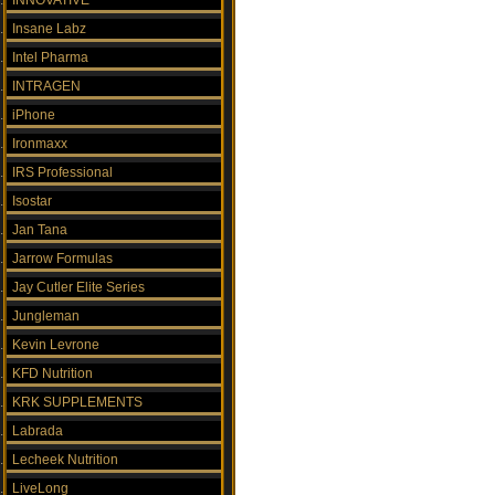
INNOVATIVE
Insane Labz
Intel Pharma
INTRAGEN
iPhone
Ironmaxx
IRS Professional
Isostar
Jan Tana
Jarrow Formulas
Jay Cutler Elite Series
Jungleman
Kevin Levrone
KFD Nutrition
KRK SUPPLEMENTS
Labrada
Lecheek Nutrition
LiveLong