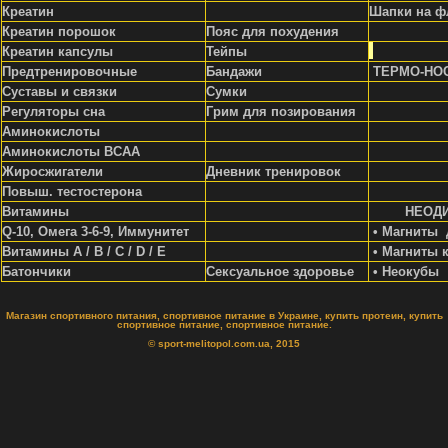
Креатин
Шапки на ф
Креатин порошок
Пояс для похудения
Креатин капсулы
Тейпы
Предтренировочные
Бандажи
ТЕРМО-НО
Суставы и связки
Сумки
Регуляторы сна
Грим для позирования
Аминокислоты
Аминокислоты ВСАА
Жиросжигатели
Д
невник тренировок
Повыш. тестостерона
Витамины
НЕОД
Q-10, Омега 3-6-9, Иммунитет
• Магниты 
Витамины A / В / С / D / Е
• Магниты 
Батончики
Сексуальное здоровье
• Неокубы
Магазин спортивного питания, спортивное питание в Украине, купить протеин, купить
спортивное питание, спортивное питание.
© sport-melitopol.com.ua, 2015