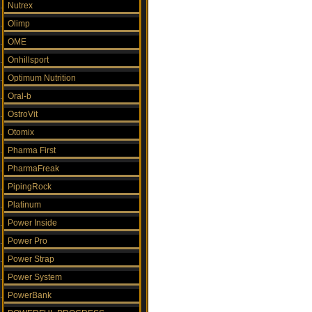
Nutrex
Olimp
OME
Onhillsport
Optimum Nutrition
Oral-b
OstroVit
Otomix
Pharma First
PharmaFreak
PipingRock
Platinum
Power Inside
Power Pro
Power Strap
Power System
PowerBank