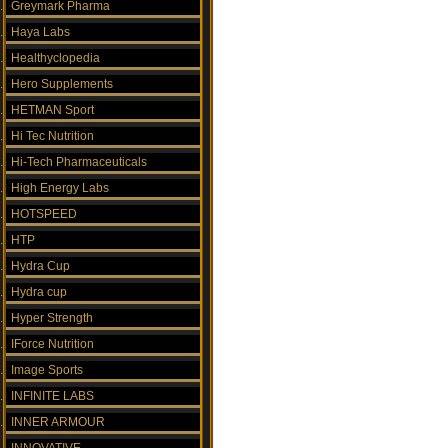
Greymark Pharma
Haya Labs
Healthyclopedia
Hero Supplements
HETMAN Sport
Hi Tec Nutrition
Hi-Tech Pharmaceuticals
High Energy Labs
HOTSPEED
HTP
Hydra Cup
Hydra cup
Hyper Strength
IForce Nutrition
Image Sports
INFINITE LABS
INNER ARMOUR