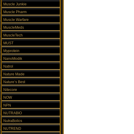
Muscle Junkie
Muscle Pharm
Muscle Warfare
MuscleMeds
MuscleTech
MUST
Myprotein
NanoModik
Natrol
Nature Made
Nature’s Best
Nitecore
NOW
NPN
NUTRABIO
NutraBolics
NUTREND