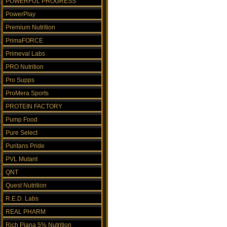
POWERFUL PROGRESS
PowerPlay
Premium Nutrition
PrimaFORCE
Primeval Labs
PRO Nutrition
Pro Supps
ProMera Sports
PROTEIN FACTORY
Pump Food
Pure Select
Puritans Pride
PVL Mutant
QNT
Quest Nutrition
R.E.D. Labs
REAL PHARM
Rich Piana 5% Nutrition