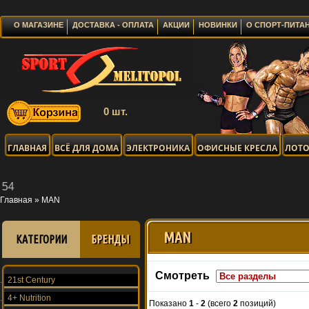
О МАГАЗИНЕ
ДОСТАВКА - ОПЛАТА
АКЦИИ
НОВИНКИ
О СПОРТ-ПИТА
0 шт.
ГЛАВНАЯ
ВСЁ ДЛЯ ДОМА
ЭЛЕКТРОНИКА
ОФИСНЫЕ КРЕСЛА
ЛОТО
Главная
»
MAN
MAN
КАТЕГОРИИ
БРЕНДЫ
Смотреть
21st Century
4+ Nutrition
Показано
1
-
2
(всего
2
позиций)