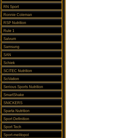
RN Sport
Ronnie Coleman
RSP Nutrition
Rule 1
Salvum
Samsung
SAN
Schiek
SCITEC Nutrition
SciVation
Serious Sports Nutrition
SmartShake
SNICKERS
Sparta Nutrition
Sport Definition
Sport Tech
Sport-melitopol