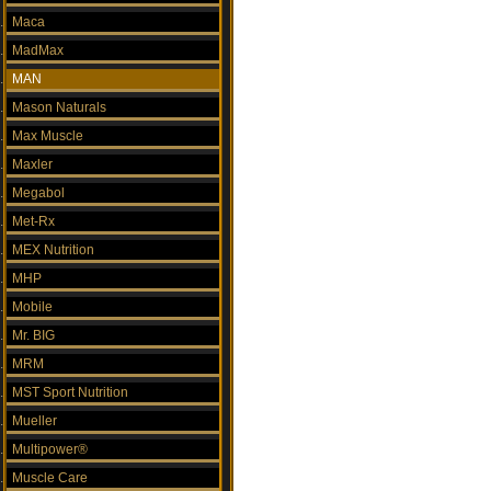
Maca
MadMax
MAN
Mason Naturals
Max Muscle
Maxler
Megabol
Met-Rx
MEX Nutrition
MHP
Mobile
Mr. BIG
MRM
MST Sport Nutrition
Mueller
Multipower®
Muscle Care