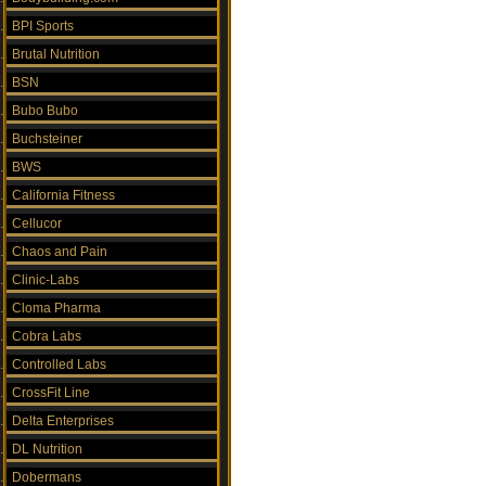
BPI Sports
Brutal Nutrition
BSN
Bubo Bubo
Buchsteiner
BWS
California Fitness
Cellucor
Chaos and Pain
Clinic-Labs
Cloma Pharma
Cobra Labs
Controlled Labs
CrossFit Line
Delta Enterprises
DL Nutrition
Dobermans