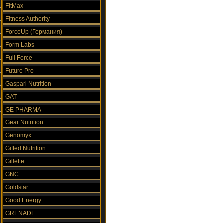
FitMax
Fitness Authority
ForceUp (Германия)
Form Labs
Full Force
Future Pro
Gaspari Nutrition
GAT
GE PHARMA
Gear Nutrition
Genomyx
Gifted Nutrition
Gillette
GNC
Goldstar
Good Energy
GRENADE