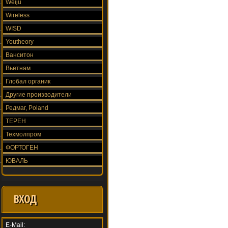
Weiju
Wireless
WISD
Youtheory
Ванситон
Вьетнам
Глобал органик
Другие производители
Редмаг, Poland
ТЕРЕН
Техмолпром
ФОРТОГЕН
ЮВАЛЬ
ВХОД
E-Mail: