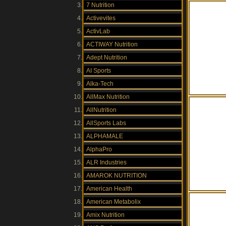
7 Nutrition
Activevites
ActivLab
ACTIWAY Nutrition
Adept Nutrition
AI Sports
Alka-Tech
AllMax Nutrition
AllNutrition
AllSports Labs
ALPHAMALE
AlphaPro
ALR Industries
AMAROK NUTRITION
American Health
American Metabolix
Amix Nutrition