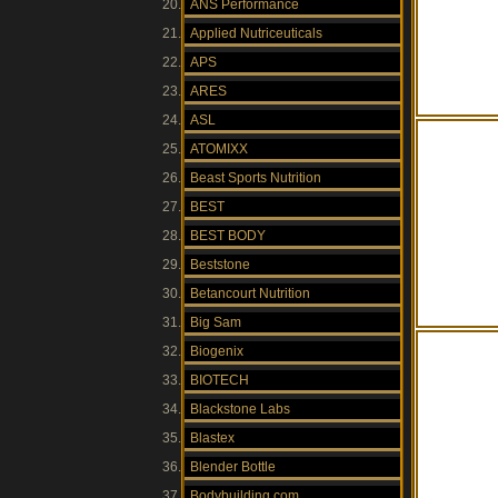
ANS Performance
Applied Nutriceuticals
APS
ARES
ASL
ATOMIXX
Beast Sports Nutrition
BEST
BEST BODY
Beststone
Betancourt Nutrition
Big Sam
Biogenix
BIOTECH
Blackstone Labs
Blastex
Blender Bottle
Bodybuilding.com