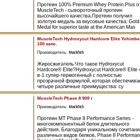
Протеин 100% Premium Whey Protein Plus о
MuscleTech - сывороточный протеин
высочайшего качества.Протеин получил
золотую медаль за вкусовые качества: Gold
Medal for superior taste at the American Mas
MuscleTech Hydroxycut Hardcore Elite Yohimbe
100 капс.
MuscleTech
Производитель:
Жиросжигатель Что такое Hydroxycut
Hardcore® Elite?Hydroxycut Hardcore® Elite 
в-1 супер-термогенный с полностью
прозрачной формулой, которая обеспечива
четыре различные преимущества: су
MuscleTech Phase 8 900 г
MuscleTech
Производитель:
Протеин MT Phase 8 Performance Series -
многокомпонентный белок длительного
действия. Благодаря уникальному сочетан
различных видов белков, Phase 8 Performa