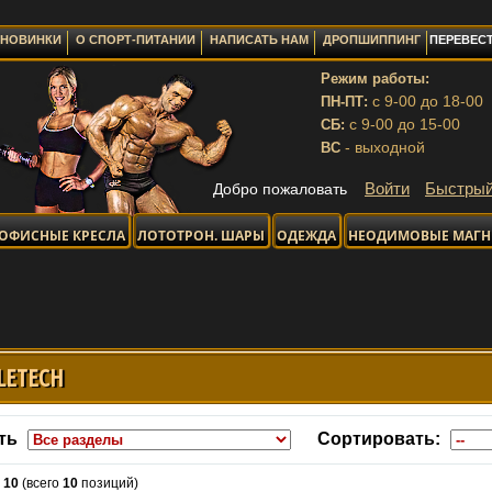
НОВИНКИ
О СПОРТ-ПИТАНИИ
НАПИСАТЬ НАМ
ДРОПШИППИНГ
ПЕРЕВЕСТ
Режим работы:
с 9-00 до 18-00
ПН-ПТ:
с 9-00 до 15-00
СБ:
- выходной
ВС
Войти
Быстрый
Добро пожаловать
ОФИСНЫЕ КРЕСЛА
ЛОТОТРОН. ШАРЫ
ОДЕЖДА
НЕОДИМОВЫЕ МАГ
LETECH
ть
Сортировать:
-
10
(всего
10
позиций)