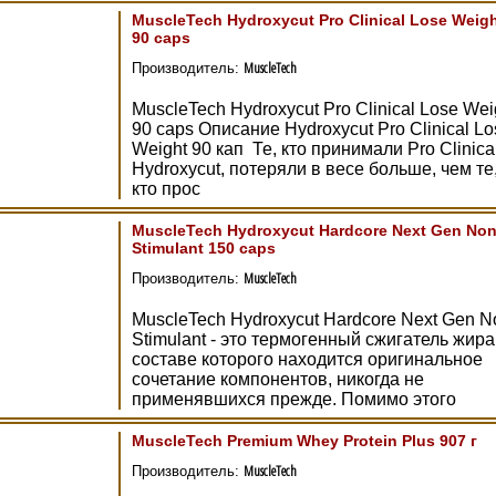
MuscleTech Hydroxycut Pro Clinical Lose Weig
90 caps
MuscleTech
Производитель:
MuscleTech Hydroxycut Pro Clinical Lose Wei
90 caps Описание Hydroxycut Pro Clinical Lo
Weight 90 кап Те, кто принимали Pro Clinica
Hydroxycut, потеряли в весе больше, чем те
кто прос
MuscleTech Hydroxycut Hardcore Next Gen Non
Stimulant 150 caps
MuscleTech
Производитель:
MuscleTech Hydroxycut Hardcore Next Gen N
Stimulant - это термогенный сжигатель жира
составе которого находится оригинальное
сочетание компонентов, никогда не
применявшихся прежде. Помимо этого
MuscleTech Premium Whey Protein Plus 907 г
MuscleTech
Производитель: