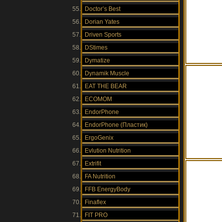
Doctor’s Best
Dorian Yates
Driven Sports
DStimes
Dymatize
Dynamik Muscle
EAT THE BEAR
ECOMOM
EndorPhone
EndorPhone (Пластик)
ErgoGenix
Evlution Nutrition
Extrifit
FA Nutrition
FFB EnergyBody
Finaflex
FIT PRO