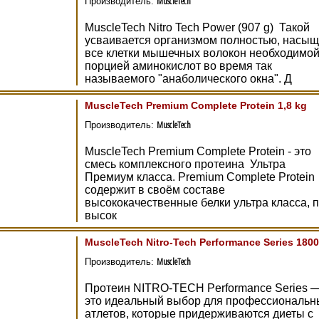
MuscleTech
Производитель:
MuscleTech Nitro Tech Power (907 g) Такой
усваивается организмом полностью, насы
все клетки мышечных волокон необходимо
порцией аминокислот во время так
называемого "анаболического окна". Д
MuscleTech Premium Complete Protein 1,8 kg
MuscleTech
Производитель:
MuscleTech Premium Complete Protein - это
смесь комплексного протеина Ультра
Премиум класса. Premium Complete Protein
содержит в своём составе
высококачественные белки ультра класса, 
высок
MuscleTech Nitro-Tech Performance Series 1800
MuscleTech
Производитель:
Протеин NITRO-TECH Performance Series 
это идеальный выбор для профессиональн
атлетов, которые придерживаются диеты с