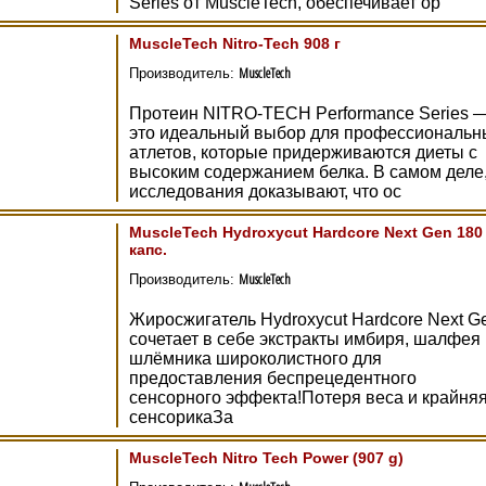
Series от MuscleTech, обеспечивает ор
MuscleTech Nitro-Tech 908 г
MuscleTech
Производитель:
Протеин NITRO-TECH Performance Series 
это идеальный выбор для профессиональн
атлетов, которые придерживаются диеты с
высоким содержанием белка. В самом деле
исследования доказывают, что ос
MuscleTech Hydroxycut Hardcore Next Gen 180
капс.
MuscleTech
Производитель:
Жиросжигатель Hydroxycut Hardcore Next G
сочетает в себе экстракты имбиря, шалфея 
шлёмника широколистного для
предоставления беспрецедентного
сенсорного эффекта!Потеря веса и крайня
сенсорикаЗа
MuscleTech Nitro Tech Power (907 g)