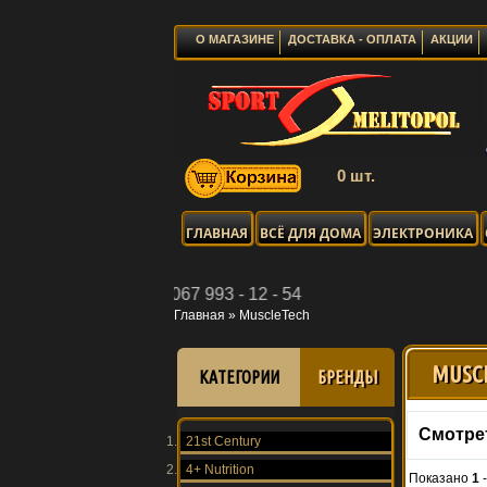
О МАГАЗИНЕ
ДОСТАВКА - ОПЛАТА
АКЦИИ
0 шт.
ГЛАВНАЯ
ВСЁ ДЛЯ ДОМА
ЭЛЕКТРОНИКА
Viber: 067 993 - 12 - 54
Главная
»
MuscleTech
MUSC
КАТЕГОРИИ
БРЕНДЫ
Смотре
21st Century
4+ Nutrition
Показано
1