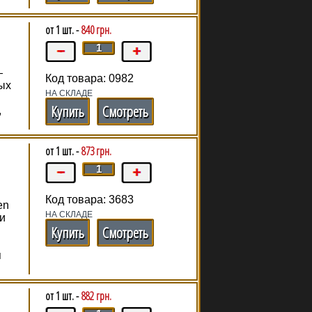
от 1 шт. -
840 грн.
—
Код товара: 0982
ых
НА СКЛАДЕ
Купить
Смотреть
,
от 1 шт. -
873 грн.
Код товара: 3683
en
НА СКЛАДЕ
и
Купить
Смотреть
я
от 1 шт. -
882 грн.