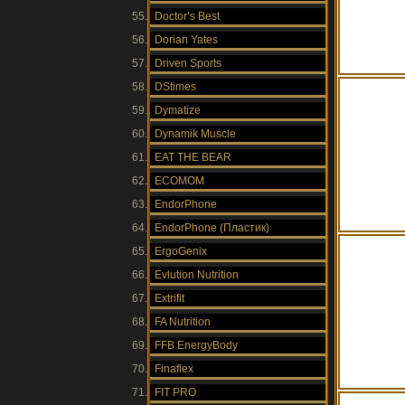
Doctor’s Best
Dorian Yates
Driven Sports
DStimes
Dymatize
Dynamik Muscle
EAT THE BEAR
ECOMOM
EndorPhone
EndorPhone (Пластик)
ErgoGenix
Evlution Nutrition
Extrifit
FA Nutrition
FFB EnergyBody
Finaflex
FIT PRO