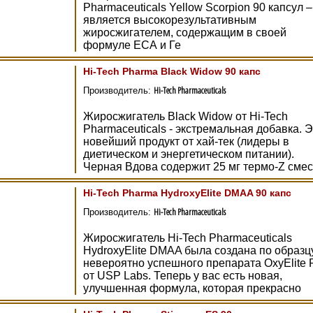
Pharmaceuticals Yellow Scorpion 90 капсул –
является высокорезультативным
жиросжигателем, содержащим в своей
формуле ЕСА и Ге
Hi-Tech Pharma Black Widow 90 капс
Hi-Tech Pharmaceuticals
Производитель:
Жиросжигатель Black Widow от Hi-Tech
Pharmaceuticals - экстремальная добавка. 
новейший продукт от хай-тек (лидеры в
диетическом и энергетическом питании).
Черная Вдова содержит 25 мг термо-Z смес
Hi-Tech Pharma HydroxyElite DMAA 90 капс
Hi-Tech Pharmaceuticals
Производитель:
Жиросжигатель Hi-Tech Pharmaceuticals
HydroxyElite DMAA была создана по образц
невероятно успешного препарата OxyElite 
от USP Labs. Теперь у вас есть новая,
улучшенная формула, которая прекрасно