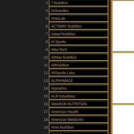
7 Nutrition
Activevites
ActivLab
ACTIWAY Nutrition
Adept Nutrition
AI Sports
Alka-Tech
AllMax Nutrition
AllNutrition
AllSports Labs
ALPHAMALE
AlphaPro
ALR Industries
AMAROK NUTRITION
American Health
American Metabolix
Amix Nutrition