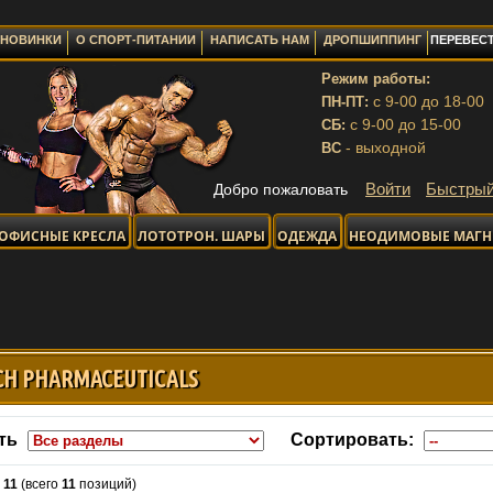
НОВИНКИ
О СПОРТ-ПИТАНИИ
НАПИСАТЬ НАМ
ДРОПШИППИНГ
ПЕРЕВЕСТ
Режим работы:
с 9-00 до 18-00
ПН-ПТ:
с 9-00 до 15-00
СБ:
- выходной
ВС
Войти
Быстрый
Добро пожаловать
ОФИСНЫЕ КРЕСЛА
ЛОТОТРОН. ШАРЫ
ОДЕЖДА
НЕОДИМОВЫЕ МАГ
ОТПРАВ
CH PHARMACEUTICALS
ть
Сортировать:
-
11
(всего
11
позиций)