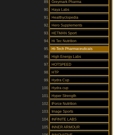
Greymark Pharma
Haya Labs
Healthyclopedia
Hero Supplements
HETMAN Sport
Hi Tec Nutrition
Hi-Tech Pharmaceuticals
High Energy Labs
HOTSPEED
HTP
Hydra Cup
Hydra cup
Hyper Strength
IForce Nutrition
Image Sports
INFINITE LABS
INNER ARMOUR