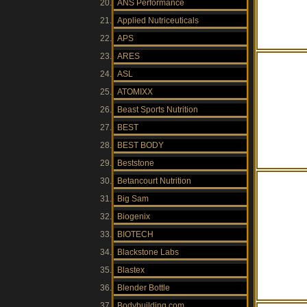
ANS Performance
Applied Nutriceuticals
APS
ARES
ASL
ATOMIXX
Beast Sports Nutrition
BEST
BEST BODY
Beststone
Betancourt Nutrition
Big Sam
Biogenix
BIOTECH
Blackstone Labs
Blastex
Blender Bottle
Bodybuilding.com