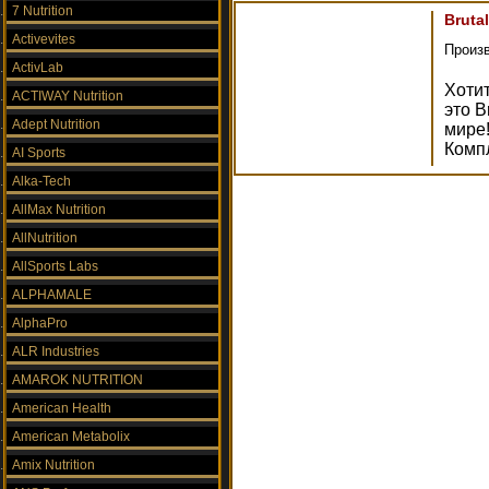
7 Nutrition
Brutal
Activevites
Произ
ActivLab
Хотит
ACTIWAY Nutrition
это B
Adept Nutrition
мире
Комп
AI Sports
Alka-Tech
AllMax Nutrition
AllNutrition
AllSports Labs
ALPHAMALE
AlphaPro
ALR Industries
AMAROK NUTRITION
American Health
American Metabolix
Amix Nutrition