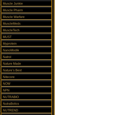
Muscle Junkie
Muscle Pharm
Muscle Warfare
MuscleMeds
MuscleTech
MUST
Myprotein
NanoModik
Natrol
Nature Made
Nature’s Best
Nitecore
NOW
NPN
NUTRABIO
NutraBolics
NUTREND