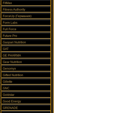
FitMax
Fitness Authority
ForceUp (Германия)
Form Labs
Full Force
Future Pro
Gaspari Nutrition
GAT
GE PHARMA
Gear Nutrition
Genomyx
Gifted Nutrition
Gillette
GNC
Goldstar
Good Energy
GRENADE