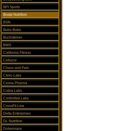
BPI Sports
Brutal Nutrition
BSN
Bubo Bubo
Buchsteiner
BWS
California Fitness
Cellucor
Chaos and Pain
Clinic-Labs
Cloma Pharma
Cobra Labs
Controlled Labs
CrossFit Line
Delta Enterprises
DL Nutrition
Dobermans