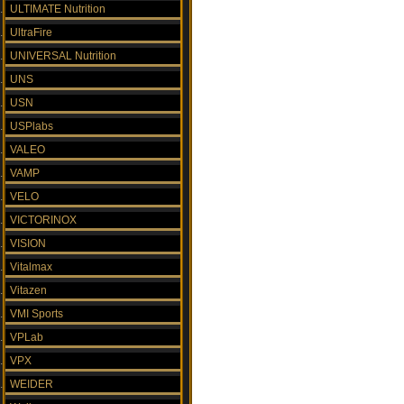
ULTIMATE Nutrition
UltraFire
UNIVERSAL Nutrition
UNS
USN
USPlabs
VALEO
VAMP
VELO
VICTORINOX
VISION
Vitalmax
Vitazen
VMI Sports
VPLab
VPX
WEIDER