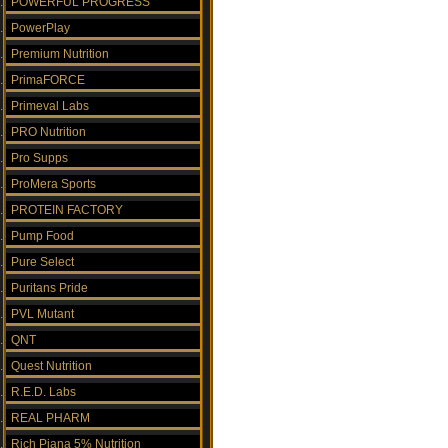
POWERFUL PROGRESS
PowerPlay
Premium Nutrition
PrimaFORCE
Primeval Labs
PRO Nutrition
Pro Supps
ProMera Sports
PROTEIN FACTORY
Pump Food
Pure Select
Puritans Pride
PVL Mutant
QNT
Quest Nutrition
R.E.D. Labs
REAL PHARM
Rich Piana 5% Nutrition