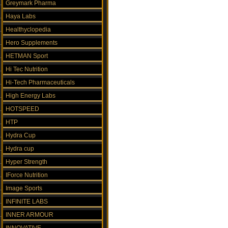
Greymark Pharma
Haya Labs
Healthyclopedia
Hero Supplements
HETMAN Sport
Hi Tec Nutrition
Hi-Tech Pharmaceuticals
High Energy Labs
HOTSPEED
HTP
Hydra Cup
Hydra cup
Hyper Strength
IForce Nutrition
Image Sports
INFINITE LABS
INNER ARMOUR