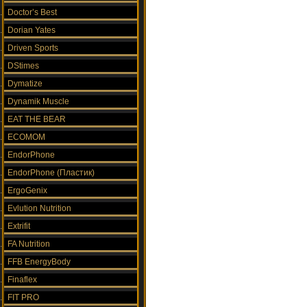
Doctor’s Best
Dorian Yates
Driven Sports
DStimes
Dymatize
Dynamik Muscle
EAT THE BEAR
ECOMOM
EndorPhone
EndorPhone (Пластик)
ErgoGenix
Evlution Nutrition
Extrifit
FA Nutrition
FFB EnergyBody
Finaflex
FIT PRO