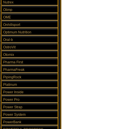
Nutrex
Olimp
OME
Onhillsport
Optimum Nutrition
Oral-b
OstroVit
Otomix
Pharma First
PharmaFreak
PipingRock
Platinum
Power Inside
Power Pro
Power Strap
Power System
PowerBank