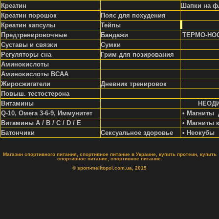
Креатин
Шапки на ф
Креатин порошок
Пояс для похудения
Креатин капсулы
Тейпы
Предтренировочные
Бандажи
ТЕРМО-НО
Суставы и связки
Сумки
Регуляторы сна
Грим для позирования
Аминокислоты
Аминокислоты ВСАА
Жиросжигатели
Д
невник тренировок
Повыш. тестостерона
Витамины
НЕОД
Q-10, Омега 3-6-9, Иммунитет
• Магниты 
Витамины A / В / С / D / Е
• Магниты 
Батончики
Сексуальное здоровье
• Неокубы
Магазин спортивного питания, спортивное питание в Украине, купить протеин, купить
спортивное питание, спортивное питание.
© sport-melitopol.com.ua, 2015