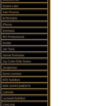
INNOVATIVE
Insane Labz
Intel Pharma
INTRAGEN
iPhone
Ironmaxx
IRS Professional
Isostar
Jan Tana
Jarrow Formulas
Jay Cutler Elite Series
Jungleman
Kevin Levrone
KFD Nutrition
KRK SUPPLEMENTS
Labrada
Lecheek Nutrition
LiveLong