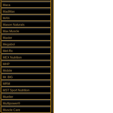
Maca
MadMax
MAN
Mason Naturals
Max Muscle
Maxler
Megabol
Met-Rx
MEX Nutrition
MHP
Mobile
Mr. BIG
MRM
MST Sport Nutrition
Mueller
Multipower®
Muscle Care