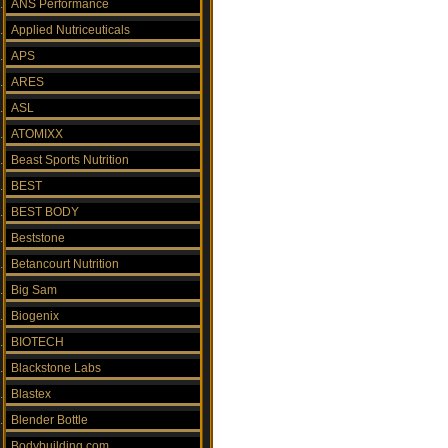
ANS Performance
Applied Nutriceuticals
APS
ARES
ASL
ATOMIXX
Beast Sports Nutrition
BEST
BEST BODY
Beststone
Betancourt Nutrition
Big Sam
Biogenix
BIOTECH
Blackstone Labs
Blastex
Blender Bottle
Bodybuilding.com