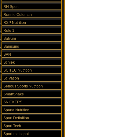
RN Sport
Ronnie Coleman
RSP Nutrition
Rule 1
Salvum
Samsung
SAN
Schiek
SCITEC Nutrition
SciVation
Serious Sports Nutrition
SmartShake
SNICKERS
Sparta Nutrition
Sport Definition
Sport Tech
Sport-melitopol