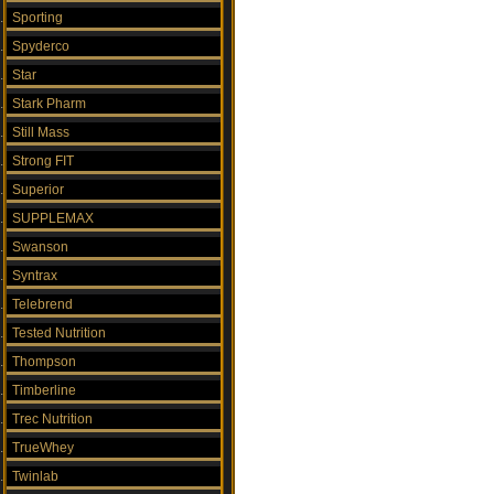
Sporting
Spyderco
Star
Stark Pharm
Still Mass
Strong FIT
Superior
SUPPLEMAX
Swanson
Syntrax
Telebrend
Tested Nutrition
Thompson
Timberline
Trec Nutrition
TrueWhey
Twinlab