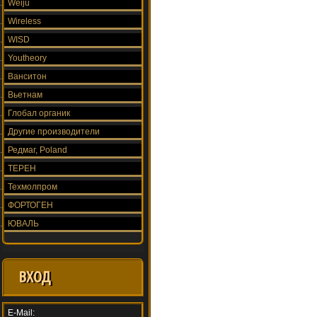
Weiju
Wireless
WISD
Youtheory
Ванситон
Вьетнам
Глобал органик
Другие производители
Редмаг, Poland
ТЕРЕН
Техмолпром
ФОРТОГЕН
ЮВАЛЬ
ВХОД
E-Mail: