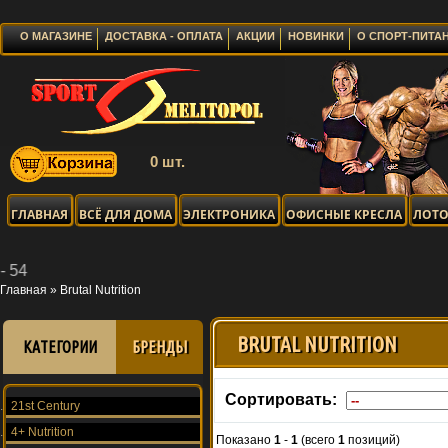
О МАГАЗИНЕ
ДОСТАВКА - ОПЛАТА
АКЦИИ
НОВИНКИ
О СПОРТ-ПИТА
0 шт.
ГЛАВНАЯ
ВСЁ ДЛЯ ДОМА
ЭЛЕКТРОНИКА
ОФИСНЫЕ КРЕСЛА
ЛОТО
Главная
»
Brutal Nutrition
BRUTAL NUTRITION
КАТЕГОРИИ
БРЕНДЫ
Сортировать:
21st Century
4+ Nutrition
Показано
1
-
1
(всего
1
позиций)