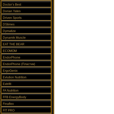
Doctor’s Best
Dorian Yates
Driven Sports
DStimes
Dymatize
Dynamik Muscle
EAT THE BEAR
ECOMOM
EndorPhone
EndorPhone (Пластик)
ErgoGenix
Evlution Nutrition
Extrifit
FA Nutrition
FFB EnergyBody
Finaflex
FIT PRO