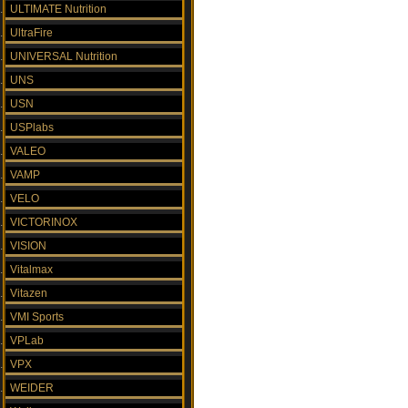
ULTIMATE Nutrition
UltraFire
UNIVERSAL Nutrition
UNS
USN
USPlabs
VALEO
VAMP
VELO
VICTORINOX
VISION
Vitalmax
Vitazen
VMI Sports
VPLab
VPX
WEIDER