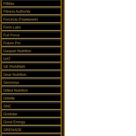
FitMax
Fitness Authority
ForceUp (Германия)
Form Labs
Full Force
Future Pro
Gaspari Nutrition
GAT
GE PHARMA
Gear Nutrition
Genomyx
Gifted Nutrition
Gillette
GNC
Goldstar
Good Energy
GRENADE