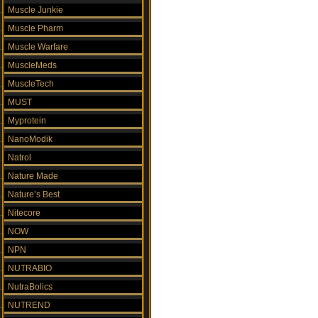
Muscle Junkie
Muscle Pharm
Muscle Warfare
MuscleMeds
MuscleTech
MUST
Myprotein
NanoModik
Natrol
Nature Made
Nature’s Best
Nitecore
NOW
NPN
NUTRABIO
NutraBolics
NUTREND