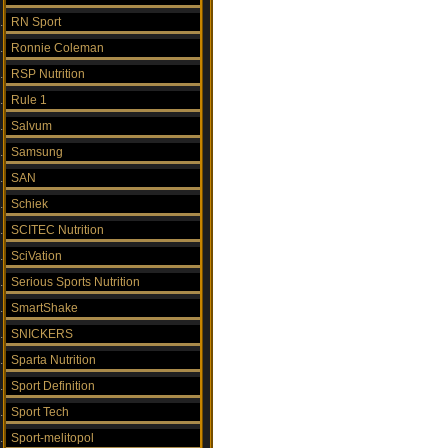
RN Sport
Ronnie Coleman
RSP Nutrition
Rule 1
Salvum
Samsung
SAN
Schiek
SCITEC Nutrition
SciVation
Serious Sports Nutrition
SmartShake
SNICKERS
Sparta Nutrition
Sport Definition
Sport Tech
Sport-melitopol