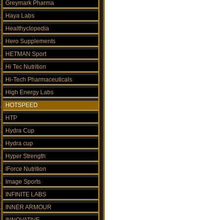
Greymark Pharma
Haya Labs
Healthyclopedia
Hero Supplements
HETMAN Sport
Hi Tec Nutrition
Hi-Tech Pharmaceuticals
High Energy Labs
HOTSPEED
HTP
Hydra Cup
Hydra cup
Hyper Strength
IForce Nutrition
Image Sports
INFINITE LABS
INNER ARMOUR