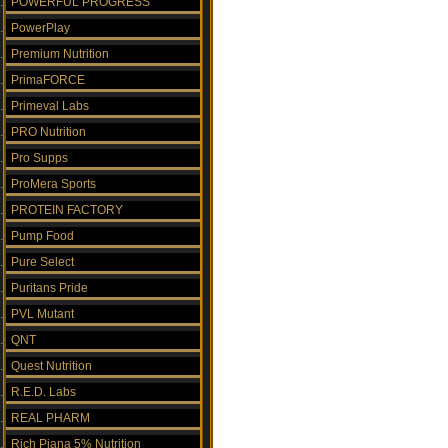
POWERFUL PROGRESS
PowerPlay
Premium Nutrition
PrimaFORCE
Primeval Labs
PRO Nutrition
Pro Supps
ProMera Sports
PROTEIN FACTORY
Pump Food
Pure Select
Puritans Pride
PVL Mutant
QNT
Quest Nutrition
R.E.D. Labs
REAL PHARM
Rich Piana 5% Nutrition