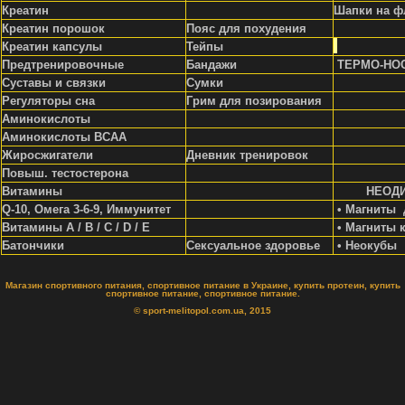
Креатин
Шапки на ф
Креатин порошок
Пояс для похудения
Креатин капсулы
Тейпы
Предтренировочные
Бандажи
ТЕРМО-НО
Суставы и связки
Сумки
Регуляторы сна
Грим для позирования
Аминокислоты
Аминокислоты ВСАА
Жиросжигатели
Д
невник тренировок
Повыш. тестостерона
Витамины
НЕОД
Q-10, Омега 3-6-9, Иммунитет
• Магниты 
Витамины A / В / С / D / Е
• Магниты 
Батончики
Сексуальное здоровье
• Неокубы
Магазин спортивного питания, спортивное питание в Украине, купить протеин, купить
спортивное питание, спортивное питание.
© sport-melitopol.com.ua, 2015