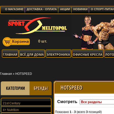
О МАГАЗИНЕ
ДОСТАВКА - ОПЛАТА
АКЦИИ
НОВИНКИ
О СПОРТ-ПИТА
0 шт.
ГЛАВНАЯ
ВСЁ ДЛЯ ДОМА
ЭЛЕКТРОНИКА
ОФИСНЫЕ КРЕСЛА
ЛОТО
Главная
»
HOTSPEED
HOTSPEED
КАТЕГОРИИ
БРЕНДЫ
Смотреть
21st Century
4+ Nutrition
Показано
1
-
3
(всего
3
позиций)