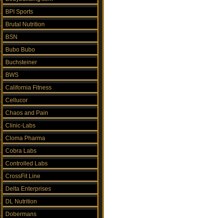
BPI Sports
Brutal Nutrition
BSN
Bubo Bubo
Buchsteiner
BWS
California Fitness
Cellucor
Chaos and Pain
Clinic-Labs
Cloma Pharma
Cobra Labs
Controlled Labs
CrossFit Line
Delta Enterprises
DL Nutrition
Dobermans