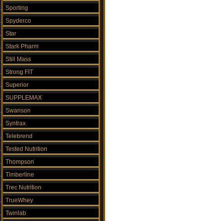
Sporting
Spyderco
Star
Stark Pharm
Still Mass
Strong FIT
Superior
SUPPLEMAX
Swanson
Syntrax
Telebrend
Tested Nutrition
Thompson
Timberline
Trec Nutrition
TrueWhey
Twinlab