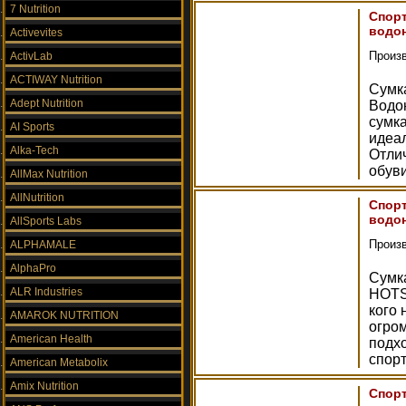
7 Nutrition
Спорт
водон
Activevites
Произ
ActivLab
ACTIWAY Nutrition
Сумк
Adept Nutrition
Водо
сумк
AI Sports
идеа
Alka-Tech
Отли
обуви
AllMax Nutrition
AllNutrition
Спорт
водон
AllSports Labs
Произ
ALPHAMALE
AlphaPro
Сумк
ALR Industries
HOTS
кого 
AMAROK NUTRITION
огро
American Health
подх
спор
American Metabolix
Amix Nutrition
Спорт