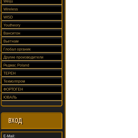
Weiju
Wireless
WISD
Youtheory
Ванситон
Вьетнам
Глобал органик
Другие производители
Редмаг, Poland
ТЕРЕН
Техмолпром
ФОРТОГЕН
ЮВАЛЬ
ВХОД
E-Mail: