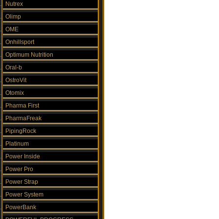
Nutrex
Olimp
OME
Onhillsport
Optimum Nutrition
Oral-b
OstroVit
Otomix
Pharma First
PharmaFreak
PipingRock
Platinum
Power Inside
Power Pro
Power Strap
Power System
PowerBank