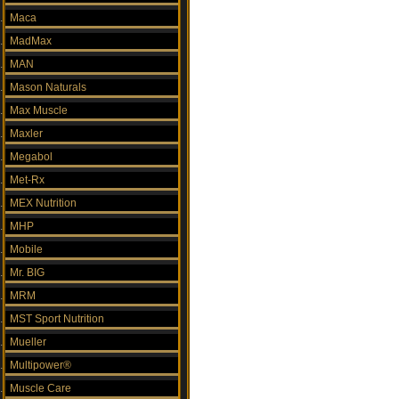
Maca
MadMax
MAN
Mason Naturals
Max Muscle
Maxler
Megabol
Met-Rx
MEX Nutrition
MHP
Mobile
Mr. BIG
MRM
MST Sport Nutrition
Mueller
Multipower®
Muscle Care