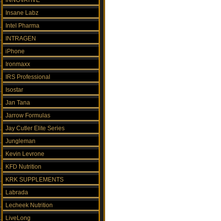
INNOVATIVE
Insane Labz
Intel Pharma
INTRAGEN
iPhone
Ironmaxx
IRS Professional
Isostar
Jan Tana
Jarrow Formulas
Jay Cutler Elite Series
Jungleman
Kevin Levrone
KFD Nutrition
KRK SUPPLEMENTS
Labrada
Lecheek Nutrition
LiveLong