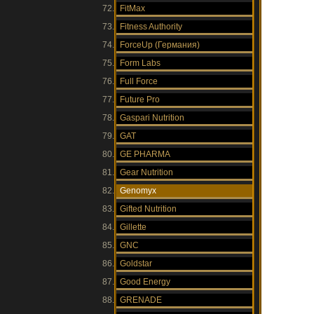
FitMax
Fitness Authority
ForceUp (Германия)
Form Labs
Full Force
Future Pro
Gaspari Nutrition
GAT
GE PHARMA
Gear Nutrition
Genomyx
Gifted Nutrition
Gillette
GNC
Goldstar
Good Energy
GRENADE