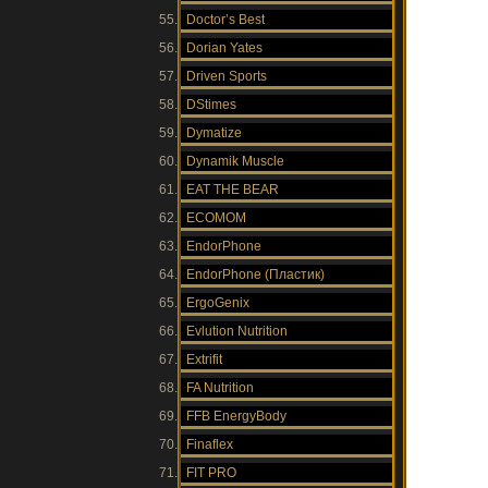
Doctor’s Best
Dorian Yates
Driven Sports
DStimes
Dymatize
Dynamik Muscle
EAT THE BEAR
ECOMOM
EndorPhone
EndorPhone (Пластик)
ErgoGenix
Evlution Nutrition
Extrifit
FA Nutrition
FFB EnergyBody
Finaflex
FIT PRO