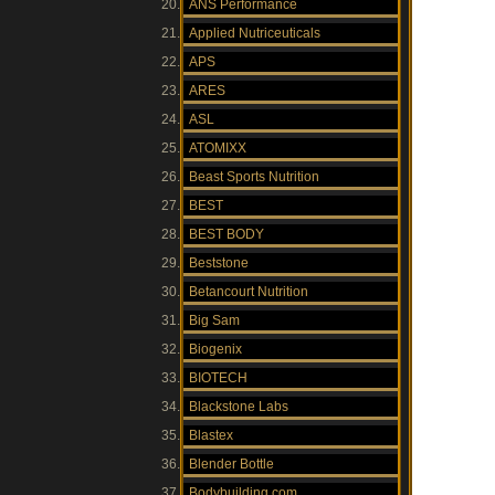
ANS Performance
Applied Nutriceuticals
APS
ARES
ASL
ATOMIXX
Beast Sports Nutrition
BEST
BEST BODY
Beststone
Betancourt Nutrition
Big Sam
Biogenix
BIOTECH
Blackstone Labs
Blastex
Blender Bottle
Bodybuilding.com