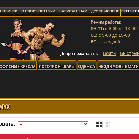
НОВИНКИ
О СПОРТ-ПИТАНИИ
НАПИСАТЬ НАМ
ДРОПШИППИНГ
ПЕРЕВЕСТ
Режим работы:
с 9-00 до 18-00
ПН-ПТ:
с 9-00 до 15-00
СБ:
- выходной
ВС
Войти
Быстрый
Добро пожаловать
ОФИСНЫЕ КРЕСЛА
ЛОТОТРОН. ШАРЫ
ОДЕЖДА
НЕОДИМОВЫЕ МАГ
ОТПР
MYX
овать: