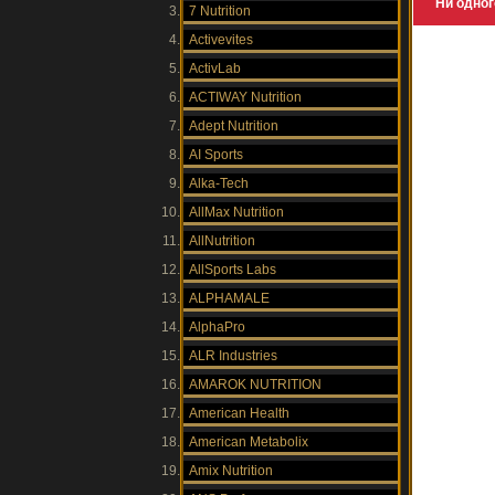
Ни одног
7 Nutrition
Activevites
ActivLab
ACTIWAY Nutrition
Adept Nutrition
AI Sports
Alka-Tech
AllMax Nutrition
AllNutrition
AllSports Labs
ALPHAMALE
AlphaPro
ALR Industries
AMAROK NUTRITION
American Health
American Metabolix
Amix Nutrition