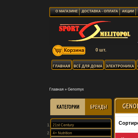
О МАГАЗИНЕ
ДОСТАВКА - ОПЛАТА
АКЦИИ
0 шт.
ГЛАВНАЯ
ВСЁ ДЛЯ ДОМА
ЭЛЕКТРОНИКА
Главная
»
Genomyx
GENO
КАТЕГОРИИ
БРЕНДЫ
Сортир
21st Century
4+ Nutrition