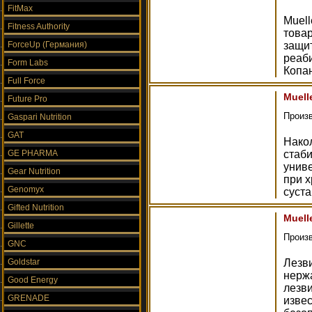
FitMax
Muell
Fitness Authority
товар
ForceUp (Германия)
защит
реаб
Form Labs
Копан
Full Force
Muell
Future Pro
Произ
Gaspari Nutrition
GAT
Накол
GE PHARMA
стаби
унив
Gear Nutrition
при х
Genomyx
суста
Gifted Nutrition
Muell
Gillette
Произ
GNC
Goldstar
Лезв
нерж
Good Energy
лезви
GRENADE
изве