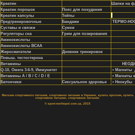
Креатин
Шапки на ф
Креатин порошок
Пояс для похудения
Креатин капсулы
Тейпы
Предтренировочные
Бандажи
ТЕРМО-НО
Суставы и связки
Сумки
Регуляторы сна
Грим для позирования
Аминокислоты
Аминокислоты ВСАА
Жиросжигатели
Д
невник тренировок
Повыш. тестостерона
Витамины
НЕОД
Q-10, Омега 3-6-9, Иммунитет
• Магниты 
Витамины A / В / С / D / Е
• Магниты 
Батончики
Сексуальное здоровье
• Неокубы
Магазин спортивного питания, спортивное питание в Украине, купить протеин, купить
спортивное питание, спортивное питание.
© sport-melitopol.com.ua, 2015