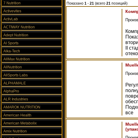
7 Nutrition
Показано
1
-
21
(всего
21
позиций)
Activevites
Компр
ActivLab
Произ
ACTIWAY Nutrition
Комп
Adept Nutrition
Пока
втори
AI Sports
II ст
Alka-Tech
отеко
AllMax Nutrition
Muell
AllNutrition
Произ
AllSports Labs
ALPHAMALE
Регу
полн
AlphaPro
повр
ALR Industries
обес
Подхо
AMAROK NUTRITION
все
American Health
American Metabolix
Muell
(упак
Amix Nutrition
Произ