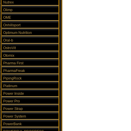
Nutrex
Olimp
OME
Onhillsport
Optimum Nutrition
Oral-b
OstroVit
Otomix
Pharma First
PharmaFreak
PipingRock
Platinum
Power Inside
Power Pro
Power Strap
Power System
PowerBank