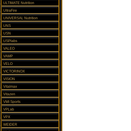
ULTIMATE Nutrition
UltraFire
UNIVERSAL Nutrition
UNS
USN
USPlabs
VALEO
VAMP
VELO
VICTORINOX
VISION
Vitalmax
Vitazen
VMI Sports
VPLab
VPX
WEIDER