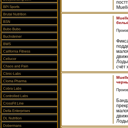
пост
BPI Sports
Muell
Brutal Nutrition
Muell
BSN
белы
Bubo Bubo
Произ
Buchsteiner
Фикса
BWS
подд
мало
California Fitness
движ
Cellucor
Лоды
Chaos and Pain
счёт 
Clinic-Labs
Muell
Cloma Pharma
черн
Cobra Labs
Произ
Controlled Labs
Банд
CrossFit Line
прек
мало
Delta Enterprises
движ
DL Nutrition
Лоды
Dobermans