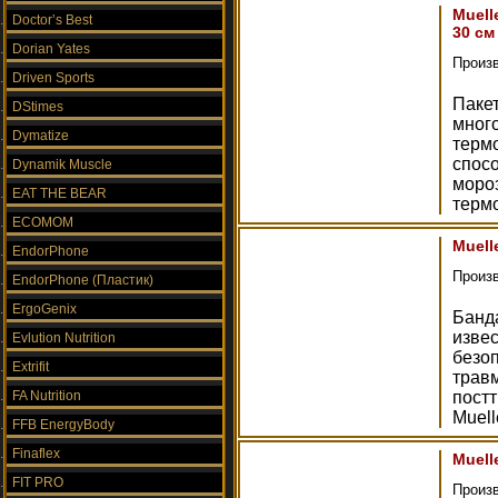
Muell
Doctor’s Best
30 см
Dorian Yates
Произ
Driven Sports
Паке
DStimes
много
Dymatize
термо
спос
Dynamik Muscle
моро
EAT THE BEAR
терм
ECOMOM
Muell
EndorPhone
Произ
EndorPhone (Пластик)
ErgoGenix
Банда
изве
Evlution Nutrition
безоп
Extrifit
трав
FA Nutrition
пост
Muell
FFB EnergyBody
Finaflex
Muell
FIT PRO
Произ