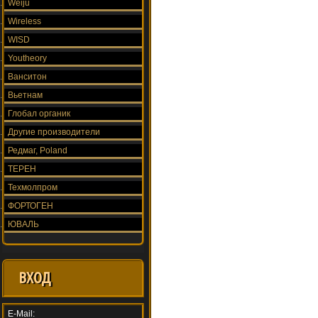
Weiju
Wireless
WISD
Youtheory
Ванситон
Вьетнам
Глобал органик
Другие производители
Редмаг, Poland
ТЕРЕН
Техмолпром
ФОРТОГЕН
ЮВАЛЬ
ВХОД
E-Mail: