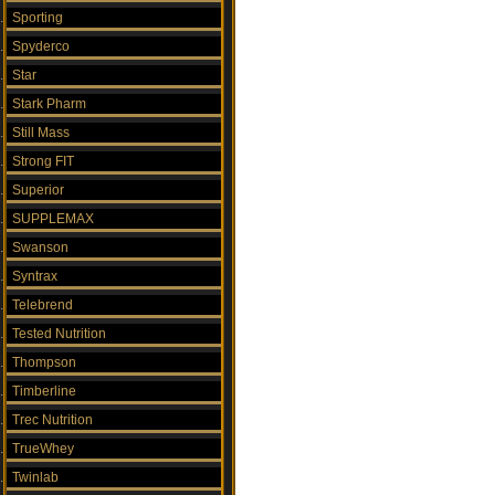
Sporting
Spyderco
Star
Stark Pharm
Still Mass
Strong FIT
Superior
SUPPLEMAX
Swanson
Syntrax
Telebrend
Tested Nutrition
Thompson
Timberline
Trec Nutrition
TrueWhey
Twinlab