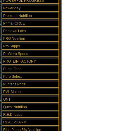
POWERFUL PROGRESS
PowerPlay
Premium Nutrition
PrimaFORCE
Primeval Labs
PRO Nutrition
Pro Supps
ProMera Sports
PROTEIN FACTORY
Pump Food
Pure Select
Puritans Pride
PVL Mutant
QNT
Quest Nutrition
R.E.D. Labs
REAL PHARM
Rich Piana 5% Nutrition