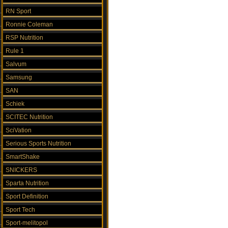
RN Sport
Ronnie Coleman
RSP Nutrition
Rule 1
Salvum
Samsung
SAN
Schiek
SCITEC Nutrition
SciVation
Serious Sports Nutrition
SmartShake
SNICKERS
Sparta Nutrition
Sport Definition
Sport Tech
Sport-melitopol