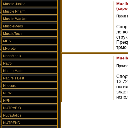
Muell
Muscle Junkie
(коро
Muscle Pharm
Произ
Muscle Warfare
MuscleMeds
Спор
легко
MuscleTech
струк
MUST
Прекр
трмо 
Myprotein
NanoModik
Muell
Natrol
Произ
Nature Made
Спор
Nature’s Best
13,72
Nitecore
окси
эласт
NOW
испол
NPN
NUTRABIO
NutraBolics
NUTREND