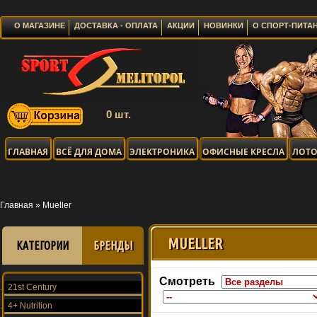
О МАГАЗИНЕ
ДОСТАВКА - ОПЛАТА
АКЦИИ
НОВИНКИ
О СПОРТ-ПИТА
0 шт.
ГЛАВНАЯ
ВСЁ ДЛЯ ДОМА
ЭЛЕКТРОНИКА
ОФИСНЫЕ КРЕСЛА
ЛОТО
ОТПРАВКА ЗАКА
Главная
»
Mueller
MUELLER
КАТЕГОРИИ
БРЕНДЫ
Смотреть
21st Century
4+ Nutrition