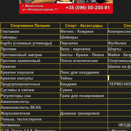
Спортивное Питание
Спорт - Аксессуары
Спо
Глютамин
Фитнес - Коврики
Компрессио
Гейнеры
Шейкеры
Карбо (сложные углеводы)
Перчатки
Футболки
Протеин
Вело - перчатки
Шорты
Протеиновый завтрак
Бинты - Крюки - Лямки
Майки - Без
Протеин казеиновый
Пояса атлетические
Спортивные
Креатин
Шапки на ф
Креатин порошок
Пояс для похудения
Креатин капсулы
Тейпы
Предтренировочные
Бандажи
ТЕРМО-НО
Суставы и связки
Сумки
Регуляторы сна
Грим для позирования
Аминокислоты
Аминокислоты ВСАА
Жиросжигатели
Д
невник тренировок
Повыш. тестостерона
Витамины
НЕОД
Q-10, Омега 3-6-9, Иммунитет
• Магниты 