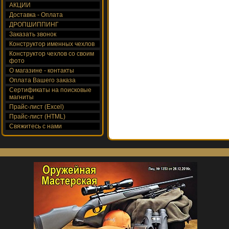
АКЦИИ
Доставка - Оплата
ДРОПШИППИНГ
Заказать звонок
Конструктор именных чехлов
Конструктор чехлов со своим
фото
О магазине - контакты
Оплата Вашего заказа
Сертификаты на поисковые
магниты
Прайс-лист (Excel)
Прайс-лист (HTML)
Свяжитесь с нами