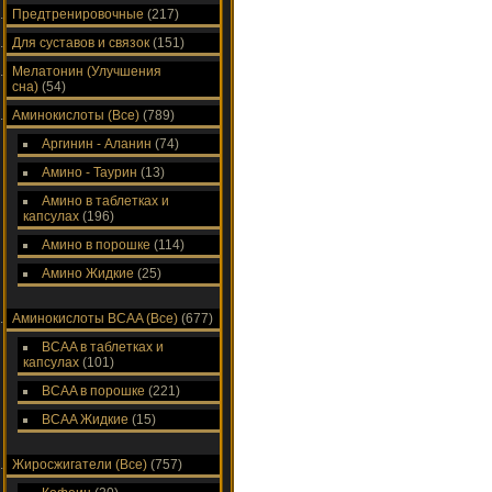
Предтренировочные
(217)
Для суставов и связок
(151)
Мелатонин (Улучшения
сна)
(54)
Аминокислоты (Все)
(789)
Аргинин - Аланин
(74)
Амино - Таурин
(13)
Амино в таблетках и
капсулах
(196)
Амино в порошке
(114)
Амино Жидкие
(25)
Аминокислоты ВСAA (Все)
(677)
ВСAA в таблетках и
капсулах
(101)
ВСAA в порошке
(221)
ВСAA Жидкие
(15)
Жиросжигатели (Все)
(757)