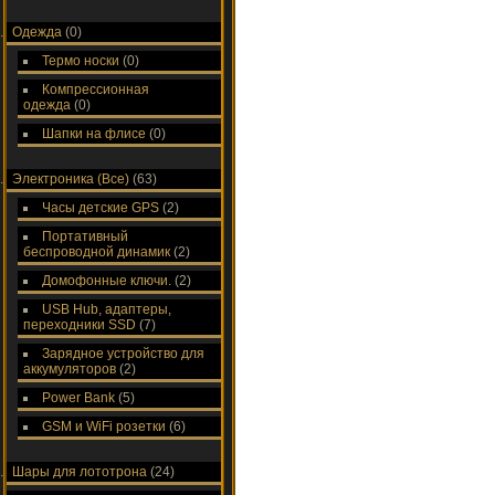
Одежда
(0)
Термо носки
(0)
Компрессионная
одежда
(0)
Шапки на флисе
(0)
Электроника (Все)
(63)
Часы детские GPS
(2)
Портативный
беспроводной динамик
(2)
Домофонные ключи.
(2)
USB Hub, адаптеры,
переходники SSD
(7)
Зарядное устройство для
аккумуляторов
(2)
Power Bank
(5)
GSM и WiFi розетки
(6)
Шары для лототрона
(24)