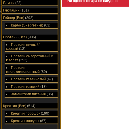
Ни одного товара не найдено.
Бампы
(23)
Глютамин
(101)
Гейнер (Все)
(292)
Карбо (Энергетики)
(63)
Протеин (Все)
(906)
Протеин яичный/
соевый
(12)
Протеин сывороточный и
Изолят
(252)
Протеин
многокомпонентный
(89)
Протеин казеиновый
(47)
Протеин говяжий
(13)
Заменители питания
(35)
Креатин (Все)
(514)
Креатин порошок
(190)
Креатин капсулы
(67)