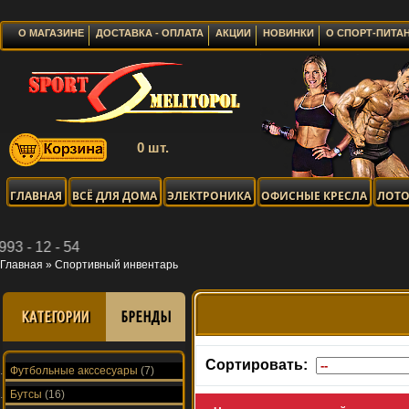
О МАГАЗИНЕ
ДОСТАВКА - ОПЛАТА
АКЦИИ
НОВИНКИ
О СПОРТ-ПИТА
0 шт.
ГЛАВНАЯ
ВСЁ ДЛЯ ДОМА
ЭЛЕКТРОНИКА
ОФИСНЫЕ КРЕСЛА
ЛОТО
Главная
»
Спортивный инвентарь
КАТЕГОРИИ
БРЕНДЫ
Сортировать:
Футбольные акссесуары
(7)
Бутсы
(16)