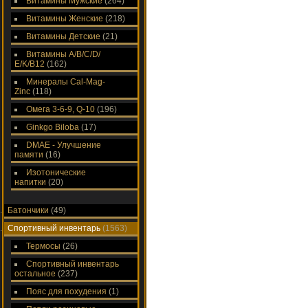
Витамины Мужские
(264)
Витамины Женские
(218)
Витамины Детские
(21)
Витамины A/В/С/D/
Е/K/B12
(162)
Минералы Cal-Mag-
Zinc
(118)
Омега 3-6-9, Q-10
(196)
Ginkgo Biloba
(17)
DMAE - Улучшение
памяти
(16)
Изотонические
напитки
(20)
Батончики
(49)
Спортивный инвентарь
(1563)
Термосы
(26)
Спортивный инвентарь
остальное
(237)
Пояс для похудения
(1)