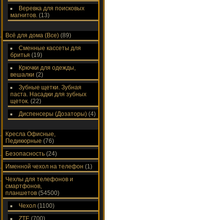
Веревка для поисковых
магнитов.
(13)
Всё для дома (Все)
(89)
Сменные кассеты для
бритья
(19)
Крючки для одежды,
вешалки
(2)
Зубные щетки. Зубная
паста. Насадки для зубных
щеток.
(22)
Диспенсеры (Дозаторы)
(4)
Кресла Офисные,
Педикюрные
(76)
Безопасность
(24)
Именной чехол на телефон
(1)
Чехлы для телефонов и
смартфонов,
планшетов
(54500)
Чехол
(1100)
ZTE
(700)