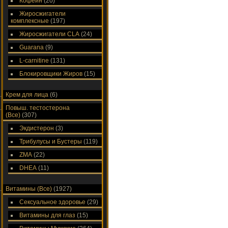
Кофеин
(20)
Жиросжигатели
комплексные
(197)
Жиросжигатели CLA
(24)
Guarana
(9)
L-carnitine
(131)
Блокировщики Жиров
(15)
Крем для лица
(6)
Повыш. тестостерона
(Все)
(307)
Экдистерон
(3)
Трибулусы и Бустеры
(119)
ZMA
(22)
DHEA
(11)
Витамины (Все)
(1927)
Сексуальное здоровье
(29)
Витамины для глаз
(15)