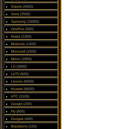
Xiaomi
(4500)
Sony
(3500)
Samsung
(10000)
OnePlus
(500)
Nokia
(2300)
Motorola
(1400)
Microsoft
(1000)
Meizu
(2800)
LG
(3800)
LeTV
(600)
Lenovo
(6600)
Huawei
(6600)
HTC
(3100)
Google
(200)
Fly
(600)
Doogee
(400)
Blackberry
(100)