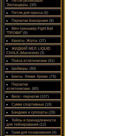
Петли резиновые.
Экспандеры.
(30)
Петли для пресса
(6)
Перчатки боксерские
(8)
Мяч-тренажёр Fight Ball
"ПРОФИ"
(8)
Канаты. Жгуты.
(37)
ЖИДКИЙ МЕЛ. LIQUID
CHALK (Магнезия)
(3)
Пояса атлетические
(91)
Шейкеры.
(90)
Бинты. Лямки. Крюки.
(76)
Перчатки
атлетические.
(80)
Вело - перчатки
(107)
Сумки спортивные
(18)
Бандажи и суппорты
(28)
Тейпы и принадлежности
для тейпирования
(12)
Грим для позирования
(4)