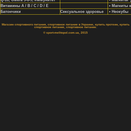
Витамины A / В / С / D / Е
• Магниты 
Батончики
Сексуальное здоровье
• Неокубы
Магазин спортивного питания, спортивное питание в Украине, купить протеин, купить
спортивное питание, спортивное питание.
© sport-melitopol.com.ua, 2015