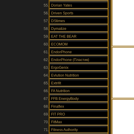
Dorian Yates
Driven Sports
DStimes
Dymatize
EAT THE BEAR
ECOMOM
EndorPhone
EndorPhone (Пластик)
ErgoGenix
Evlution Nutrition
Extrifit
FA Nutrition
FFB EnergyBody
Finaflex
FIT PRO
FitMax
Fitness Authority