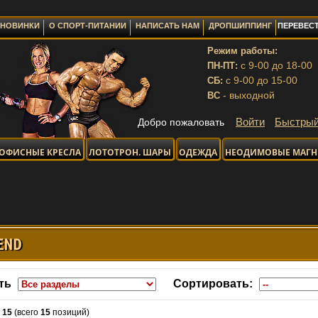
НОВИНКИ
О СПОРТ-ПИТАНИИ
НАПИСАТЬ НАМ
ДРОПШИППИНГ
ПЕРЕВЕСТ
Режим работы:
с 9-00 до 18-00
ПН-ПТ:
с 9-00 до 15-00
СБ:
- выходной
ВС
Войти
Быстрый
Добро пожаловать
ОФИСНЫЕ КРЕСЛА
ЛОТОТРОН. ШАРЫ
ОДЕЖДА
НЕОДИМОВЫЕ МАГ
END
ть
Сортировать:
-
15
(всего
15
позиций)