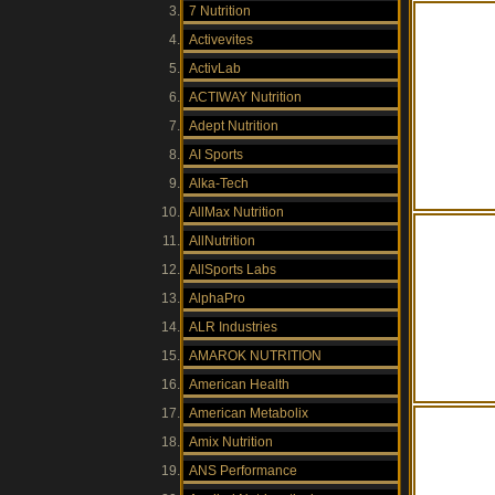
7 Nutrition
Activevites
ActivLab
ACTIWAY Nutrition
Adept Nutrition
AI Sports
Alka-Tech
AllMax Nutrition
AllNutrition
AllSports Labs
AlphaPro
ALR Industries
AMAROK NUTRITION
American Health
American Metabolix
Amix Nutrition
ANS Performance