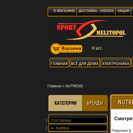
О МАГАЗИНЕ
ДОСТАВКА - ОПЛАТА
АКЦИИ
0 шт.
ГЛАВНАЯ
ВСЁ ДЛЯ ДОМА
ЭЛЕКТРОНИКА
Главная
»
NUTREND
NUTR
КАТЕГОРИИ
БРЕНДЫ
Смотре
21st Century
4+ Nutrition
Показано
1