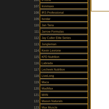
iPhone
Ironmaxx
IRS Professional
Isostar
Jan Tana
Jarrow Formulas
Jay Cutler Elite Series
Jungleman
Kevin Levrone
KFD Nutrition
Labrada
Lecheek Nutrition
LiveLong
Maca
MadMax
MAN
Mason Naturals
Max Muscle