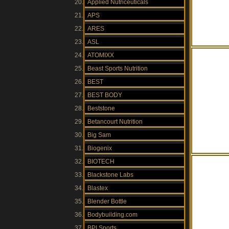
Applied Nutriceuticals
APS
ARES
ASL
ATOMIXX
Beast Sports Nutrition
BEST
BEST BODY
Beststone
Betancourt Nutrition
Big Sam
Biogenix
BIOTECH
Blackstone Labs
Blastex
Blender Bottle
Bodybuilding.com
BPI Sports