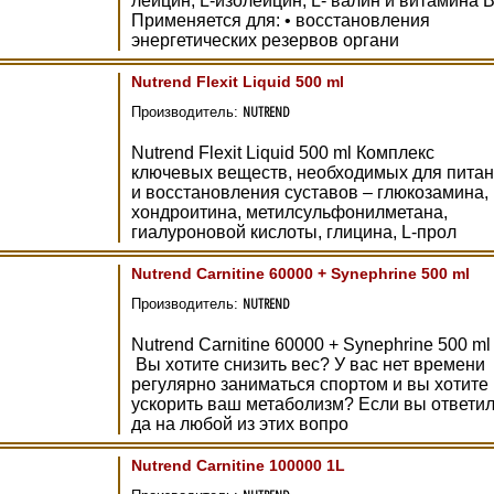
лейцин, L-изолейцин, L- валин и витамина В
Применяется для: • восстановления
энергетических резервов органи
Nutrend Flexit Liquid 500 ml
NUTREND
Производитель:
Nutrend Flexit Liquid 500 ml Комплекс
ключевых веществ, необходимых для пита
и восстановления суставов – глюкозамина,
хондроитина, метилсульфонилметана,
гиалуроновой кислоты, глицина, L-прол
Nutrend Carnitine 60000 + Synephrine 500 ml
NUTREND
Производитель:
Nutrend Carnitine 60000 + Synephrine 500 ml
Вы хотите снизить вес? У вас нет времени
регулярно заниматься спортом и вы хотите
ускорить ваш метаболизм? Если вы ответи
да на любой из этих вопро
Nutrend Carnitine 100000 1L