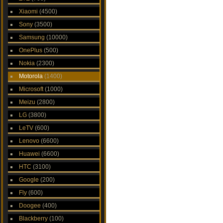
Xiaomi
(4500)
Sony
(3500)
Samsung
(10000)
OnePlus
(500)
Nokia
(2300)
Motorola
(1400)
Microsoft
(1000)
Meizu
(2800)
LG
(3800)
LeTV
(600)
Lenovo
(6600)
Huawei
(6600)
HTC
(3100)
Google
(200)
Fly
(600)
Doogee
(400)
Blackberry
(100)