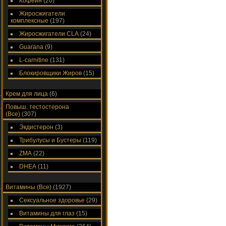
Кофеин
(20)
Жиросжигатели
комплексные
(197)
Жиросжигатели CLA
(24)
Guarana
(9)
L-carnitine
(131)
Блокировщики Жиров
(15)
Крем для лица
(6)
Повыш. тестостерона
(Все)
(307)
Экдистерон
(3)
Трибулусы и Бустеры
(119)
ZMA
(22)
DHEA
(11)
Витамины (Все)
(1927)
Сексуальное здоровье
(29)
Витамины для глаз
(15)