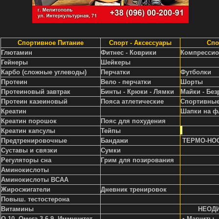
Спортивное Питание
Спорт - Аксессуары
Спо
Глютамин
Фитнес - Коврики
Компрессио
Гейнеры
Шейкеры
Карбо (сложные углеводы)
Перчатки
Футболки
Протеин
Вело - перчатки
Шорты
Протеиновый завтрак
Бинты - Крюки - Лямки
Майки - Без
Протеин казеиновый
Пояса атлетические
Спортивные
Креатин
Шапки на ф
Креатин порошок
Пояс для похудения
Креатин капсулы
Тейпы
Предтренировочные
Бандажи
ТЕРМО-НО
Суставы и связки
Сумки
Регуляторы сна
Грим для позирования
Аминокислоты
Аминокислоты ВСАА
Жиросжигатели
Д
невник тренировок
Повыш. тестостерона
Витамины
НЕОД
Q-10, Омега 3-6-9, Иммунитет
• Магниты 