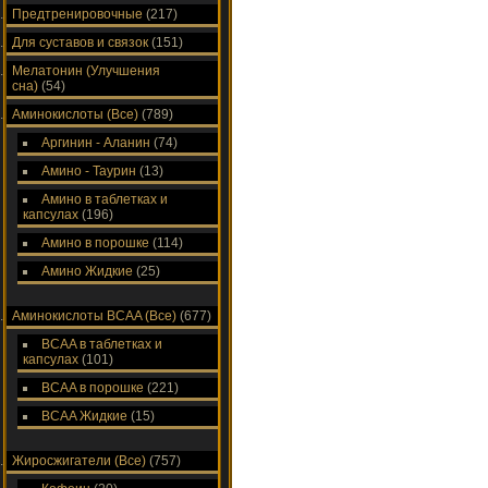
Предтренировочные
(217)
Для суставов и связок
(151)
Мелатонин (Улучшения
сна)
(54)
Аминокислоты (Все)
(789)
Аргинин - Аланин
(74)
Амино - Таурин
(13)
Амино в таблетках и
капсулах
(196)
Амино в порошке
(114)
Амино Жидкие
(25)
Аминокислоты ВСAA (Все)
(677)
ВСAA в таблетках и
капсулах
(101)
ВСAA в порошке
(221)
ВСAA Жидкие
(15)
Жиросжигатели (Все)
(757)