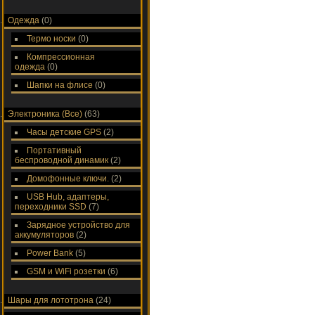
Одежда
(0)
Термо носки
(0)
Компрессионная
одежда
(0)
Шапки на флисе
(0)
Электроника (Все)
(63)
Часы детские GPS
(2)
Портативный
беспроводной динамик
(2)
Домофонные ключи.
(2)
USB Hub, адаптеры,
переходники SSD
(7)
Зарядное устройство для
аккумуляторов
(2)
Power Bank
(5)
GSM и WiFi розетки
(6)
Шары для лототрона
(24)