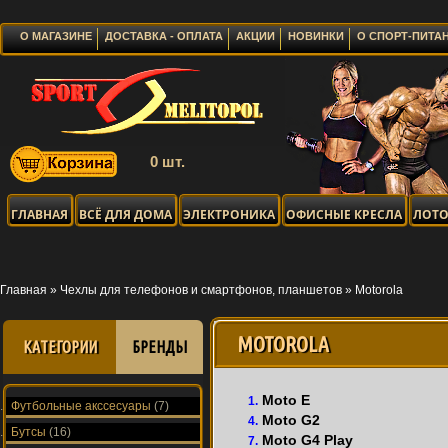
О МАГАЗИНЕ
ДОСТАВКА - ОПЛАТА
АКЦИИ
НОВИНКИ
О СПОРТ-ПИТА
0 шт.
ГЛАВНАЯ
ВСЁ ДЛЯ ДОМА
ЭЛЕКТРОНИКА
ОФИСНЫЕ КРЕСЛА
ЛОТО
Главная
»
Чехлы для телефонов и смартфонов, планшетов
»
Motorola
MOTOROLA
КАТЕГОРИИ
БРЕНДЫ
Moto E
1.
Футбольные акссесуары
(7)
Moto G2
4.
Бутсы
(16)
Moto G4 Play
7.