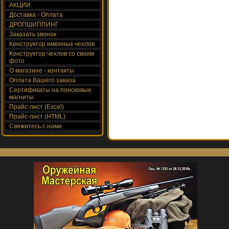
АКЦИИ
Доставка - Оплата
ДРОПШИППИНГ
Заказать звонок
Конструктор именных чехлов
Конструктор чехлов со своим
фото
О магазине - контакты
Оплата Вашего заказа
Сертификаты на поисковые
магниты
Прайс-лист (Excel)
Прайс-лист (HTML)
Свяжитесь с нами