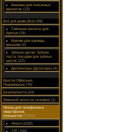
Веревка для поисковых
магнитов.
(13)
Всё для дома (Все)
(89)
Сменные кассеты для
бритья
(19)
Крючки для одежды,
вешалки
(2)
Зубные щетки. Зубная
паста. Насадки для зубных
щеток.
(22)
Диспенсеры (Дозаторы)
(4)
Кресла Офисные,
Педикюрные
(76)
Безопасность
(24)
Именной чехол на телефон
(1)
Чехлы для телефонов и
смартфонов,
планшетов
(54500)
Чехол
(1100)
ZTE
(700)