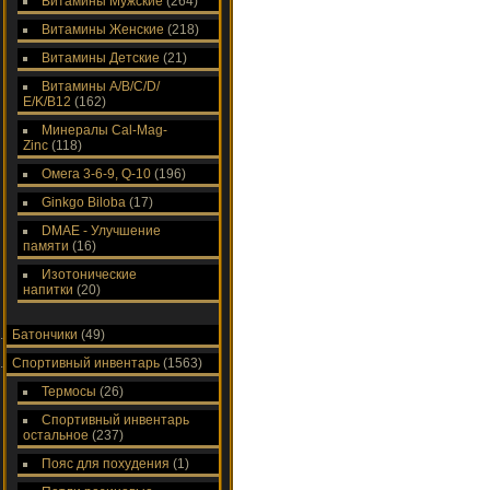
Витамины Мужские
(264)
Витамины Женские
(218)
Витамины Детские
(21)
Витамины A/В/С/D/
Е/K/B12
(162)
Минералы Cal-Mag-
Zinc
(118)
Омега 3-6-9, Q-10
(196)
Ginkgo Biloba
(17)
DMAE - Улучшение
памяти
(16)
Изотонические
напитки
(20)
Батончики
(49)
Спортивный инвентарь
(1563)
Термосы
(26)
Спортивный инвентарь
остальное
(237)
Пояс для похудения
(1)