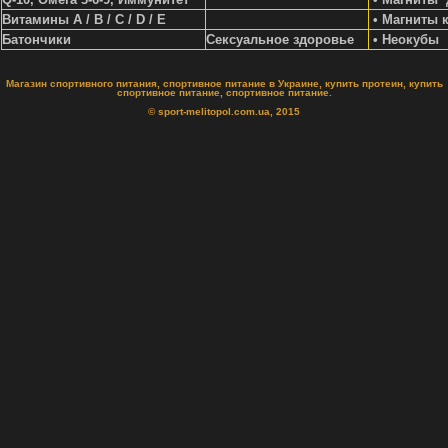
Витамины A / В / С / D / Е
• Магниты 
Батончики
Сексуальное здоровье
• Неокубы
Магазин спортивного питания, спортивное питание в Украине, купить протеин, купить
спортивное питание, спортивное питание.
© sport-melitopol.com.ua, 2015