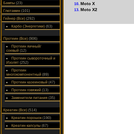
Бампы
(23)
Moto X
10.
Moto X2
13.
Глютамин
(101)
Гейнер (Все)
(292)
Карбо (Энергетики)
(63)
Протеин (Все)
(906)
Протеин яичный/
соевый
(12)
Протеин сывороточный и
Изолят
(252)
Протеин
многокомпонентный
(89)
Протеин казеиновый
(47)
Протеин говяжий
(13)
Заменители питания
(35)
Креатин (Все)
(514)
Креатин порошок
(190)
Креатин капсулы
(67)