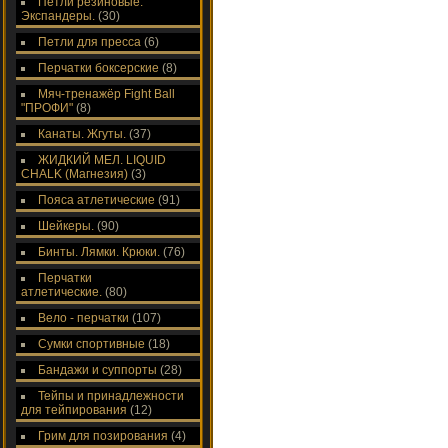
Петли резиновые.
Экспандеры.
(30)
Петли для пресса
(6)
Перчатки боксерские
(8)
Мяч-тренажёр Fight Ball
"ПРОФИ"
(8)
Канаты. Жгуты.
(37)
ЖИДКИЙ МЕЛ. LIQUID
CHALK (Магнезия)
(3)
Пояса атлетические
(91)
Шейкеры.
(90)
Бинты. Лямки. Крюки.
(76)
Перчатки
атлетические.
(80)
Вело - перчатки
(107)
Сумки спортивные
(18)
Бандажи и суппорты
(28)
Тейпы и принадлежности
для тейпирования
(12)
Грим для позирования
(4)