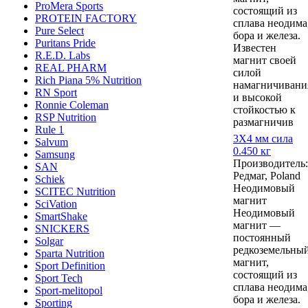
ProMera Sports
состоящий из
PROTEIN FACTORY
сплава неодима
Pure Select
бора и железа.
Puritans Pride
Известен
R.E.D. Labs
магнит своей
REAL PHARM
силой
Rich Piana 5% Nutrition
намагничивани
RN Sport
и высокой
Ronnie Coleman
стойкостью к
RSP Nutrition
размагничив
Rule 1
3Х4 мм сила
Salvum
0.450 кг
Samsung
Производитель:
SAN
Редмаг, Poland
Schiek
Неодимовый
SCITEC Nutrition
магнит
SciVation
Неодимовый
SmartShake
магнит —
SNICKERS
постоянный
Solgar
редкоземельны
Sparta Nutrition
магнит,
Sport Definition
состоящий из
Sport Tech
сплава неодима
Sport-melitopol
бора и железа.
Sporting