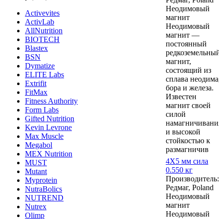
Неодимовый
Activevites
магнит
ActivLab
Неодимовый
AllNutrition
магнит —
BIOTECH
постоянный
Blastex
редкоземельны
BSN
магнит,
Dymatize
состоящий из
ELITE Labs
сплава неодима
Extrifit
бора и железа.
FitMax
Известен
Fitness Authority
магнит своей
Form Labs
силой
Gifted Nutrition
намагничивани
Kevin Levrone
и высокой
Max Muscle
стойкостью к
Megabol
размагничив
MEX Nutrition
4Х5 мм сила
MUST
0.550 кг
Mutant
Производитель:
Myprotein
Редмаг, Poland
NutraBolics
Неодимовый
NUTREND
магнит
Nutrex
Неодимовый
Olimp