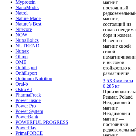
Myprotein
магнит —
NanoModik
постоянный
Natrol
редкоземельны
Nature Made
магнит,
Nature’s Best
состоящий из
Nitecore
сплава неодима
NOW
бора и железа.
NutraBolics
Известен
NUTREND
магнит своей
Nutrex
силой
Olimp
намагничивани
OME
и высокой
Onhillsport
стойкостью к
Onhillsport
размагничив
Optimum Nutrition
3,5Х3 мм сила
Oral-b
0.285 кг
OstroVit
Производитель:
PharmaFreak
Редмаг, Poland
Power Inside
Неодимовый
Power Pro
магнит
Power System
Неодимовый
PowerBank
магнит —
POWERFUL PROGRESS
постоянный
PowerPlay
редкоземельны
PrimaFORCE
магнит,