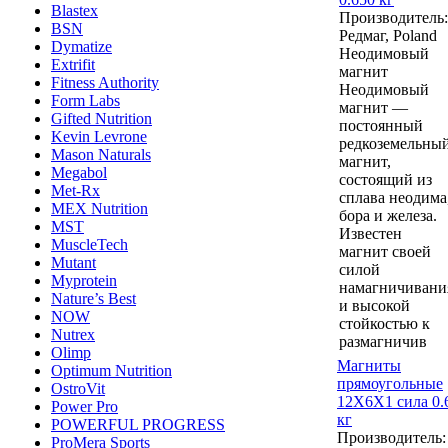
Blastex
Производитель:
BSN
Редмаг, Poland
Dymatize
Неодимовый
Extrifit
магнит
Fitness Authority
Неодимовый
Form Labs
магнит —
Gifted Nutrition
постоянный
Kevin Levrone
редкоземельны
Mason Naturals
магнит,
Megabol
состоящий из
Met-Rx
сплава неодима
MEX Nutrition
бора и железа.
MST
Известен
MuscleTech
магнит своей
Mutant
силой
Myprotein
намагничивани
Nature’s Best
и высокой
NOW
стойкостью к
Nutrex
размагничив
Olimp
Магниты
Optimum Nutrition
прямоугольные
OstroVit
12Х6Х1 сила 0.
Power Pro
кг
POWERFUL PROGRESS
Производитель:
ProMera Sports