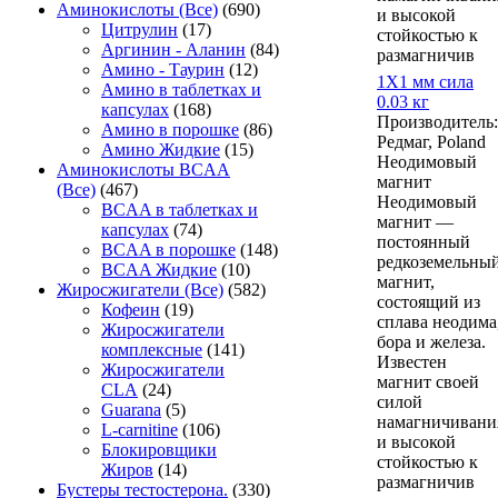
Аминокислоты (Все)
(690)
и высокой
Цитрулин
(17)
стойкостью к
Аргинин - Аланин
(84)
размагничив
Амино - Таурин
(12)
1Х1 мм сила
Амино в таблетках и
0.03 кг
капсулах
(168)
Производитель:
Амино в порошке
(86)
Редмаг, Poland
Амино Жидкие
(15)
Неодимовый
Аминокислоты ВСAA
магнит
(Все)
(467)
Неодимовый
ВСAA в таблетках и
магнит —
капсулах
(74)
постоянный
ВСAA в порошке
(148)
редкоземельны
ВСAA Жидкие
(10)
магнит,
Жиросжигатели (Все)
(582)
состоящий из
Кофеин
(19)
сплава неодима
Жиросжигатели
бора и железа.
комплексные
(141)
Известен
Жиросжигатели
магнит своей
CLA
(24)
силой
Guarana
(5)
намагничивани
L-carnitine
(106)
и высокой
Блокировщики
стойкостью к
Жиров
(14)
размагничив
Бустеры тестостерона.
(330)