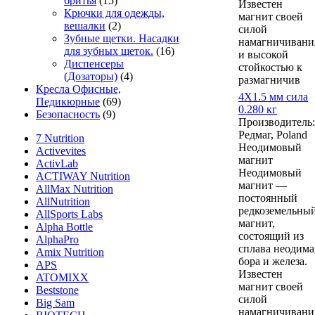
бритья
(15)
Известен
Крючки для одежды,
магнит своей
вешалки
(2)
силой
Зубные щетки. Насадки
намагничивани
для зубных щеток.
(16)
и высокой
Диспенсеры
стойкостью к
(Дозаторы)
(4)
размагничив
Кресла Офисные,
4Х1.5 мм сила
Педикюрные
(69)
0.280 кг
Безопасность
(9)
Производитель:
Редмаг, Poland
7 Nutrition
Неодимовый
Activevites
магнит
ActivLab
Неодимовый
ACTIWAY Nutrition
магнит —
AllMax Nutrition
постоянный
AllNutrition
редкоземельны
AllSports Labs
магнит,
Alpha Bottle
состоящий из
AlphaPro
сплава неодима
Amix Nutrition
бора и железа.
APS
Известен
ATOMIXX
магнит своей
Beststone
силой
Big Sam
намагничивани