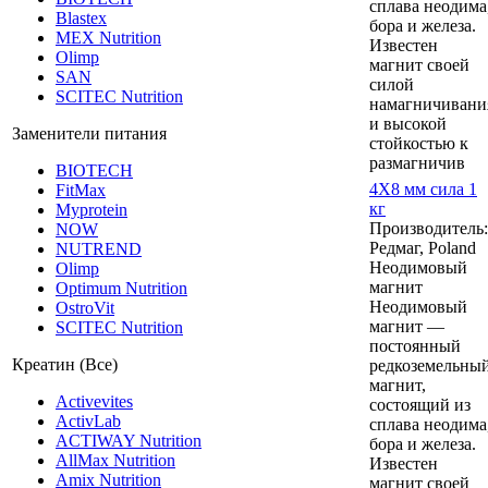
сплава неодима
Blastex
бора и железа.
MEX Nutrition
Известен
Olimp
магнит своей
SAN
силой
SCITEC Nutrition
намагничивани
и высокой
Заменители питания
стойкостью к
размагничив
BIOTECH
4Х8 мм сила 1
FitMax
кг
Myprotein
Производитель:
NOW
Редмаг, Poland
NUTREND
Неодимовый
Olimp
магнит
Optimum Nutrition
Неодимовый
OstroVit
магнит —
SCITEC Nutrition
постоянный
Креатин (Все)
редкоземельны
магнит,
Activevites
состоящий из
ActivLab
сплава неодима
ACTIWAY Nutrition
бора и железа.
AllMax Nutrition
Известен
Amix Nutrition
магнит своей