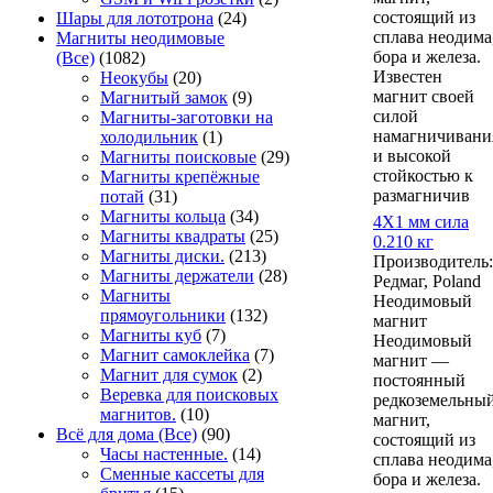
состоящий из
Шары для лототрона
(24)
сплава неодима
Магниты неодимовые
бора и железа.
(Все)
(1082)
Известен
Неокубы
(20)
магнит своей
Магнитый замок
(9)
силой
Магниты-заготовки на
намагничивани
холодильник
(1)
и высокой
Магниты поисковые
(29)
стойкостью к
Магниты крепёжные
размагничив
потай
(31)
Магниты кольца
(34)
4Х1 мм сила
Магниты квадраты
(25)
0.210 кг
Магниты диски.
(213)
Производитель:
Магниты держатели
(28)
Редмаг, Poland
Магниты
Неодимовый
прямоугольники
(132)
магнит
Магниты куб
(7)
Неодимовый
Магнит самоклейка
(7)
магнит —
Магнит для сумок
(2)
постоянный
Веревка для поисковых
редкоземельны
магнитов.
(10)
магнит,
Всё для дома (Все)
(90)
состоящий из
Часы настенные.
(14)
сплава неодима
Сменные кассеты для
бора и железа.