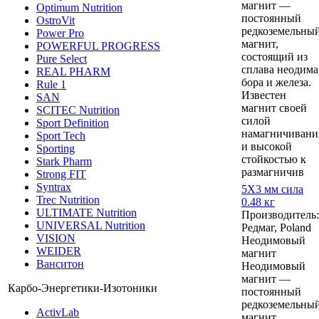
магнит —
Optimum Nutrition
постоянный
OstroVit
редкоземельны
Power Pro
магнит,
POWERFUL PROGRESS
состоящий из
Pure Select
сплава неодима
REAL PHARM
бора и железа.
Rule 1
Известен
SAN
магнит своей
SCITEC Nutrition
силой
Sport Definition
намагничивани
Sport Tech
и высокой
Sporting
стойкостью к
Stark Pharm
размагничив
Strong FIT
Syntrax
5Х3 мм сила
Trec Nutrition
0.48 кг
ULTIMATE Nutrition
Производитель:
UNIVERSAL Nutrition
Редмаг, Poland
VISION
Неодимовый
WEIDER
магнит
Ванситон
Неодимовый
магнит —
Карбо-Энергетики-Изотоники
постоянный
редкоземельны
ActivLab
магнит,