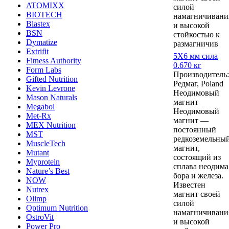
ATOMIXX
силой
BIOTECH
намагничивани
Blastex
и высокой
BSN
стойкостью к
Dymatize
размагничив
Extrifit
5Х6 мм сила
Fitness Authority
0.670 кг
Form Labs
Производитель:
Gifted Nutrition
Редмаг, Poland
Kevin Levrone
Неодимовый
Mason Naturals
магнит
Megabol
Неодимовый
Met-Rx
магнит —
MEX Nutrition
постоянный
MST
редкоземельны
MuscleTech
магнит,
Mutant
состоящий из
Myprotein
сплава неодима
Nature’s Best
бора и железа.
NOW
Известен
Nutrex
магнит своей
Olimp
силой
Optimum Nutrition
намагничивани
OstroVit
и высокой
Power Pro