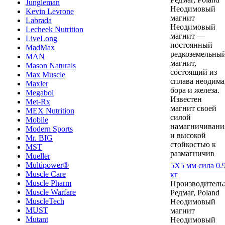
Jungleman
Неодимовый
Kevin Levrone
магнит
Labrada
Неодимовый
Lecheek Nutrition
магнит —
LiveLong
постоянный
MadMax
редкоземельны
MAN
магнит,
Mason Naturals
состоящий из
Max Muscle
сплава неодима
Maxler
бора и железа.
Megabol
Известен
Met-Rx
магнит своей
MEX Nutrition
силой
Mobile
намагничивани
Modern Sports
и высокой
Mr. BIG
стойкостью к
MST
размагничив
Mueller
Multipower®
5Х5 мм сила 0.
Muscle Care
кг
Muscle Pharm
Производитель:
Muscle Warfare
Редмаг, Poland
MuscleTech
Неодимовый
MUST
магнит
Mutant
Неодимовый