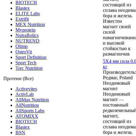
BIOTECH
состоящий из
Blastex
сплава неодима
ELITE Labs
бора и железа.
Extrifit
Известен
MEX Nutrition
магнит своей
Myprotein
силой
NutraBolics
намагничивани
NUTREND
и высокой
Olimp
стойкостью к
OstroVit
размагничив
Sport Definition
5Х4 мм сила 0.
Sport Tech
кг
Trec Nutrition
Производитель:
Редмаг, Poland
Протеин (Все)
Неодимовый
магнит
Activevites
Неодимовый
ActivLab
магнит —
AllMax Nutrition
постоянный
AllNutrition
редкоземельны
AllSports Labs
магнит,
ATOMIXX
состоящий из
BIOTECH
сплава неодима
Blastex
бора и железа.
BSN