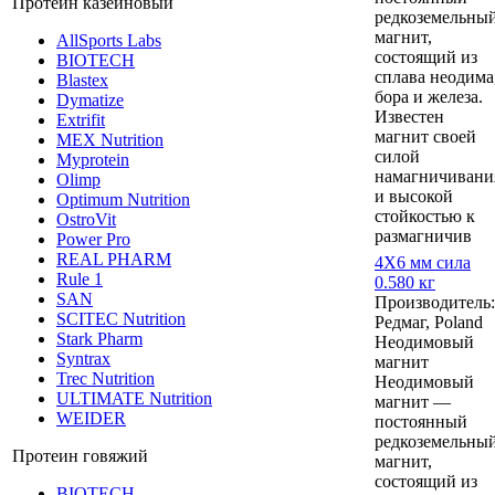
Протеин казеиновый
редкоземельны
магнит,
AllSports Labs
состоящий из
BIOTECH
сплава неодима
Blastex
бора и железа.
Dymatize
Известен
Extrifit
магнит своей
MEX Nutrition
силой
Myprotein
намагничивани
Olimp
и высокой
Optimum Nutrition
стойкостью к
OstroVit
размагничив
Power Pro
REAL PHARM
4Х6 мм сила
Rule 1
0.580 кг
SAN
Производитель:
SCITEC Nutrition
Редмаг, Poland
Stark Pharm
Неодимовый
Syntrax
магнит
Trec Nutrition
Неодимовый
ULTIMATE Nutrition
магнит —
WEIDER
постоянный
редкоземельны
Протеин говяжий
магнит,
состоящий из
BIOTECH