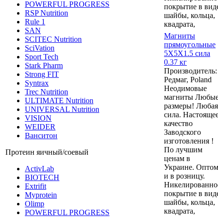
POWERFUL PROGRESS
покрытие в вид
RSP Nutrition
шайбы, кольца,
Rule 1
квадрата,
SAN
Магниты
SCITEC Nutrition
прямоугольные
SciVation
5Х5Х1.5 сила
Sport Tech
0.37 кг
Stark Pharm
Производитель:
Strong FIT
Редмаг, Poland
Syntrax
Неодимовые
Trec Nutrition
магниты Любы
ULTIMATE Nutrition
размеры! Любая
UNIVERSAL Nutrition
сила. Настояще
VISION
качество
WEIDER
Заводского
Ванситон
изготовления !
По лучшим
Протеин яичный/соевый
ценам в
Украине. Опто
ActivLab
и в розницу.
BIOTECH
Никелированно
Extrifit
покрытие в вид
Myprotein
шайбы, кольца,
Olimp
квадрата,
POWERFUL PROGRESS