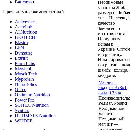
Ванситон
Неодимовые
магниты Любы
Протеин многокомпонентный
размеры! Любая
сила. Настояще
Activevites
качество
ActivLab
Заводского
AllNutrition
изготовления !
BIOTECH
По лучшим
Blastex
ценам в
BSN
Украине. Опто
Dymatize
и в розницу.
Extrifit
Никелированно
Form Labs
покрытие в вид
Megabol
шайбы, кольца,
MuscleTech
квадрата,
Myprotein
Магнит -
NutraBolics
квадрат 3x3x1
Olimp
сила 0.23 кг
Optimum Nutrition
Производитель:
Power Pro
Редмаг, Poland
SCITEC Nutrition
Неодимовый
Syntrax
магнит
ULTIMATE Nutrition
Неодимовый
WEIDER
магнит —
постоянный