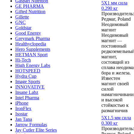
Gaspari Nutrition
5Х1 мм сила
GE PHARMA
0.290 кг
Gifted Nutrition
Производитель:
Gillette
Редмаг, Poland
GNC
Неодимовый
Goldstar
магнит
Good Energy
Неодимовый
Greymark Pharma
магнит —
Healthyclopedia
постоянный
Hero Supplements
редкоземельны
HETMAN Sport
магнит,
Hi-Tech
состоящий из
High Energy Labs
сплава неодима
HOTSPEED
бора и железа.
Hydra Cup
Известен
Image Sports
магнит своей
INNOVATIVE
силой
Insane Labz
намагничивани
Intel Pharma
и высокой
iPhone
стойкостью к
IronFlex
размагничив
Isostar
5Х1.5 мм сила
Jan Tana
0.300 кг
Jarrow Formulas
Производитель:
Jay Cutler Elite Series
Редмаг, Poland