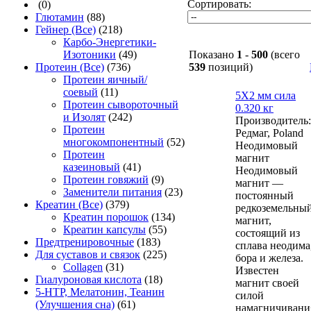
Сортировать:
(0)
Глютамин
(88)
Гейнер (Все)
(218)
Карбо-Энергетики-
Изотоники
(49)
Показано
1
-
500
(всего
Протеин (Все)
(736)
539
позиций)
Протеин яичный/
соевый
(11)
5Х2 мм сила
Протеин сывороточный
0.320 кг
и Изолят
(242)
Производитель:
Протеин
Редмаг, Poland
многокомпонентный
(52)
Неодимовый
Протеин
магнит
казеиновый
(41)
Неодимовый
Протеин говяжий
(9)
магнит —
Заменители питания
(23)
постоянный
Креатин (Все)
(379)
редкоземельны
Креатин порошок
(134)
магнит,
Креатин капсулы
(55)
состоящий из
Предтренировочные
(183)
сплава неодима
Для суставов и связок
(225)
бора и железа.
Collagen
(31)
Известен
Гиалуроновая кислота
(18)
магнит своей
5-HTP, Мелатонин, Теанин
силой
(Улучшения сна)
(61)
намагничивани