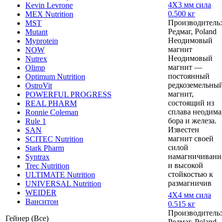
4Х3 мм сила
Kevin Levrone
0.500 кг
MEX Nutrition
Производитель:
MST
Редмаг, Poland
Mutant
Неодимовый
Myprotein
магнит
NOW
Неодимовый
Nutrex
магнит —
Olimp
постоянный
Optimum Nutrition
редкоземельны
OstroVit
магнит,
POWERFUL PROGRESS
состоящий из
REAL PHARM
сплава неодима
Ronnie Coleman
бора и железа.
Rule 1
Известен
SAN
магнит своей
SCITEC Nutrition
силой
Stark Pharm
намагничивани
Syntrax
и высокой
Trec Nutrition
стойкостью к
ULTIMATE Nutrition
размагничив
UNIVERSAL Nutrition
WEIDER
4Х4 мм сила
Ванситон
0.515 кг
Производитель:
Гейнер (Все)
Редмаг, Poland