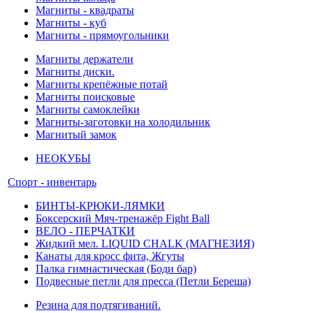
Магниты - квадраты
Магниты - куб
Магниты - прямоугольники
Магниты держатели
Магниты диски.
Магниты крепёжные потай
Магниты поисковые
Магниты самоклейки
Магниты-заготовки на холодильник
Магнитый замок
НЕОКУБЫ
Спорт - инвентарь
БИНТЫ-КРЮКИ-ЛЯМКИ
Боксерский Мяч-тренажёр Fight Ball
ВЕЛО - ПЕРЧАТКИ
Жидкий мел. LIQUID CHALK (МАГНЕЗИЯ)
Канаты для кросс фита, Жгуты
Палка гимнастическая (Боди бар)
Подвесные петли для пресса (Петли Береша)
Резина для подтягиваний.