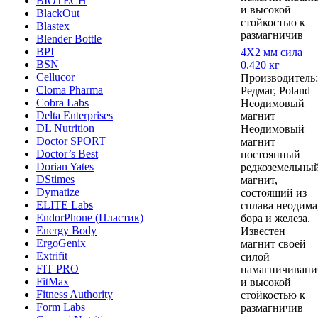
BIOTECH
и высокой
BlackOut
стойкостью к
Blastex
размагничив
Blender Bottle
BPI
4Х2 мм сила
BSN
0.420 кг
Cellucor
Производитель:
Cloma Pharma
Редмаг, Poland
Cobra Labs
Неодимовый
Delta Enterprises
магнит
DL Nutrition
Неодимовый
Doctor SPORT
магнит —
Doctor’s Best
постоянный
Dorian Yates
редкоземельны
DStimes
магнит,
Dymatize
состоящий из
ELITE Labs
сплава неодима
EndorPhone (Пластик)
бора и железа.
Energy Body
Известен
ErgoGenix
магнит своей
Extrifit
силой
FIT PRO
намагничивани
FitMax
и высокой
Fitness Authority
стойкостью к
Form Labs
размагничив