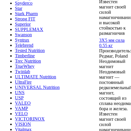
Известен
Spyderco
магнит своей
Star
силой
Stark Pharm
намагничивани
Strong FIT
и высокой
Superior
стойкостью к
SUPPLEMAX
размагничив
Swanson
Syntrax
3Х5 мм сила
Telebrend
0.55 кг
Tested Nutrition
Производитель:
Timberline
Редмаг, Poland
Trec Nutrition
Неодимовый
TrueWhey
магнит
Twinlab
Неодимовый
ULTIMATE Nutrition
магнит —
UltraFire
постоянный
UNIVERSAL Nutrition
редкоземельны
UNS
магнит,
USP
состоящий из
VALEO
сплава неодима
VAMP
бора и железа.
VELO
Известен
VICTORINOX
магнит своей
VISION
силой
Vitalmax
намагничивани