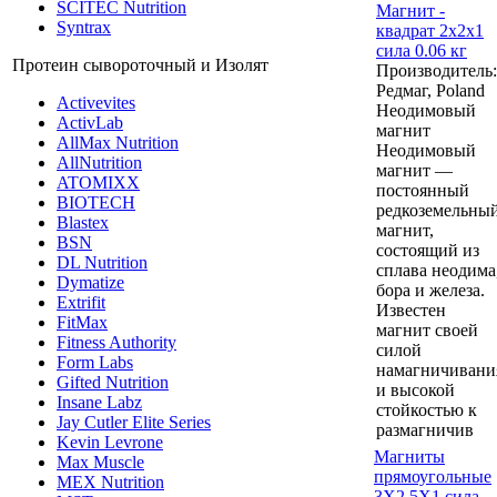
SCITEC Nutrition
Магнит -
Syntrax
квадрат 2x2x1
сила 0.06 кг
Протеин сывороточный и Изолят
Производитель:
Редмаг, Poland
Activevites
Неодимовый
ActivLab
магнит
AllMax Nutrition
Неодимовый
AllNutrition
магнит —
ATOMIXX
постоянный
BIOTECH
редкоземельны
Blastex
магнит,
BSN
состоящий из
DL Nutrition
сплава неодима
Dymatize
бора и железа.
Extrifit
Известен
FitMax
магнит своей
Fitness Authority
силой
Form Labs
намагничивани
Gifted Nutrition
и высокой
Insane Labz
стойкостью к
Jay Cutler Elite Series
размагничив
Kevin Levrone
Магниты
Max Muscle
прямоугольные
MEX Nutrition
3Х2.5Х1 сила