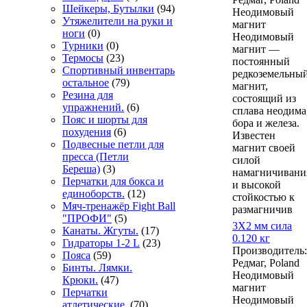
Шейкеры, Бутылки
(94)
Неодимовый
Утяжелители на руки и
магнит
ноги
(0)
Неодимовый
Турники
(0)
магнит —
Термосы
(23)
постоянный
Спортивный инвентарь
редкоземельны
остальное
(79)
магнит,
Резина для
состоящий из
упражнений.
(6)
сплава неодима
Пояс и шорты для
бора и железа.
похудения
(6)
Известен
Подвесные петли для
магнит своей
пресса (Петли
силой
Береша)
(3)
намагничивани
Перчатки для бокса и
и высокой
единоборств.
(12)
стойкостью к
Мяч-тренажёр Fight Ball
размагничив
"ПРОФИ"
(5)
3Х2 мм сила
Канаты. Жгуты.
(17)
0.120 кг
Гидраторы 1-2 L
(23)
Производитель:
Пояса
(59)
Редмаг, Poland
Бинты. Лямки.
Неодимовый
Крюки.
(47)
магнит
Перчатки
Неодимовый
атлетические.
(70)