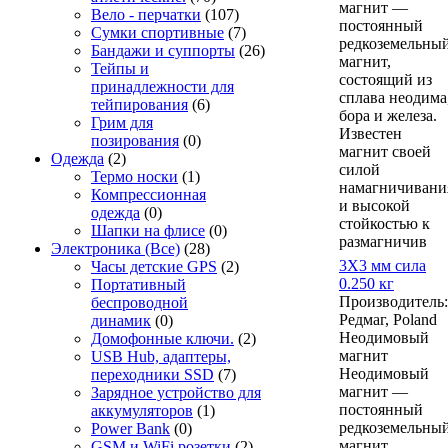
магнит —
Вело - перчатки
(107)
постоянный
Сумки спортивные
(7)
редкоземельны
Бандажи и суппорты
(26)
магнит,
Тейпы и
состоящий из
принадлежности для
сплава неодима
тейпирования
(6)
бора и железа.
Грим для
Известен
позирования
(0)
магнит своей
Одежда
(2)
силой
Термо носки
(1)
намагничивани
Компрессионная
и высокой
одежда
(0)
стойкостью к
Шапки на флисе
(0)
размагничив
Электроника (Все)
(28)
3Х3 мм сила
Часы детские GPS
(2)
0.250 кг
Портативный
Производитель:
беспроводной
Редмаг, Poland
динамик
(0)
Неодимовый
Домофонные ключи.
(2)
магнит
USB Hub, адаптеры,
Неодимовый
переходники SSD
(7)
магнит —
Зарядное устройство для
постоянный
аккумуляторов
(1)
редкоземельны
Power Bank
(0)
магнит,
GSM и WiFi розетки
(2)