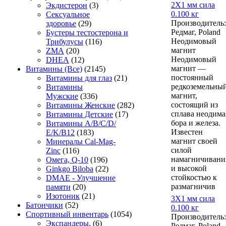
2Х1 мм сила
Экдистерон
(3)
0.100 кг
Сексуальное
Производитель:
здоровье
(29)
Редмаг, Poland
Бустеры тестостерона и
Неодимовый
Трибулусы
(116)
магнит
ZMA
(20)
Неодимовый
DHEA
(12)
магнит —
Витамины (Все)
(2145)
постоянный
Витамины для глаз
(21)
редкоземельны
Витамины
магнит,
Мужские
(336)
состоящий из
Витамины Женские
(282)
сплава неодима
Витамины Детские
(17)
бора и железа.
Витамины A/В/С/D/
Известен
Е/K/B12
(183)
магнит своей
Минералы Cal-Mag-
силой
Zinc
(116)
намагничивани
Омега, Q-10
(196)
и высокой
Ginkgo Biloba
(22)
стойкостью к
DMAE - Улучшение
размагничив
памяти
(20)
Изотоник
(21)
3Х1 мм сила
Батончики
(52)
0.100 кг
Спортивный инвентарь
(1054)
Производитель:
Экспандеры.
(6)
Редмаг, Poland