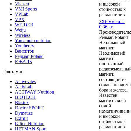
Vitazen
и высокой
VMI Sports
стойкостью к
VPLab
размагничив
VPX
3Х6 мм сила
WEIDER
0.36 кг
Weiju
Производитель:
Wireless
Редмаг, Poland
Yamamoto nutrition
Неодимовый
Youtheory
магнит
Ванситон
Неодимовый
Редмаг, Poland
магнит —
ЮВАЛЬ
постоянный
редкоземельны
Глютамин
магнит,
состоящий из
Activevites
сплава неодима
ActivLab
бора и железа.
ACTIWAY Nutrition
Известен
BIOTECH
магнит своей
Blastex
силой
Doctor SPORT
намагничивани
Dymatize
и высокой
Extrifit
стойкостью к
Gifted Nutrition
размагничив
HETMAN Sport