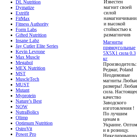
Известен
DL Nutrition
магнит своей
Dymatize
силой
Extrifit
намагничивани
FitMax
и высокой
Fitness Authority
стойкостью к
Form Labs
размагничив
Gifted Nutrition
Insane Labz
Магниты
Jay Cutler Elite Series
прямоугольные
Kevin Levrone
5Х5Х1 сила 0.3
Max Muscle
кг
Megabol
Производитель:
MEX Nutrition
Редмаг, Poland
MST
Неодимовые
MuscleTech
магниты Любы
MUST
размеры! Любая
Mutant
сила. Настояще
Myprotein
качество
Nature’s Best
Заводского
NOW
изготовления !
NutraBolics
По лучшим
Olimp
ценам в
Optimum Nutrition
Украине. Опто
OstroVit
и в розницу.
Power Pro
Никелированно