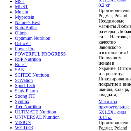
MST
0.2 кг
MUST
Производитель:
Mutant
Редмаг, Poland
Myprotein
Неодимовые
Nature’s Best
магниты Любы
NutraBolics
размеры! Любая
Olimp
сила. Настояще
Optimum Nutrition
качество
OstroVit
Заводского
Power Pro
изготовления !
POWERFUL PROGRESS
По лучшим
RSP Nutrition
ценам в
Rule 1
Украине. Опто
SAN
и в розницу.
SCITEC Nutrition
Никелированно
SciVation
покрытие в вид
Sport Tech
шайбы, кольца,
Stark Pharm
квадрата,
Strong FIT
Syntrax
Магниты
Trec Nutrition
прямоугольные
ULTIMATE Nutrition
5Х1.5Х1 сила
UNIVERSAL Nutrition
0.14 кг
VISION
Производитель:
WEIDER
Редмаг, Poland