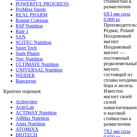
стойкостью к
POWERFUL PROGRESS
размагничив
ProMera Sports
6Х3 мм сила
REAL PHARM
0.900 кг
Ronnie Coleman
Производитель:
RSP Nutrition
Редмаг, Poland
Rule 1
Неодимовый
SAN
магнит
SCITEC Nutrition
Неодимовый
Sport Tech
магнит —
Stark Pharm
постоянный
Trec Nutrition
редкоземельны
ULTIMATE Nutrition
магнит,
UNIVERSAL Nutrition
состоящий из
WEIDER
сплава неодима
Ванситон
бора и железа.
Известен
Креатин порошок
магнит своей
Activevites
силой
ActivLab
намагничивани
ACTIWAY Nutrition
и высокой
AllMax Nutrition
стойкостью к
Amix Nutrition
размагничив
ATOMIXX
7Х2 мм сила
BIOTECH
0.650 кг