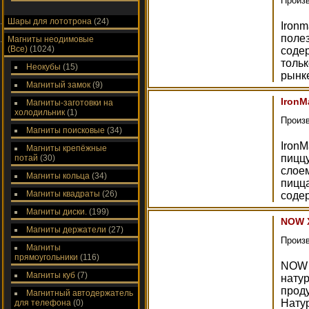
Произ
Шары для лототрона
(24)
Ironm
полез
Магниты неодимовые
(Все)
(1024)
соде
толь
Неокубы
(15)
рынке
Магнитый замок
(9)
IronM
Магниты-заготовки на
холодильник
(1)
Произ
Магниты поисковые
(34)
IronM
Магниты крепёжные
пицц
потай
(30)
слое
Магниты кольца
(34)
пицца
Магниты квадраты
(26)
содер
Магниты диски.
(199)
NOW X
Магниты держатели
(27)
Произ
Магниты
прямоугольники
(116)
NOW X
Магниты куб
(7)
нату
прод
Магнитный автодержатель
Нату
для телефона
(0)