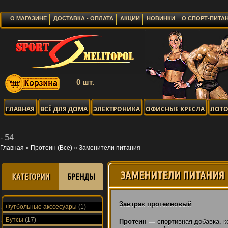
О МАГАЗИНЕ
ДОСТАВКА - ОПЛАТА
АКЦИИ
НОВИНКИ
О СПОРТ-ПИТА
0 шт.
ГЛАВНАЯ
ВСЁ ДЛЯ ДОМА
ЭЛЕКТРОНИКА
ОФИСНЫЕ КРЕСЛА
ЛОТО
Главная
»
Протеин (Все)
»
Заменители питания
ЗАМЕНИТЕЛИ ПИТАНИЯ
КАТЕГОРИИ
БРЕНДЫ
Завтрак протеиновый
Футбольные акссесуары
(1)
Бутсы
(17)
Протеин
— спортивная добавка, к