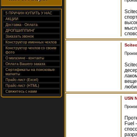
Произ
Scite
5 ПРИЧИН КУПИТЬ У НАС
спор
АКЦИИ
высо
Доставка - Оплата
мысль
ДРОПШИППИНГ
слов
Заказать звонок
Конструктор именных чехлов
Scitec
Конструктор чехлов со своим
фото
Произ
О магазине - контакты
Оплата Вашего заказа
Scite
Сертификаты на поисковые
десер
магниты
лако
Прайс-лист (Excel)
вещес
Прайс-лист (HTML)
люби
Свяжитесь с нами
USN Nu
Произ
Прот
Fuel 
спосо
разра