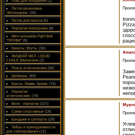
Пояс для похудения
(1)
Произ
Петли резиновые.
Экспандеры.
(30)
Ironm
Петли для пресса
(6)
Pizza
Перчатки боксерские
(8)
здоро
спосо
Мяч-тренажёр Fight Ball
"ПРОФИ"
(8)
рацио
Канаты. Жгуты.
(36)
Amaro
ЖИДКИЙ МЕЛ. LIQUID
CHALK (Магнезия)
(3)
Произ
Пояса атлетические
(90)
Замен
Шейкеры.
(89)
Peanu
поро
Бинты. Лямки. Крюки.
(76)
низко
Перчатки
непо
атлетические.
(79)
Вело - перчатки
(107)
Mypro
Сумки спортивные
(18)
Произ
Бандажи и суппорты
(28)
Угле
Тейпы и принадлежности
отли
для тейпирования
(12)
глике