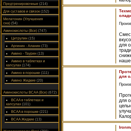
Предтренировочные
(214)
Техмо
Для суставов и связок
(152)
олади
Мелатонин (Улучшения
сна)
(54)
Произ
Аминокислоты (Все)
(747)
Смесь
Цитрулин
(15)
вкус
для 
Аргинин - Аланин
(73)
тради
Амино - Таурин
(13)
сниже
наше
Амино в таблетках и
капсулах
(174)
Проте
Амино в порошке
(111)
для о
Амино Жидкие
(20)
Произ
Аминокислоты ВСAA (Все)
(672)
Прот
ВСAA в таблетках и
для о
капсулах
(101)
цель
улуч
ВСAA в порошке
(221)
Калор
ВСAA Жидкие
(13)
Ironm