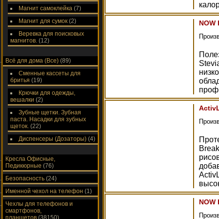
калор
Магнит самоклейка
(7)
Магнит для сумок
(2)
NOW B
Веревка для поисковых
Произ
магнитов.
(12)
Поле
Всё для дома (Все)
(89)
Stevi
низк
Сменные кассеты для
бритья
(19)
обла
профи
Крючки для одежды,
вешалки
(2)
Activ
Зубные щетки. Зубная
паста. Насадки для зубных
Произ
щеток.
(22)
Диспенсеры (Дозаторы)
(4)
Проте
Break
рисо
Кресла Офисные,
доба
Педикюрные
(76)
Activ
Безопасность
(24)
высо
Именной чехол на телефон
(1)
NOW B
Чехлы для телефонов и
смартфонов,
Произ
планшетов
(38150)