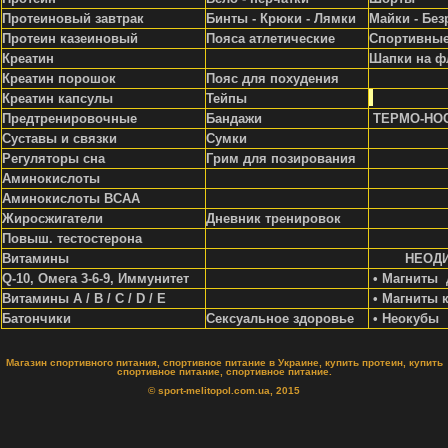
Протеиновый завтрак
Бинты - Крюки - Лямки
Майки - Без
Протеин казеиновый
Пояса атлетические
Спортивные
Креатин
Шапки на ф
Креатин порошок
Пояс для похудения
Креатин капсулы
Тейпы
Предтренировочные
Бандажи
ТЕРМО-НО
Суставы и связки
Сумки
Регуляторы сна
Грим для позирования
Аминокислоты
Аминокислоты ВСАА
Жиросжигатели
Д
невник тренировок
Повыш. тестостерона
Витамины
НЕОД
Q-10, Омега 3-6-9, Иммунитет
• Магниты 
Витамины A / В / С / D / Е
• Магниты 
Батончики
Сексуальное здоровье
• Неокубы
Магазин спортивного питания, спортивное питание в Украине, купить протеин, купить
спортивное питание, спортивное питание.
© sport-melitopol.com.ua, 2015