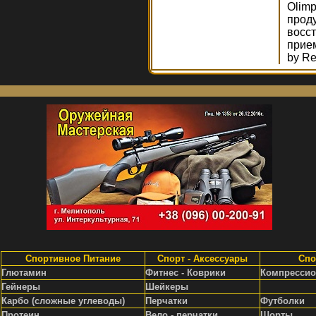
Olimp
проду
восс
прием
by Re
Спортивное Питание
Спорт - Аксессуары
Спо
Глютамин
Фитнес - Коврики
Компрессио
Гейнеры
Шейкеры
Карбо (сложные углеводы)
Перчатки
Футболки
Протеин
Вело - перчатки
Шорты