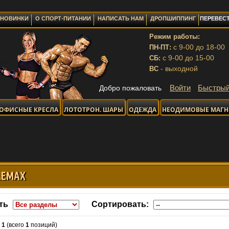
НОВИНКИ
О СПОРТ-ПИТАНИИ
НАПИСАТЬ НАМ
ДРОПШИППИНГ
ПЕРЕВЕСТ
Режим работы:
с 9-00 до 18-00
ПН-ПТ:
с 9-00 до 15-00
СБ:
- выходной
ВС
Войти
Быстрый
Добро пожаловать
ОФИСНЫЕ КРЕСЛА
ЛОТОТРОН. ШАРЫ
ОДЕЖДА
НЕОДИМОВЫЕ МАГ
ОТПРАВКА 
LEMAX
ть
Сортировать:
-
1
(всего
1
позиций)