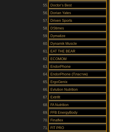
Doctor’s Best
Dorian Yates
Driven Sports
DStimes
Dymatize
Dynamik Muscle
EAT THE BEAR
ECOMOM
EndorPhone
EndorPhone (Пластик)
ErgoGenix
Evlution Nutrition
Extrifit
FA Nutrition
FFB EnergyBody
Finaflex
FIT PRO