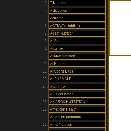
7 Nutrition
Activevites
ActivLab
ACTIWAY Nutrition
Adept Nutrition
AI Sports
Alka-Tech
AllMax Nutrition
AllNutrition
AllSports Labs
ALPHAMALE
AlphaPro
ALR Industries
AMAROK NUTRITION
American Health
American Metabolix
Amix Nutrition