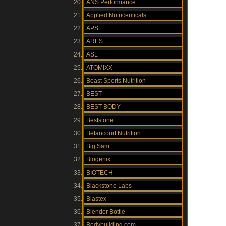
ANS Performance
Applied Nutriceuticals
APS
ARES
ASL
ATOMIXX
Beast Sports Nutrition
BEST
BEST BODY
Beststone
Betancourt Nutrition
Big Sam
Biogenix
BIOTECH
Blackstone Labs
Blastex
Blender Bottle
Bodybuilding.com