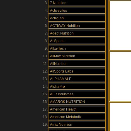
7 Nutrition
Activevites
ActivLab
ACTIWAY Nutrition
Adept Nutrition
AI Sports
Alka-Tech
AllMax Nutrition
AllNutrition
AllSports Labs
ALPHAMALE
AlphaPro
ALR Industries
AMAROK NUTRITION
American Health
American Metabolix
Amix Nutrition