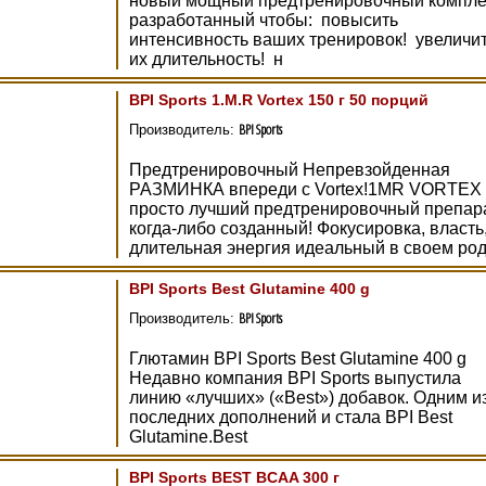
новый мощный предтренировочный компле
разработанный чтобы: повысить
интенсивность ваших тренировок! увеличи
их длительность! н
BPI Sports 1.M.R Vortex 150 г 50 порций
BPI Sports
Производитель:
Предтренировочный Непревзойденная
РАЗМИНКА впереди с Vortex!1MR VORTEX
просто лучший предтренировочный препар
когда-либо созданный! Фокусировка, власть
длительная энергия идеальный в своем род
BPI Sports Best Glutamine 400 g
BPI Sports
Производитель:
Глютамин BPI Sports Best Glutamine 400 g
Недавно компания BPI Sports выпустила
линию «лучших» («Best») добавок. Одним и
последних дополнений и стала BPI Best
Glutamine.Best
BPI Sports BEST BCAA 300 г