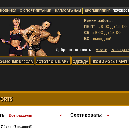
НОВИНКИ
О СПОРТ-ПИТАНИИ
НАПИСАТЬ НАМ
ДРОПШИППИНГ
ПЕРЕВЕСТ
Режим работы:
с 9-00 до 18-00
ПН-ПТ:
с 9-00 до 15-00
СБ:
- выходной
ВС
Войти
Быстрый
Добро пожаловать
ОФИСНЫЕ КРЕСЛА
ЛОТОТРОН. ШАРЫ
ОДЕЖДА
НЕОДИМОВЫЕ МАГ
PORTS
ть
Сортировать:
-
7
(всего
7
позиций)