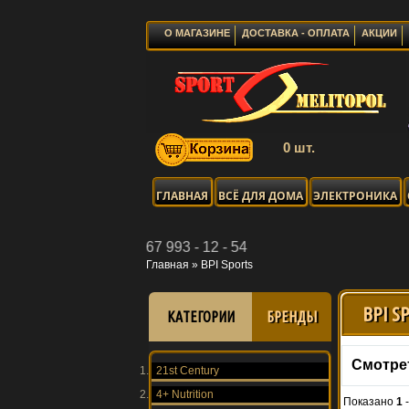
О МАГАЗИНЕ
ДОСТАВКА - ОПЛАТА
АКЦИИ
0 шт.
ГЛАВНАЯ
ВСЁ ДЛЯ ДОМА
ЭЛЕКТРОНИКА
iber: 067 993 - 12 - 54
Главная
»
BPI Sports
BPI S
КАТЕГОРИИ
БРЕНДЫ
Смотре
21st Century
4+ Nutrition
Показано
1