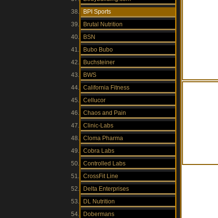
BPI Sports
Brutal Nutrition
BSN
Bubo Bubo
Buchsteiner
BWS
California Fitness
Cellucor
Chaos and Pain
Clinic-Labs
Cloma Pharma
Cobra Labs
Controlled Labs
CrossFit Line
Delta Enterprises
DL Nutrition
Dobermans