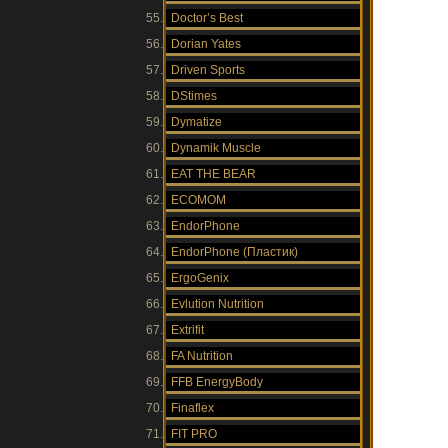
Doctor’s Best
Dorian Yates
Driven Sports
DStimes
Dymatize
Dynamik Muscle
EAT THE BEAR
ECOMOM
EndorPhone
EndorPhone (Пластик)
ErgoGenix
Evlution Nutrition
Extrifit
FA Nutrition
FFB EnergyBody
Finaflex
FIT PRO