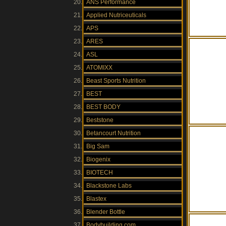
ANS Performance
Applied Nutriceuticals
APS
ARES
ASL
ATOMIXX
Beast Sports Nutrition
BEST
BEST BODY
Beststone
Betancourt Nutrition
Big Sam
Biogenix
BIOTECH
Blackstone Labs
Blastex
Blender Bottle
Bodybuilding.com