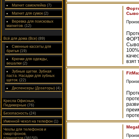
Магнит самоклейка
(7)
Форто
Сыво
Магнит для сумок
(2)
Веревка для поисковых
Произ
магнитов.
(12)
Про
Всё для дома (Все)
(89)
ФОРТ
Сыво
Сменные кассеты для
100%
бритья
(19)
качес
Крючки для одежды,
взят 
вешалки
(2)
Зубные щетки. Зубная
FitMa
паста. Насадки для зубных
щеток.
(22)
Произ
Диспенсеры (Дозаторы)
(4)
Проте
проте
Кресла Офисные,
разв
Педикюрные
(76)
преим
Безопасность
(24)
прот
Именной чехол на телефон
(1)
Megab
Чехлы для телефонов и
смартфонов,
Произ
планшетов
(38150)