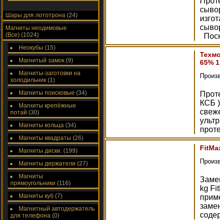
Проте
сывор
Шары для лототрона
(24)
изго
сыво
Магниты неодимовые
(Все)
(1024)
Поск
Неокубы
(15)
Техмо
Магнитый замок
(9)
65% 1
Магниты-заготовки на
Произ
холодильник
(1)
Магниты поисковые
(34)
Проте
КСБ )
Магниты крепёжные
свеж
потай
(30)
ульт
Магниты кольца
(34)
проте
Магниты квадраты
(26)
FitMa
Магниты диски.
(199)
Произ
Магниты держатели
(27)
Магниты
Замен
прямоугольники
(116)
kg Fi
Магниты куб
(7)
прим
заме
Магнитный автодержатель
соде
для телефона
(0)