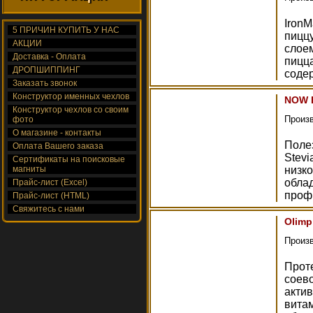
IronM
5 ПРИЧИН КУПИТЬ У НАС
пицц
АКЦИИ
слое
Доставка - Оплата
пицца
ДРОПШИППИНГ
содер
Заказать звонок
Конструктор именных чехлов
NOW B
Конструктор чехлов со своим
Произ
фото
О магазине - контакты
Поле
Оплата Вашего заказа
Stevi
Сертификаты на поисковые
магниты
низк
обла
Прайс-лист (Excel)
профи
Прайс-лист (HTML)
Свяжитесь с нами
Olimp 
Произ
Проте
соев
актив
вита