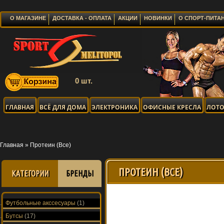
О МАГАЗИНЕ
ДОСТАВКА - ОПЛАТА
АКЦИИ
НОВИНКИ
О СПОРТ-ПИТА
0 шт.
ГЛАВНАЯ
ВСЁ ДЛЯ ДОМА
ЭЛЕКТРОНИКА
ОФИСНЫЕ КРЕСЛА
ЛОТО
Главная
»
Протеин (Все)
ПРОТЕИН (ВСЕ)
КАТЕГОРИИ
БРЕНДЫ
Футбольные акссесуары
(1)
Бутсы
(17)