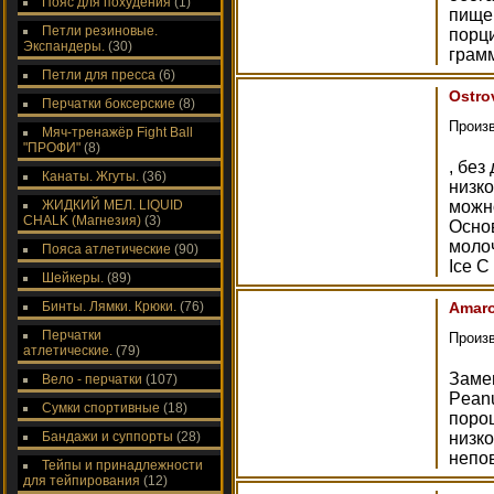
Пояс для похудения
(1)
пище
Петли резиновые.
порци
Экспандеры.
(30)
грам
Петли для пресса
(6)
Ostro
Перчатки боксерские
(8)
Произ
Мяч-тренажёр Fight Ball
"ПРОФИ"
(8)
, без
Канаты. Жгуты.
(36)
низко
ЖИДКИЙ МЕЛ. LIQUID
можно
CHALK (Магнезия)
(3)
Осно
молоч
Пояса атлетические
(90)
Ice C
Шейкеры.
(89)
Бинты. Лямки. Крюки.
(76)
Amaro
Перчатки
Произ
атлетические.
(79)
Замен
Вело - перчатки
(107)
Peanu
Сумки спортивные
(18)
поро
Бандажи и суппорты
(28)
низко
непо
Тейпы и принадлежности
для тейпирования
(12)