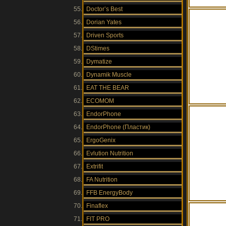
Doctor’s Best
Dorian Yates
Driven Sports
DStimes
Dymatize
Dynamik Muscle
EAT THE BEAR
ECOMOM
EndorPhone
EndorPhone (Пластик)
ErgoGenix
Evlution Nutrition
Extrifit
FA Nutrition
FFB EnergyBody
Finaflex
FIT PRO