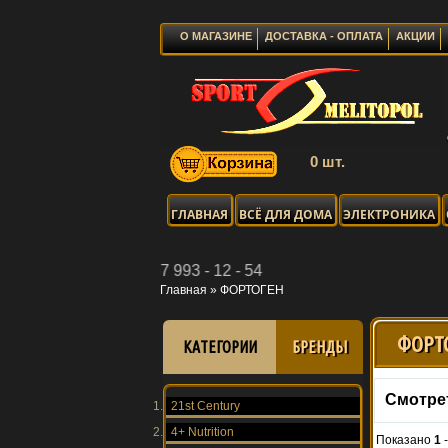
О МАГАЗИНЕ
ДОСТАВКА - ОПЛАТА
АКЦИИ
0 шт.
ГЛАВНАЯ
ВСЁ ДЛЯ ДОМА
ЭЛЕКТРОНИКА
er: 067 993 - 12 - 54
Главная
»
ФОРТОГЕН
ФОРТ
КАТЕГОРИИ
БРЕНДЫ
Смотре
21st Century
4+ Nutrition
Показано
1