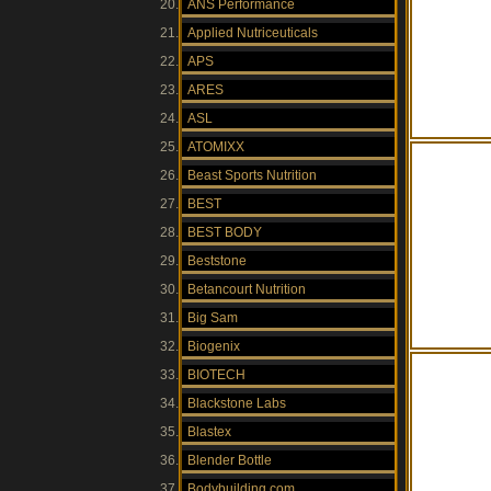
ANS Performance
Applied Nutriceuticals
APS
ARES
ASL
ATOMIXX
Beast Sports Nutrition
BEST
BEST BODY
Beststone
Betancourt Nutrition
Big Sam
Biogenix
BIOTECH
Blackstone Labs
Blastex
Blender Bottle
Bodybuilding.com