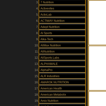
7 Nutrition
Activevites
ActivLab
ACTIWAY Nutrition
Adept Nutrition
AI Sports
Alka-Tech
AllMax Nutrition
AllNutrition
AllSports Labs
ALPHAMALE
AlphaPro
ALR Industries
AMAROK NUTRITION
American Health
American Metabolix
Amix Nutrition