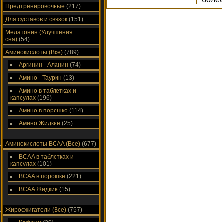
Предтренировочные
(217)
Для суставов и связок
(151)
Мелатонин (Улучшения
сна)
(54)
Аминокислоты (Все)
(789)
Аргинин - Аланин
(74)
Амино - Таурин
(13)
Амино в таблетках и
капсулах
(196)
Амино в порошке
(114)
Амино Жидкие
(25)
Аминокислоты ВСAA (Все)
(677)
ВСAA в таблетках и
капсулах
(101)
ВСAA в порошке
(221)
ВСAA Жидкие
(15)
Жиросжигатели (Все)
(757)