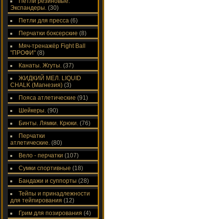
Петли резиновые.
Экспандеры.
(30)
Петли для пресса
(6)
Перчатки боксерские
(8)
Мяч-тренажёр Fight Ball
"ПРОФИ"
(8)
Канаты. Жгуты.
(37)
ЖИДКИЙ МЕЛ. LIQUID
CHALK (Магнезия)
(3)
Пояса атлетические
(91)
Шейкеры.
(90)
Бинты. Лямки. Крюки.
(76)
Перчатки
атлетические.
(80)
Вело - перчатки
(107)
Сумки спортивные
(18)
Бандажи и суппорты
(28)
Тейпы и принадлежности
для тейпирования
(12)
Грим для позирования
(4)