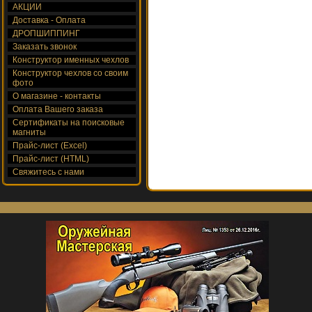
АКЦИИ
Доставка - Оплата
ДРОПШИППИНГ
Заказать звонок
Конструктор именных чехлов
Конструктор чехлов со своим
фото
О магазине - контакты
Оплата Вашего заказа
Сертификаты на поисковые
магниты
Прайс-лист (Excel)
Прайс-лист (HTML)
Свяжитесь с нами