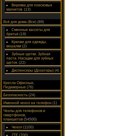
Веревка для поисковых
магнитов.
(13)
Всё для дома (Все)
(89)
Сменные кассеты для
бритья
(19)
Крючки для одежды,
вешалки
(2)
Зубные щетки. Зубная
паста. Насадки для зубных
щеток.
(22)
Диспенсеры (Дозаторы)
(4)
Кресла Офисные,
Педикюрные
(76)
Безопасность
(24)
Именной чехол на телефон
(1)
Чехлы для телефонов и
смартфонов,
планшетов
(54500)
Чехол
(1100)
ZTE
(700)