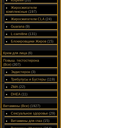
Кофеин
(20)
Жиросжигатели
комплексные
(197)
Жиросжигатели CLA
(24)
Guarana
(9)
L-carnitine
(131)
Блокировщики Жиров
(15)
Крем для лица
(6)
Повыш. тестостерона
(Все)
(307)
Экдистерон
(3)
Трибулусы и Бустеры
(119)
ZMA
(22)
DHEA
(11)
Витамины (Все)
(1927)
Сексуальное здоровье
(29)
Витамины для глаз
(15)