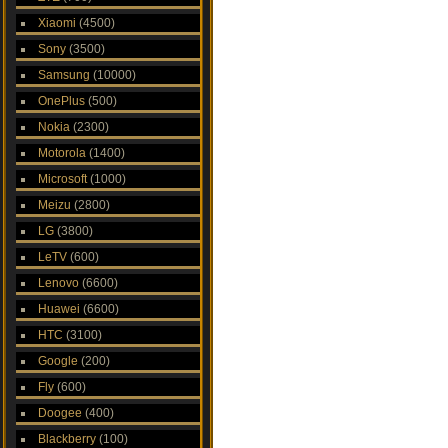
Xiaomi
(4500)
Sony
(3500)
Samsung
(10000)
OnePlus
(500)
Nokia
(2300)
Motorola
(1400)
Microsoft
(1000)
Meizu
(2800)
LG
(3800)
LeTV
(600)
Lenovo
(6600)
Huawei
(6600)
HTC
(3100)
Google
(200)
Fly
(600)
Doogee
(400)
Blackberry
(100)