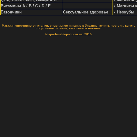
Витамины A / В / С / D / Е
• Магниты 
Батончики
Сексуальное здоровье
• Неокубы
Магазин спортивного питания, спортивное питание в Украине, купить протеин, купить
спортивное питание, спортивное питание.
© sport-melitopol.com.ua, 2015