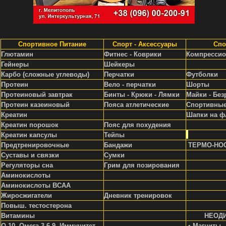
Спортивное Питание
Спорт - Аксессуары
Спо
Глютамин
Фитнес - Коврики
Компрессио
Гейнеры
Шейкеры
Карбо (сложные углеводы)
Перчатки
Футболки
Протеин
Вело - перчатки
Шорты
Протеиновый завтрак
Бинты - Крюки - Лямки
Майки - Без
Протеин казеиновый
Пояса атлетические
Спортивные
Креатин
Шапки на ф
Креатин порошок
Пояс для похудения
Креатин капсулы
Тейпы
Предтренировочные
Бандажи
ТЕРМО-НО
Суставы и связки
Сумки
Регуляторы сна
Грим для позирования
Аминокислоты
Аминокислоты ВСАА
Жиросжигатели
Д
невник тренировок
Повыш. тестостерона
Витамины
НЕОД
Q-10, Омега 3-6-9, Иммунитет
• Магниты 