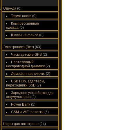
Одежда
(0)
Термо носки
(0)
Компрессионная
одежда
(0)
Шапки на флисе
(0)
Электроника (Все)
(63)
Часы детские GPS
(2)
Портативный
беспроводной динамик
(2)
Домофонные ключи.
(2)
USB Hub, адаптеры,
переходники SSD
(7)
Зарядное устройство для
аккумуляторов
(2)
Power Bank
(5)
GSM и WiFi розетки
(6)
Шары для лототрона
(24)