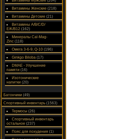
Витамины Мужские
(264)
Витамины Женские
(218)
Витамины Детские
(21)
Витамины A/В/С/D/
Е/K/B12
(162)
Минералы Cal-Mag-
Zinc
(118)
Омега 3-6-9, Q-10
(196)
Ginkgo Biloba
(17)
DMAE - Улучшение
памяти
(16)
Изотонические
напитки
(20)
Батончики
(49)
Спортивный инвентарь
(1563)
Термосы
(26)
Спортивный инвентарь
остальное
(237)
Пояс для похудения
(1)