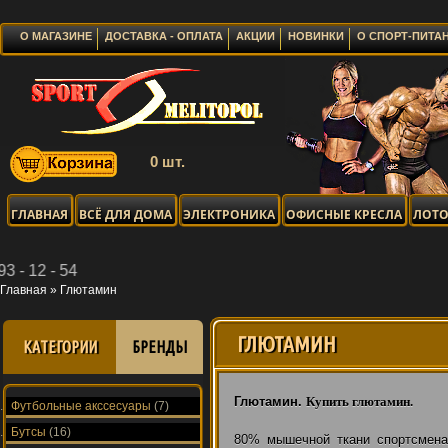
О МАГАЗИНЕ
ДОСТАВКА - ОПЛАТА
АКЦИИ
НОВИНКИ
О СПОРТ-ПИТА
0 шт.
ГЛАВНАЯ
ВСЁ ДЛЯ ДОМА
ЭЛЕКТРОНИКА
ОФИСНЫЕ КРЕСЛА
ЛОТО
Главная
»
Глютамин
ГЛЮТАМИН
КАТЕГОРИИ
БРЕНДЫ
Глютамин.
Купить глютамин
.
Футбольные акссесуары
(7)
Бутсы
(16)
80% мышечной ткани спортсмена