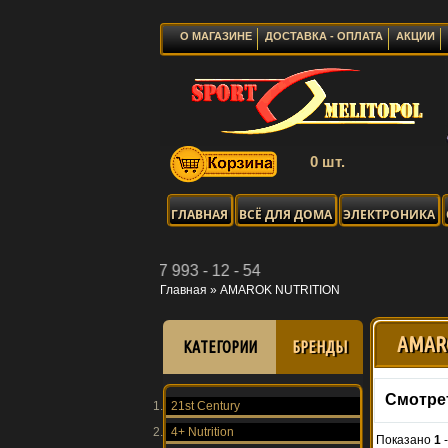
О МАГАЗИНЕ
ДОСТАВКА - ОПЛАТА
АКЦИИ
0 шт.
ГЛАВНАЯ
ВСЁ ДЛЯ ДОМА
ЭЛЕКТРОНИКА
er: 067 993 - 12 - 54
Главная
»
AMAROK NUTRITION
AMAR
КАТЕГОРИИ
БРЕНДЫ
Смотре
21st Century
4+ Nutrition
Показано
1