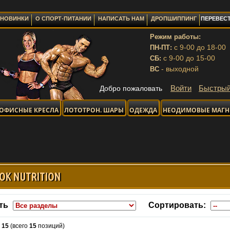
НОВИНКИ
О СПОРТ-ПИТАНИИ
НАПИСАТЬ НАМ
ДРОПШИППИНГ
ПЕРЕВЕСТ
Режим работы:
с 9-00 до 18-00
ПН-ПТ:
с 9-00 до 15-00
СБ:
- выходной
ВС
Войти
Быстрый
Добро пожаловать
ОФИСНЫЕ КРЕСЛА
ЛОТОТРОН. ШАРЫ
ОДЕЖДА
НЕОДИМОВЫЕ МАГ
OK NUTRITION
ть
Сортировать:
-
15
(всего
15
позиций)