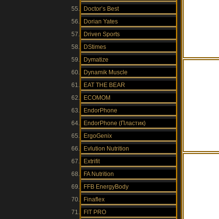
Doctor’s Best
Dorian Yates
Driven Sports
DStimes
Dymatize
Dynamik Muscle
EAT THE BEAR
ECOMOM
EndorPhone
EndorPhone (Пластик)
ErgoGenix
Evlution Nutrition
Extrifit
FA Nutrition
FFB EnergyBody
Finaflex
FIT PRO