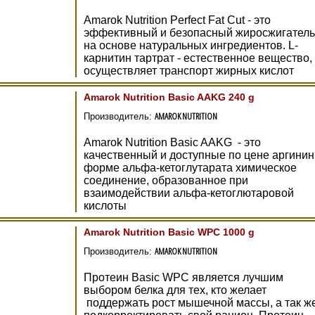
Amarok Nutrition Perfect Fat Cut - это
эффективный и безопасный жиросжигатель
на основе натуральных ингредиентов. L-
карнитин тартрат - естественное вещество,
осуществляет транспорт жирных кислот
Amarok Nutrition Basic AAKG 240 g
AMAROK NUTRITION
Производитель:
Amarok Nutrition Basic AAKG - это
качественный и доступные по цене аргинин
форме альфа-кетоглутарата химическое
соединение, образованное при
взаимодействии альфа-кетоглютаровой
кислоты
Amarok Nutrition Basic WPC 1000 g
AMAROK NUTRITION
Производитель:
Протеин Basic WPC является лучшим
выбором белка для тех, кто желает
поддержать рост мышечной массы, а так ж