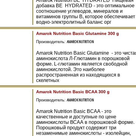
Amarok Nutrition BE HYDRATED Пищевая
добавка BE HYDRATED - это оптимальное
соотношение углеводов, минералов и
витаминов группы В, которое обеспечивает
водно-электролитный баланс орг
Amarok Nutrition Basic Glutamine 300 g
AMAROK NUTRITION
Производитель:
Amarok Nutrition Basic Glutamine - это чиста
аминокислота Л-Глютамин в порошковой
форме. L-глютамин является свободной
аминокислотой. Это наиболее
распространенная из находящихся в
скелетных
Amarok Nutrition Basic BCAA 300 g
AMAROK NUTRITION
Производитель:
Amarok Nutrition Basic BCAA - это
качественные и доступные по цене
аминокислоты ВСАА в порошковой форме.
Порошковый продукт содержит три
незаменимые аминокислоты - изолейцин,