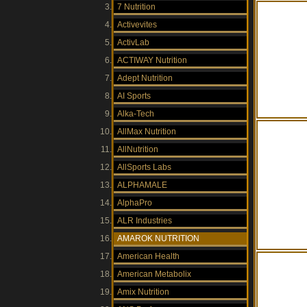
7 Nutrition
Activevites
ActivLab
ACTIWAY Nutrition
Adept Nutrition
AI Sports
Alka-Tech
AllMax Nutrition
AllNutrition
AllSports Labs
ALPHAMALE
AlphaPro
ALR Industries
AMAROK NUTRITION
American Health
American Metabolix
Amix Nutrition