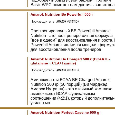
подкорректировать свой рацион. Протеин
Basic WPC поможет вам достичь ваших цел
Amarok Nutrition Be Powerfull 500 г
AMAROK NUTRITION
Производитель:
Посттренировочный BE Powerfull Amarok
Nutrition - это посттренировочная формула
"все в одном" для восстановления и роста.
Powerfull Amarok является мощная формул
для восстановления после трениров
Amarok Nutrition Be Charged 500 г (BCAA+L-
glutamine + CLA+Taurine)
AMAROK NUTRITION
Производитель:
Аминокислоты ВСАА BE Charged Amarok
Nutrition 500 rp (50 порций) (Би Чарджед
Амарок Нутришн) - это отличный комплекс
аминокислот ВСАА с уникальным
соотношении (4:2:1), который дополнительн
усилен мо
Amarok Nutrition Perfect Caseine 900 g