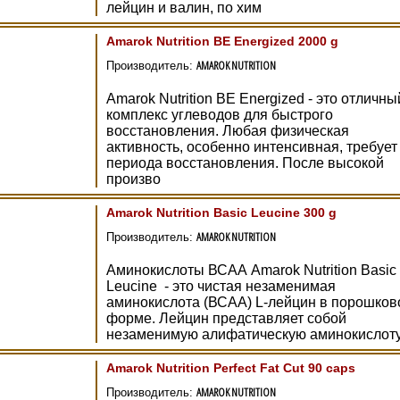
лейцин и валин, по хим
Amarok Nutrition BE Energized 2000 g
AMAROK NUTRITION
Производитель:
Amarok Nutrition BE Energized - это отличны
комплекс углеводов для быстрого
восстановления. Любая физическая
активность, особенно интенсивная, требует
периода восстановления. После высокой
произво
Amarok Nutrition Basic Leucine 300 g
AMAROK NUTRITION
Производитель:
Аминокислоты ВСАА Amarok Nutrition Basic
Leucine - это чистая незаменимая
аминокислота (ВСАА) L-лейцин в порошков
форме. Лейцин представляет собой
незаменимую алифатическую аминокислот
Amarok Nutrition Perfect Fat Cut 90 caps
AMAROK NUTRITION
Производитель: