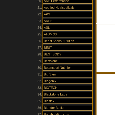
ANS Performance
Applied Nutriceuticals
APS
ARES
ASL
ATOMIXX
Beast Sports Nutrition
BEST
BEST BODY
Beststone
Betancourt Nutrition
Big Sam
Biogenix
BIOTECH
Blackstone Labs
Blastex
Blender Bottle
Bodybuilding.com