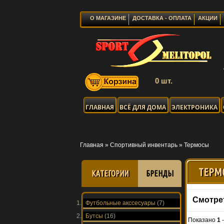
О МАГАЗИНЕ
ДОСТАВКА - ОПЛАТА
АКЦИИ
0 шт.
ГЛАВНАЯ
ВСЁ ДЛЯ ДОМА
ЭЛЕКТРОНИКА
Главная
»
Спортивный инвентарь
»
Термосы
ТЕРМ
КАТЕГОРИИ
БРЕНДЫ
Смотре
Футбольные акссесуары
(7)
Бутсы
(16)
Показано
1