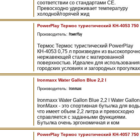
соответствии со стандартами СЕ.
Превосходно удерживает температуру
холодной/горячей жид
PowerPlay Термос туристический КН-4053 750
PowerPlay
Производитель:
Термос Термос туристический PowerPlay
КН-4053 0,75 л произведен из высокопрочн
нержавеющей стали с матированной
поверхностью. Идеален для использования
городских условиях и загородных прогулках
Ironmaxx Water Gallon Blue 2,2 l
Ironmaxx
Производитель:
Ironmaxx Water Gallon Blue 2,2 l Water Gallon
IronMaxx - это спортивная бутылка для воды
что имеет объем 2,2 литра и превосходно
справляется с заданными функциями.
Бутылка очень эргономичная и ком
PowerPlay Термос туристический КН-4057 750