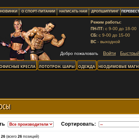
НОВИНКИ
О СПОРТ-ПИТАНИИ
НАПИСАТЬ НАМ
ДРОПШИППИНГ
ПЕРЕВЕСТ
Режим работы:
с 9-00 до 18-00
ПН-ПТ:
с 9-00 до 15-00
СБ:
- выходной
ВС
Войти
Быстрый
Добро пожаловать
ОФИСНЫЕ КРЕСЛА
ЛОТОТРОН. ШАРЫ
ОДЕЖДА
НЕОДИМОВЫЕ МАГ
ОТПРАВК
ОСЫ
ть
Сортировать:
-
26
(всего
26
позиций)