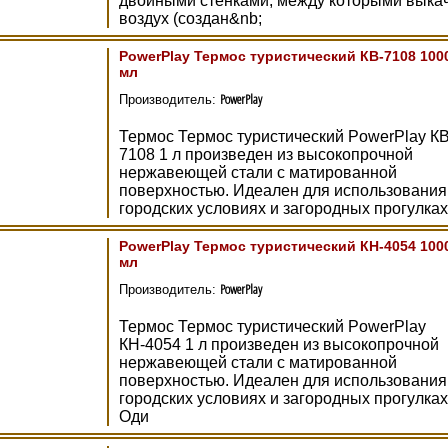
двойными стенками, между которыми выка
воздух (создан&nb;
PowerPlay Термос туристический КB-7108 100
мл
PowerPlay
Производитель:
Термос Термос туристический PowerPlay КB
7108 1 л произведен из высокопрочной
нержавеющей стали с матированной
поверхностью. Идеален для использования
городских условиях и загородных прогулках
PowerPlay Термос туристический КН-4054 100
мл
PowerPlay
Производитель:
Термос Термос туристический PowerPlay
КН-4054 1 л произведен из высокопрочной
нержавеющей стали с матированной
поверхностью. Идеален для использования
городских условиях и загородных прогулках
Оди