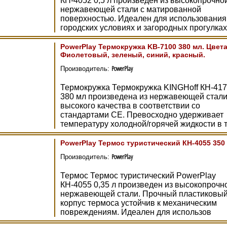
КН-4052 0,5 л произведен из высокопрочно
нержавеющей стали с матированной
поверхностью. Идеален для использования
городских условиях и загородных прогулках
PowerPlay Термокружка KB-7100 380 мл. Цвета
Фиолетовый, зеленый, синий, красный.
PowerPlay
Производитель:
Термокружка Термокружка KINGHoff КН-41
380 мл произведена из нержавеющей стал
высокого качества в соответствии со
стандартами СЕ. Превосходно удерживает
температуру холодной/горячей жидкости в 
PowerPlay Термос туристический КН-4055 350
PowerPlay
Производитель:
Термос Термос туристический PowerPlay
КН-4055 0,35 л произведен из высокопрочн
нержавеющей стали. Прочный пластиковы
корпус термоса устойчив к механическим
повреждениям. Идеален для использов