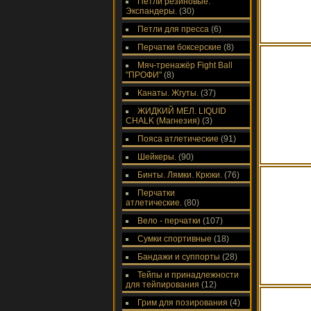
Петли резиновые.
Экспандеры.
(30)
Петли для пресса
(6)
Перчатки боксерские
(8)
Мяч-тренажёр Fight Ball
"ПРОФИ"
(8)
Канаты. Жгуты.
(37)
ЖИДКИЙ МЕЛ. LIQUID
CHALK (Магнезия)
(3)
Пояса атлетические
(91)
Шейкеры.
(90)
Бинты. Лямки. Крюки.
(76)
Перчатки
атлетические.
(80)
Вело - перчатки
(107)
Сумки спортивные
(18)
Бандажи и суппорты
(28)
Тейпы и принадлежности
для тейпирования
(12)
Грим для позирования
(4)