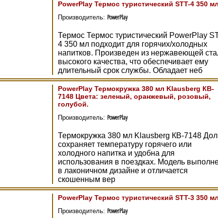
PowerPlay Термос туристический STT-4 350 м
PowerPlay
Производитель:
Термос Термос туристический PowerPlay S
4 350 мл подходит для горячих/холодных
напитков. Произведен из нержавеющей ста
высокого качества, что обеспечивает ему
длительный срок службы. Обладает неб
PowerPlay Термокружка 380 мл Klausberg КB-
7148 Цвета: зеленый, оранжевый, розовый,
голубой.
PowerPlay
Производитель:
Термокружка 380 мл Klausberg КB-7148 Дол
сохраняет температуру горячего или
холодного напитка и удобна для
использования в поездках. Модель выполн
в лаконичном дизайне и отличается
скошенным вер
PowerPlay Термос туристический STT-3 350 м
PowerPlay
Производитель: