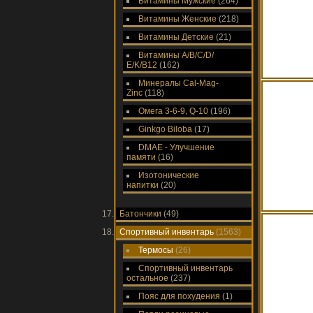
Витамины Мужские
(264)
Витамины Женские
(218)
Витамины Детские
(21)
Витамины A/В/С/D/
Е/K/B12
(162)
Минералы Cal-Mag-
Zinc
(118)
Омега 3-6-9, Q-10
(196)
Ginkgo Biloba
(17)
DMAE - Улучшение
памяти
(16)
Изотонические
напитки
(20)
Батончики
(49)
Спортивный инвентарь
(1563)
Термосы
(26)
Спортивный инвентарь
остальное
(237)
Пояс для похудения
(1)