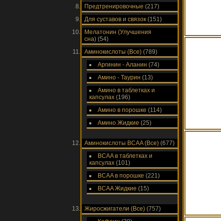
Предтренировочные
(217)
Для суставов и связок
(151)
Мелатонин (Улучшения
сна)
(54)
Аминокислоты (Все)
(789)
Аргинин - Аланин
(74)
Амино - Таурин
(13)
Амино в таблетках и
капсулах
(196)
Амино в порошке
(114)
Амино Жидкие
(25)
Аминокислоты ВСAA (Все)
(677)
ВСAA в таблетках и
капсулах
(101)
ВСAA в порошке
(221)
ВСAA Жидкие
(15)
Жиросжигатели (Все)
(757)