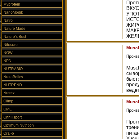
Прот
Myprotein
ВКУ
NanoModik
УПО
ИСТО
Natrol
ЖИР
Nature Made
МАК
ЖЕЛЕ
Nature’s Best
Nitecore
Muscl
NOW
Произ
NPN
Musc
NUTRABIO
сыво
NutraBolics
быст
проду
NUTREND
ведет
Nutrex
Olimp
Muscl
OME
Произ
Onhillsport
Прот
Optimum Nutrition
трен
пита
Oral-b
Учен