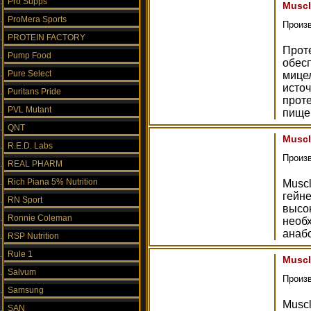
Pro Supps
Muscl
ProMera Sports
Произ
PROTEIN FACTORY
Прот
Pump Food
обес
Pure Select
мицел
источ
Puritans Pride
прот
PVL Mutant
пище
QNT
Muscl
R.E.D. Labs
Произ
REAL PHARM
Rich Piana 5% Nutrition
Musc
гейн
RN Sport
высо
Ronnie Coleman
необ
анаб
RSP Nutrition
Rule 1
Muscl
Salvum
Произ
Samsung
Musc
SAN