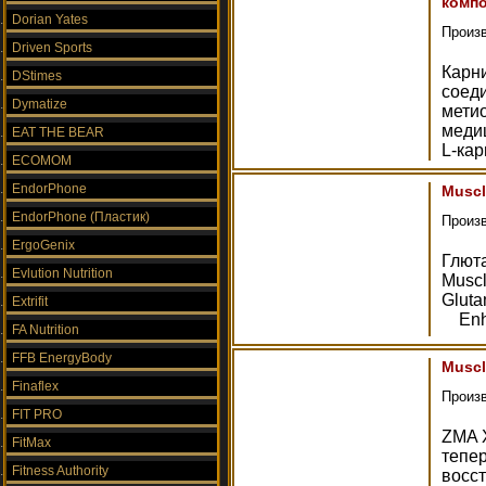
комп
Dorian Yates
Произ
Driven Sports
Карни
DStimes
соеди
Dymatize
метио
медиц
EAT THE BEAR
L-кар
ECOMOM
EndorPhone
Muscl
EndorPhone (Пластик)
Произ
ErgoGenix
Глют
Evlution Nutrition
Muscl
Glut
Extrifit
Enha
FA Nutrition
FFB EnergyBody
Muscl
Finaflex
Произ
FIT PRO
ZMA 
FitMax
тепер
Fitness Authority
восс