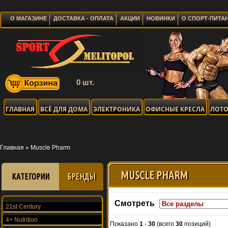
О МАГАЗИНЕ
ДОСТАВКА - ОПЛАТА
АКЦИИ
НОВИНКИ
О СПОРТ-ПИТА
0 шт.
ГЛАВНАЯ
ВСЁ ДЛЯ ДОМА
ЭЛЕКТРОНИКА
ОФИСНЫЕ КРЕСЛА
ЛОТО
Главная
»
Muscle Pharm
MUSCLE PHARM
КАТЕГОРИИ
БРЕНДЫ
Смотреть
21st Century
4+ Nutrition
Показано
1
-
30
(всего
30
позиций)