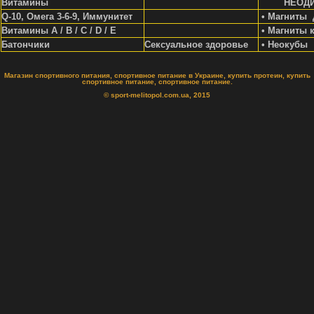
Витамины
НЕОД
Q-10, Омега 3-6-9, Иммунитет
• Магниты 
Витамины A / В / С / D / Е
• Магниты 
Батончики
Сексуальное здоровье
• Неокубы
Магазин спортивного питания, спортивное питание в Украине, купить протеин, купить
спортивное питание, спортивное питание.
© sport-melitopol.com.ua, 2015