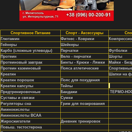
Спортивное Питание
Спорт - Аксессуары
Спо
Глютамин
Фитнес - Коврики
Компрессио
Гейнеры
Шейкеры
Карбо (сложные углеводы)
Перчатки
Футболки
Протеин
Вело - перчатки
Шорты
Протеиновый завтрак
Бинты - Крюки - Лямки
Майки - Без
Протеин казеиновый
Пояса атлетические
Спортивные
Креатин
Шапки на ф
Креатин порошок
Пояс для похудения
Креатин капсулы
Тейпы
Предтренировочные
Бандажи
ТЕРМО-НО
Суставы и связки
Сумки
Регуляторы сна
Грим для позирования
Аминокислоты
Аминокислоты ВСАА
Жиросжигатели
Д
невник тренировок
Повыш. тестостерона