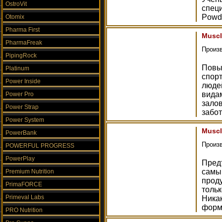
OstroVit
спец
Powd
Otomix
Pharma First
Muscl
PharmaFreak
Произ
PipingRock
Повы
Platinum
спор
Power Inside
люде
вида
Power Pro
залов
Power Strap
забот
Power System
Muscl
PowerBank
Произ
POWERFUL PROGRESS
PowerPlay
Пред
самы
Premium Nutrition
проду
PrimaFORCE
толь
Primeval Labs
Ника
форм
PRO Nutrition