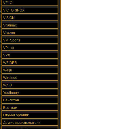
VELO
VICTORINOX
VISION
Vitalmax
Vitazen
VMI Sports
VPLab
VPX
WEIDER
Weiju
Wireless
WISD
Youtheory
Ванситон
Вьетнам
Глобал органик
Другие производители