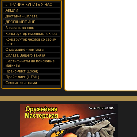
5 ПРИЧИН КУПИТЬ У НАС
АКЦИИ
Доставка - Оплата
ДРОПШИППИНГ
Заказать звонок
Конструктор именных чехлов
Конструктор чехлов со своим
фото
О магазине - контакты
Оплата Вашего заказа
Сертификаты на поисковые
магниты
Прайс-лист (Excel)
Прайс-лист (HTML)
Свяжитесь с нами