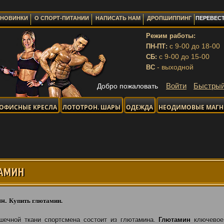
НОВИНКИ
О СПОРТ-ПИТАНИИ
НАПИСАТЬ НАМ
ДРОПШИППИНГ
ПЕРЕВЕСТ
Режим работы:
с 9-00 до 18-00
ПН-ПТ:
с 9-00 до 15-00
СБ:
- выходной
ВС
Войти
Быстрый
Добро пожаловать
ОФИСНЫЕ КРЕСЛА
ЛОТОТРОН. ШАРЫ
ОДЕЖДА
НЕОДИМОВЫЕ МАГ
ОТПРА
АМИН
ин.
Купить глютамин
.
ечной ткани спортсмена состоит из глютамина.
Глютамин
ключевое 