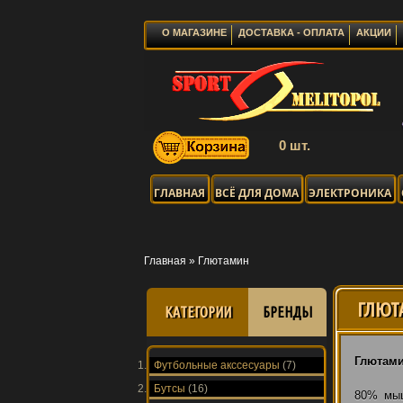
О МАГАЗИНЕ
ДОСТАВКА - ОПЛАТА
АКЦИИ
0 шт.
ГЛАВНАЯ
ВСЁ ДЛЯ ДОМА
ЭЛЕКТРОНИКА
Главная
»
Глютамин
ГЛЮТ
КАТЕГОРИИ
БРЕНДЫ
Глютам
Футбольные акссесуары
(7)
Бутсы
(16)
80% мыш