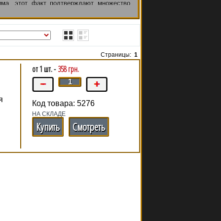
има, этот факт подтверждают множество
0 видов
глютамина
для восстановления и
Страницы:
1
от 1 шт. -
358 грн.
я
Код товара: 5276
НА СКЛАДЕ
Купить
Смотреть