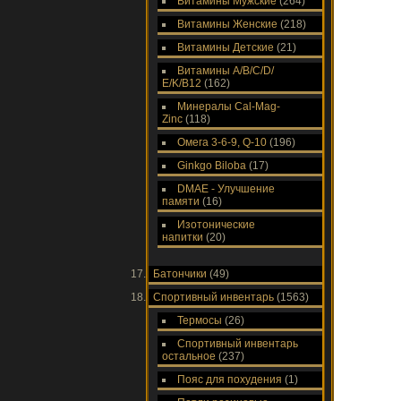
Витамины Мужские
(264)
Витамины Женские
(218)
Витамины Детские
(21)
Витамины A/В/С/D/
Е/K/B12
(162)
Минералы Cal-Mag-
Zinc
(118)
Омега 3-6-9, Q-10
(196)
Ginkgo Biloba
(17)
DMAE - Улучшение
памяти
(16)
Изотонические
напитки
(20)
Батончики
(49)
Спортивный инвентарь
(1563)
Термосы
(26)
Спортивный инвентарь
остальное
(237)
Пояс для похудения
(1)