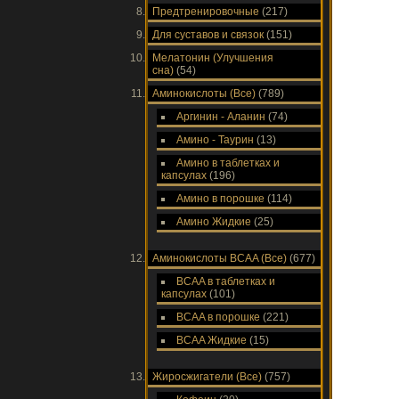
Предтренировочные
(217)
Для суставов и связок
(151)
Мелатонин (Улучшения
сна)
(54)
Аминокислоты (Все)
(789)
Аргинин - Аланин
(74)
Амино - Таурин
(13)
Амино в таблетках и
капсулах
(196)
Амино в порошке
(114)
Амино Жидкие
(25)
Аминокислоты ВСAA (Все)
(677)
ВСAA в таблетках и
капсулах
(101)
ВСAA в порошке
(221)
ВСAA Жидкие
(15)
Жиросжигатели (Все)
(757)