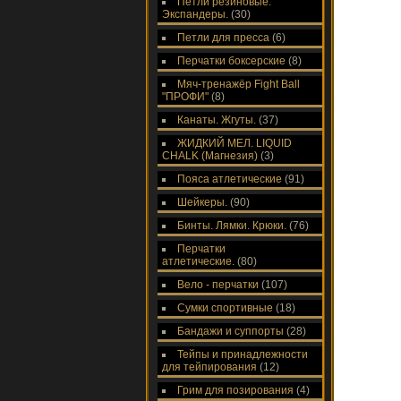
Петли резиновые.
Экспандеры.
(30)
Петли для пресса
(6)
Перчатки боксерские
(8)
Мяч-тренажёр Fight Ball
"ПРОФИ"
(8)
Канаты. Жгуты.
(37)
ЖИДКИЙ МЕЛ. LIQUID
CHALK (Магнезия)
(3)
Пояса атлетические
(91)
Шейкеры.
(90)
Бинты. Лямки. Крюки.
(76)
Перчатки
атлетические.
(80)
Вело - перчатки
(107)
Сумки спортивные
(18)
Бандажи и суппорты
(28)
Тейпы и принадлежности
для тейпирования
(12)
Грим для позирования
(4)