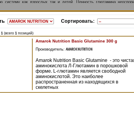
ю систему как взрослых так и детей. Ценность глютамина неоспор
 работ проведенных в незасимых лабораториях.
глютамин
.
Магазин Спорт-Мелитополь предложит Вам более чем 10
ассы.
ть
Сортировать:
-
1
(всего
1
позиций)
Amarok Nutrition Basic Glutamine 300 g
AMAROK NUTRITION
Производитель:
Amarok Nutrition Basic Glutamine - это чиста
аминокислота Л-Глютамин в порошковой
форме. L-глютамин является свободной
аминокислотой. Это наиболее
распространенная из находящихся в
скелетных