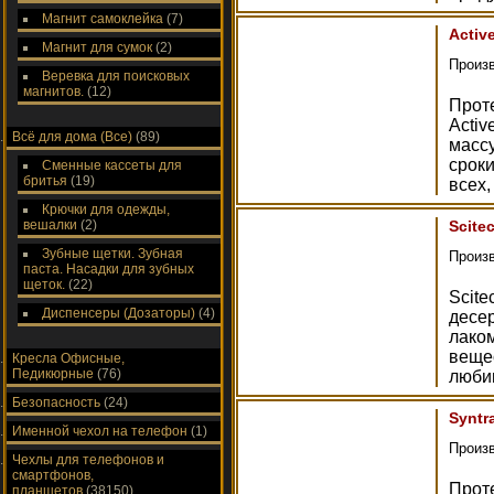
Магнит самоклейка
(7)
Activ
Магнит для сумок
(2)
Произ
Веревка для поисковых
магнитов.
(12)
Прот
Activ
Всё для дома (Все)
(89)
масс
срок
Сменные кассеты для
бритья
(19)
всех,
Крючки для одежды,
вешалки
(2)
Scitec
Зубные щетки. Зубная
Произ
паста. Насадки для зубных
щеток.
(22)
Scite
Диспенсеры (Дозаторы)
(4)
десер
лако
вещес
Кресла Офисные,
Педикюрные
(76)
люби
Безопасность
(24)
Syntra
Именной чехол на телефон
(1)
Произ
Чехлы для телефонов и
смартфонов,
Проте
планшетов
(38150)