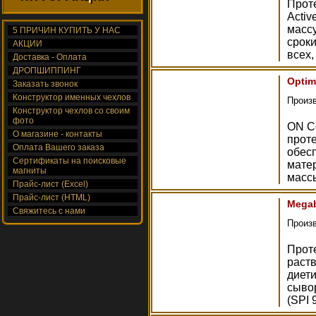
Прот
Activ
масс
5 ПРИЧИН КУПИТЬ У НАС
срок
АКЦИИ
всех,
Доставка - Оплата
ДРОПШИППИНГ
Optim
Заказать звонок
Конструктор именных чехлов
Произ
Конструктор чехлов со своим
фото
ON Co
О магазине - контакты
прот
Оплата Вашего заказа
обес
Сертификаты на поисковые
мате
магниты
масс
Прайс-лист (Excel)
Прайс-лист (HTML)
Megab
Свяжитесь с нами
Произ
Проте
раст
диет
сывор
(SPI 