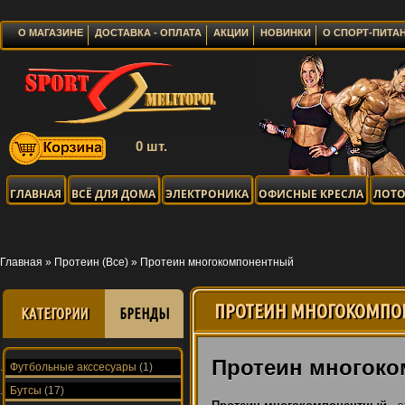
О МАГАЗИНЕ
ДОСТАВКА - ОПЛАТА
АКЦИИ
НОВИНКИ
О СПОРТ-ПИТА
0 шт.
ГЛАВНАЯ
ВСЁ ДЛЯ ДОМА
ЭЛЕКТРОНИКА
ОФИСНЫЕ КРЕСЛА
ЛОТО
Главная
»
Протеин (Все)
»
Протеин многокомпонентный
ПРОТЕИН МНОГОКОМП
КАТЕГОРИИ
БРЕНДЫ
Протеин многок
Футбольные акссесуары
(1)
Бутсы
(17)