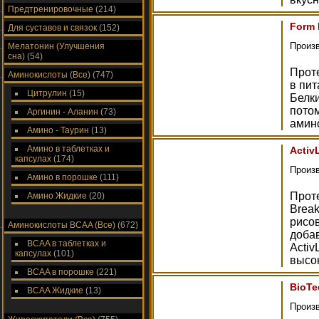
Предтренировочные
(214)
Form 
Для суставов и связок
(152)
Произ
Мелатонин (Улучшения
сна)
(54)
Прот
Аминокислоты (Все)
(747)
в пи
Цитрулин
(15)
Белки
потом
Аргинин - Аланин
(73)
амин
Амино - Таурин
(13)
Амино в таблетках и
Activ
капсулах
(174)
Произ
Амино в порошке
(111)
Проте
Амино Жидкие
(20)
Break
рисо
Аминокислоты ВСAA (Все)
(672)
доба
ВСAA в таблетках и
Activ
капсулах
(101)
высо
ВСAA в порошке
(221)
BioTe
ВСAA Жидкие
(13)
Произ