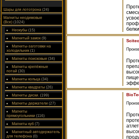
Проте
Шары для лототрона
(24)
смесь
усво
Магниты неодимовые
(Все)
(1024)
проф
белки
Неокубы
(15)
Магнитый замок
(9)
Scitec
Магниты-заготовки на
Произ
холодильник
(1)
Магниты поисковые
(34)
Проте
препа
Магниты крепёжные
потай
(30)
высо
пище
Магниты кольца
(34)
эффе
Магниты квадраты
(26)
BioTe
Магниты диски.
(199)
Произ
Магниты держатели
(27)
Магниты
Проте
прямоугольники
(116)
прот
Магниты куб
(7)
атле
высок
Магнитный автодержатель
для телефона
(0)
проду