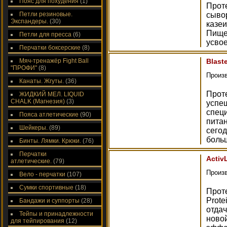
Пояс для похудения
(1)
Проте
Петли резиновые.
сыво
Экспандеры.
(30)
казеи
Пище
Петли для пресса
(6)
усво
Перчатки боксерские
(8)
Мяч-тренажёр Fight Ball
Blast
"ПРОФИ"
(8)
Произ
Канаты. Жгуты.
(36)
Прот
ЖИДКИЙ МЕЛ. LIQUID
CHALK (Магнезия)
(3)
успе
спец
Пояса атлетические
(90)
питан
Шейкеры.
(89)
сего
боль
Бинты. Лямки. Крюки.
(76)
Перчатки
Activ
атлетические.
(79)
Произ
Вело - перчатки
(107)
Сумки спортивные
(18)
Прот
Prote
Бандажи и суппорты
(28)
отдач
Тейпы и принадлежности
ново
для тейпирования
(12)