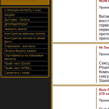
NOW P
Произ
5 ПРИЧИН КУПИТЬ У НАС
АКЦИИ
Витам
Доставка - Оплата
восс
ДРОПШИППИНГ
горм
Заказать звонок
нерв
Конструктор именных чехлов
прот
преп
Конструктор чехлов со своим
фото
О магазине - контакты
Hi-Te
Оплата Вашего заказа
Произ
Сертификаты на поисковые
магниты
Сексу
Прайс-лист (Excel)
Pharm
Прайс-лист (HTML)
Комп
Свяжитесь с нами
секс
Stam
Rich 
270 с
Произ