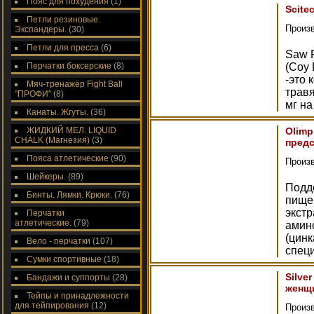
Пояс для похудения
(1)
Scite
Петли резиновые.
Произ
Экспандеры.
(30)
Петли для пресса
(6)
Saw P
Перчатки боксерские
(8)
(Coy
-это
Мяч-тренажёр Fight Ball
травя
"ПРОФИ"
(8)
мг на
Канаты. Жгуты.
(36)
ЖИДКИЙ МЕЛ. LIQUID
Olimp
CHALK (Магнезия)
(3)
пред
Пояса атлетические
(90)
Произ
Шейкеры.
(89)
Подд
Бинты. Лямки. Крюки.
(76)
пище
экстр
Перчатки
атлетические.
(79)
амин
(цинк
Вело - перчатки
(107)
спец
Сумки спортивные
(18)
Silve
Бандажи и суппорты
(28)
женщ
Тейпы и принадлежности
для тейпирования
(12)
Произ