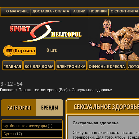
О МАГАЗИНЕ
ДОСТАВКА - ОПЛАТА
АКЦИИ
НОВИНКИ
О СПОРТ-ПИТА
0 шт.
ГЛАВНАЯ
ВСЁ ДЛЯ ДОМА
ЭЛЕКТРОНИКА
ОФИСНЫЕ КРЕСЛА
ЛОТО
Главная
»
Повыш. тестостерона (Все)
»
Сексуальное здоровье
СЕКСУАЛЬНОЕ ЗДОРОВЬ
КАТЕГОРИИ
БРЕНДЫ
Сексуальная здоровье
Футбольные акссесуары
(1)
Сексуальная активность настольк
Бутсы
(17)
тренировки. Для того, чтобы всег