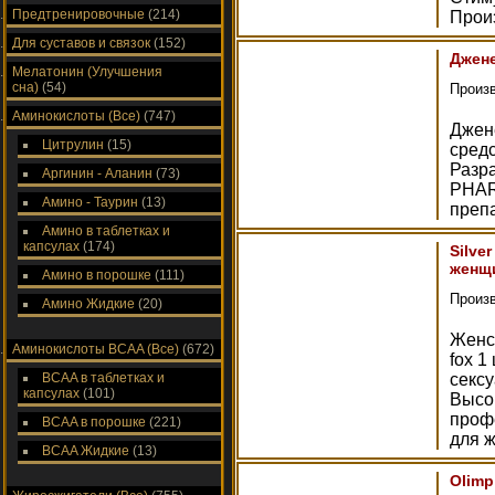
Предтренировочные
(214)
Произ
Для суставов и связок
(152)
Джене
Мелатонин (Улучшения
сна)
(54)
Произ
Аминокислоты (Все)
(747)
Джен
Цитрулин
(15)
средс
Разр
Аргинин - Аланин
(73)
PHAR
Амино - Таурин
(13)
преп
Амино в таблетках и
капсулах
(174)
Silve
женщ
Амино в порошке
(111)
Произ
Амино Жидкие
(20)
Женск
Аминокислоты ВСAA (Все)
(672)
fox 1
ВСAA в таблетках и
секс
капсулах
(101)
Высо
проф
ВСAA в порошке
(221)
для 
ВСAA Жидкие
(13)
Olimp