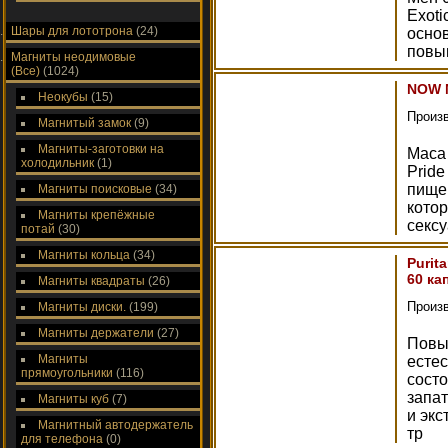
Exoti
Шары для лототрона
(24)
основ
повы
Магниты неодимовые
(Все)
(1024)
NOW M
Неокубы
(15)
Произ
Магнитый замок
(9)
Магниты-заготовки на
Maca 
холодильник
(1)
Pride
пищев
Магниты поисковые
(34)
кото
Магниты крепёжные
сексу
потай
(30)
Магниты кольца
(34)
Purit
60 ка
Магниты квадраты
(26)
Произ
Магниты диски.
(199)
Магниты держатели
(27)
Повы
Магниты
есте
прямоугольники
(116)
состо
запат
Магниты куб
(7)
и экс
Магнитный автодержатель
тр
для телефона
(0)