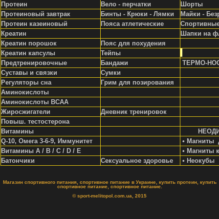
Протеин
Вело - перчатки
Шорты
Протеиновый завтрак
Бинты - Крюки - Лямки
Майки - Без
Протеин казеиновый
Пояса атлетические
Спортивные
Креатин
Шапки на ф
Креатин порошок
Пояс для похудения
Креатин капсулы
Тейпы
Предтренировочные
Бандажи
ТЕРМО-НО
Суставы и связки
Сумки
Регуляторы сна
Грим для позирования
Аминокислоты
Аминокислоты ВСАА
Жиросжигатели
Д
невник тренировок
Повыш. тестостерона
Витамины
НЕОД
Q-10, Омега 3-6-9, Иммунитет
• Магниты 
Витамины A / В / С / D / Е
• Магниты 
Батончики
Сексуальное здоровье
• Неокубы
Магазин спортивного питания, спортивное питание в Украине, купить протеин, купить
спортивное питание, спортивное питание.
© sport-melitopol.com.ua, 2015