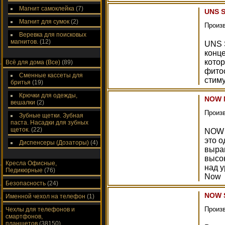
Магнит самоклейка
(7)
UNS S
Магнит для сумок
(2)
Произ
Веревка для поисковых
магнитов.
(12)
UNS S
конце
кото
Всё для дома (Все)
(89)
фито
Сменные кассеты для
стим
бритья
(19)
Крючки для одежды,
NOW M
вешалки
(2)
Произ
Зубные щетки. Зубная
паста. Насадки для зубных
щеток.
(22)
NOW 
это о
Диспенсеры (Дозаторы)
(4)
выра
высо
Кресла Офисные,
над 
Педикюрные
(76)
Now
Безопасность
(24)
NOW S
Именной чехол на телефон
(1)
Произ
Чехлы для телефонов и
смартфонов,
планшетов
(38150)