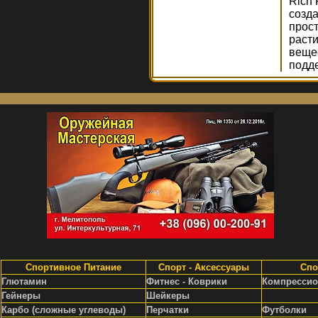
Rich 
созд
прост
расти
веще
подд
Спортивное Питание
Спорт - Аксессуары
Спо
Глютамин
Фитнес - Коврики
Компрессио
Гейнеры
Шейкеры
Карбо (сложные углеводы)
Перчатки
Футболки