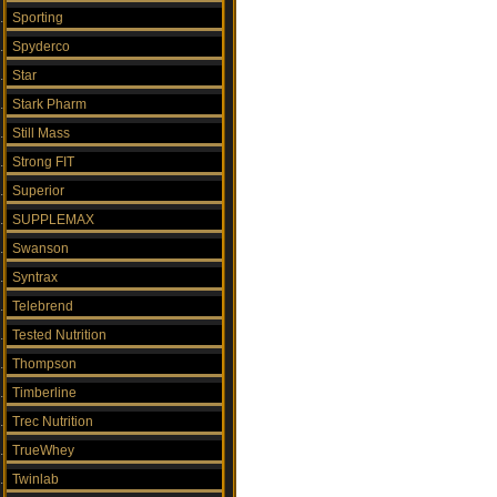
Sporting
Spyderco
Star
Stark Pharm
Still Mass
Strong FIT
Superior
SUPPLEMAX
Swanson
Syntrax
Telebrend
Tested Nutrition
Thompson
Timberline
Trec Nutrition
TrueWhey
Twinlab