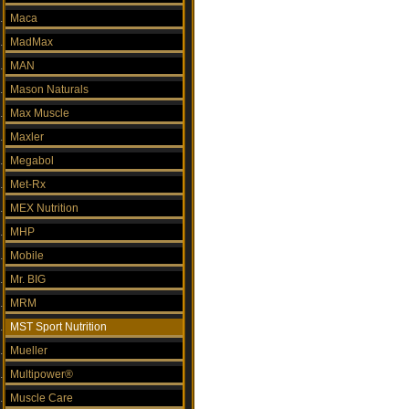
Maca
MadMax
MAN
Mason Naturals
Max Muscle
Maxler
Megabol
Met-Rx
MEX Nutrition
MHP
Mobile
Mr. BIG
MRM
MST Sport Nutrition
Mueller
Multipower®
Muscle Care