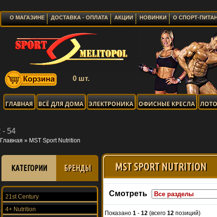
О МАГАЗИНЕ
ДОСТАВКА - ОПЛАТА
АКЦИИ
НОВИНКИ
О СПОРТ-ПИТА
0 шт.
ГЛАВНАЯ
ВСЁ ДЛЯ ДОМА
ЭЛЕКТРОНИКА
ОФИСНЫЕ КРЕСЛА
ЛОТО
Главная
»
MST Sport Nutrition
MST SPORT NUTRITION
КАТЕГОРИИ
БРЕНДЫ
Смотреть
21st Century
4+ Nutrition
Показано
1
-
12
(всего
12
позиций)