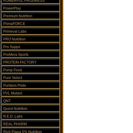
POWERFUL PROGRESS
PowerPlay
Premium Nutrition
PrimaFORCE
Primeval Labs
PRO Nutrition
Pro Supps
ProMera Sports
PROTEIN FACTORY
Pump Food
Pure Select
Puritans Pride
PVL Mutant
QNT
Quest Nutrition
R.E.D. Labs
REAL PHARM
Rich Piana 5% Nutrition