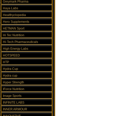
Greymark Pharma
Haya Labs
Healthyclopedia
Hero Supplements
HETMAN Sport
Hi Tec Nutrition
Hi-Tech Pharmaceuticals
High Energy Labs
HOTSPEED
HTP
Hydra Cup
Hydra cup
Hyper Strength
IForce Nutrition
Image Sports
INFINITE LABS
INNER ARMOUR