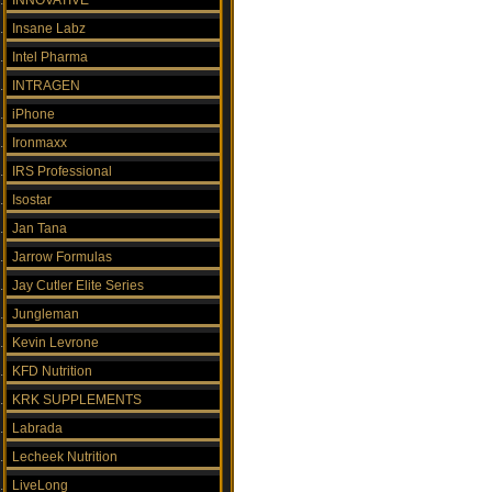
INNOVATIVE
Insane Labz
Intel Pharma
INTRAGEN
iPhone
Ironmaxx
IRS Professional
Isostar
Jan Tana
Jarrow Formulas
Jay Cutler Elite Series
Jungleman
Kevin Levrone
KFD Nutrition
KRK SUPPLEMENTS
Labrada
Lecheek Nutrition
LiveLong