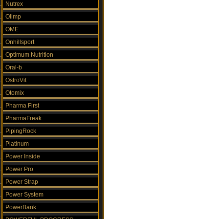
Nutrex
Olimp
OME
Onhillsport
Optimum Nutrition
Oral-b
OstroVit
Otomix
Pharma First
PharmaFreak
PipingRock
Platinum
Power Inside
Power Pro
Power Strap
Power System
PowerBank