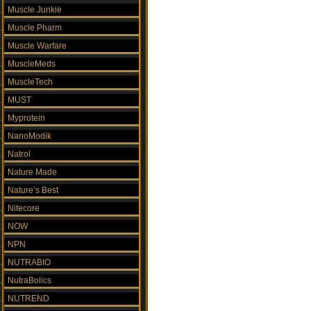
Muscle Junkie
Muscle Pharm
Muscle Warfare
MuscleMeds
MuscleTech
MUST
Myprotein
NanoModik
Natrol
Nature Made
Nature’s Best
Nitecore
NOW
NPN
NUTRABIO
NutraBolics
NUTREND