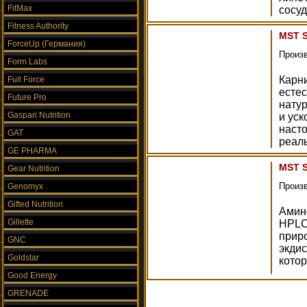
FitMax
сосу
Fitness Authority
MST S
ForceUp (Германия)
Произ
Form Labs
Карни
Full Force
есте
Future Pro
нату
Gaspari Nutrition
и уск
наст
GAT
реал
GE PHARMA
MST S
Gear Nutrition
Произ
Genomyx
Gifted Nutrition
Амино
Gillette
HPLC
прир
GNC
экди
Goldstar
котор
Good Energy
GRENADE