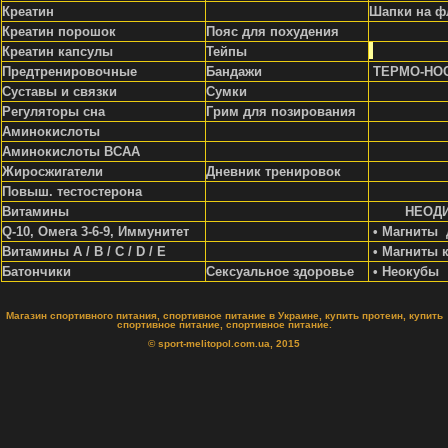
Креатин
Шапки на ф
Креатин порошок
Пояс для похудения
Креатин капсулы
Тейпы
Предтренировочные
Бандажи
ТЕРМО-НО
Суставы и связки
Сумки
Регуляторы сна
Грим для позирования
Аминокислоты
Аминокислоты ВСАА
Жиросжигатели
Д
невник тренировок
Повыш. тестостерона
Витамины
НЕОД
Q-10, Омега 3-6-9, Иммунитет
• Магниты 
Витамины A / В / С / D / Е
• Магниты 
Батончики
Сексуальное здоровье
• Неокубы
Магазин спортивного питания, спортивное питание в Украине, купить протеин, купить
спортивное питание, спортивное питание.
© sport-melitopol.com.ua, 2015