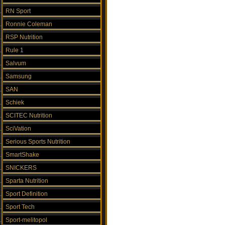
RN Sport
Ronnie Coleman
RSP Nutrition
Rule 1
Salvum
Samsung
SAN
Schiek
SCITEC Nutrition
SciVation
Serious Sports Nutrition
SmartShake
SNICKERS
Sparta Nutrition
Sport Definition
Sport Tech
Sport-melitopol