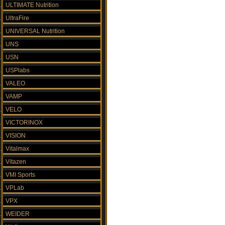
ULTIMATE Nutrition
UltraFire
UNIVERSAL Nutrition
UNS
USN
USPlabs
VALEO
VAMP
VELO
VICTORINOX
VISION
Vitalmax
Vitazen
VMI Sports
VPLab
VPX
WEIDER