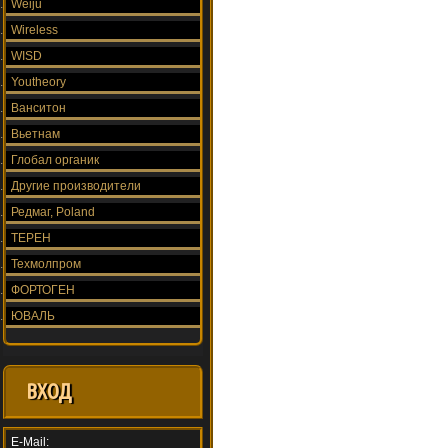
Weiju
Wireless
WISD
Youtheory
Ванситон
Вьетнам
Глобал органик
Другие производители
Редмаг, Poland
ТЕРЕН
Техмолпром
ФОРТОГЕН
ЮВАЛЬ
ВХОД
E-Mail: