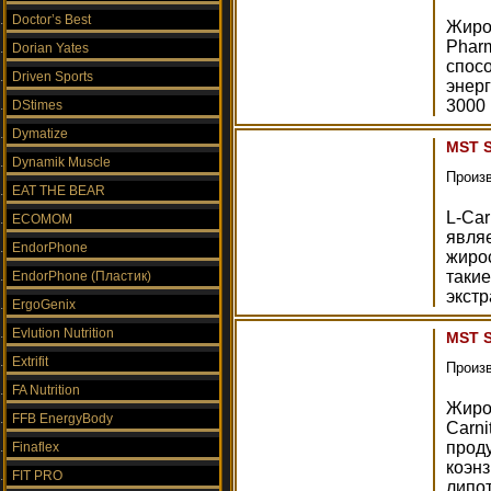
Doctor’s Best
Жирос
Phar
Dorian Yates
спос
Driven Sports
энерг
3000 
DStimes
Dymatize
MST S
Dynamik Muscle
Произ
EAT THE BEAR
L-Car
ECOMOM
явля
EndorPhone
жироc
такие
EndorPhone (Пластик)
экстр
ErgoGenix
Evlution Nutrition
MST S
Extrifit
Произ
FA Nutrition
Жирос
FFB EnergyBody
Carn
проду
Finaflex
коэнз
FIT PRO
липот